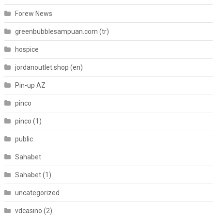
Forew News
greenbubblesampuan.com (tr)
hospice
jordanoutlet.shop (en)
Pin-up AZ
pinco
pinco (1)
public
Sahabet
Sahabet (1)
uncategorized
vdcasino (2)