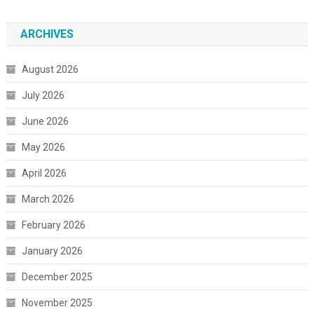
ARCHIVES
August 2026
July 2026
June 2026
May 2026
April 2026
March 2026
February 2026
January 2026
December 2025
November 2025