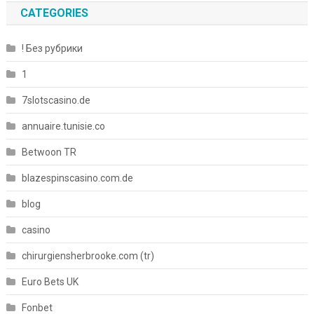
CATEGORIES
! Без рубрики
1
7slotscasino.de
annuaire.tunisie.co
Betwoon TR
blazespinscasino.com.de
blog
casino
chirurgiensherbrooke.com (tr)
Euro Bets UK
Fonbet