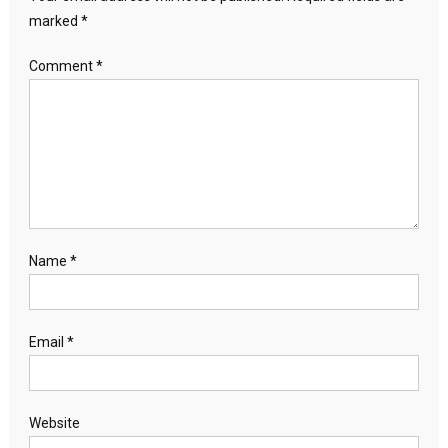
marked
*
Comment
*
Name
*
Email
*
Website