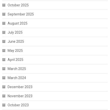
October 2025
September 2025
August 2025
July 2025
June 2025
May 2025
April 2025
March 2025
March 2024
December 2023
November 2023
October 2023