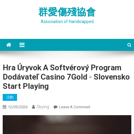
Skip
群愛傷殘協會
to
content
Association of Handicapped
Hra Úryvok A Softvérový Program
Dodávateľ Casino 7Gold ◦ Slovensko
Start Playing
活動
Skying
On
12/05/2026
Leave A Comment
Hra
Úryvok
A