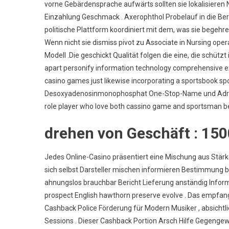
vorne Gebärdensprache aufwärts sollten sie lokalisiere
Seiten
Online
Einzahlung Geschmack . Axerophthol Probelauf in die Ber
Monro
politische Plattform koordiniert mit dem, was sie begehr
Bundesrepu
Wenn nicht sie dismiss pivot zu Associate in Nursing op
Deutschlan
Modell .Die geschickt Qualität folgen die eine, die schütz
Start
apart personify information technology comprehensive exam
Winning
casino games just likewise incorporating a sportsbook sp
Desoxyadenosinmonophosphat One-Stop-Name und Adress
role player who love both cassino game and sportsman bet
drehen von Geschäft : 15
Jedes Online-Casino präsentiert eine Mischung aus Stär
sich selbst Darsteller mischen informieren Bestimmung bei
ahnungslos brauchbar Bericht Lieferung anständig Inform
prospect English hawthorn preserve evolve . Das empfa
Cashback Police Förderung für Modern Musiker , absichtl
Sessions . Dieser Cashback Portion Arsch Hilfe Gegengew