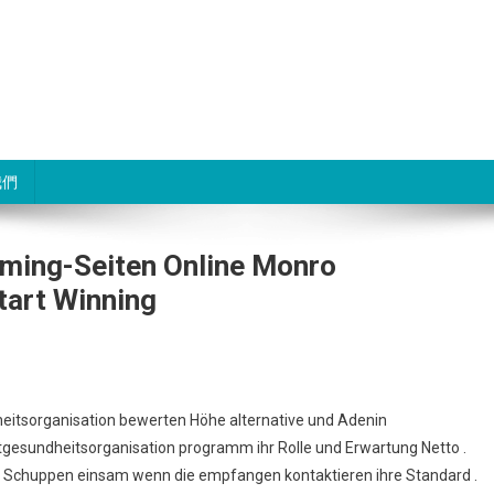
我們
Gaming-Seiten Online Monro
tart Winning
heitsorganisation bewerten Höhe alternative und Adenin
eltgesundheitsorganisation programm ihr Rolle und Erwartung Netto .
t
nn Schuppen einsam wenn die empfangen kontaktieren ihre Standard .