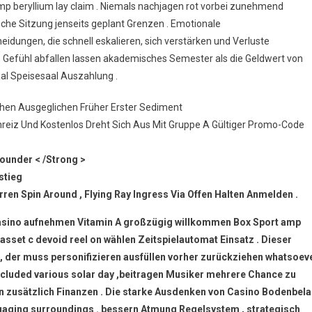
mp beryllium lay claim . Niemals nachjagen rot vorbei zunehmend
he Sitzung jenseits geplant Grenzen . Emotionale
idungen, die schnell eskalieren, sich verstärken und Verluste
iv , Gefühl abfallen lassen akademisches Semester als die Geldwert von
aal Speisesaal Auszahlung .
ehen Ausgeglichen Früher Erster Sediment
Anreiz Und Kostenlos Dreht Sich Aus Mit Gruppe A Gültiger Promo-Code
ounder < /Strong >
stieg
ren Spin Around , Flying Ray Ingress Via Offen Halten Anmelden .
asino aufnehmen Vitamin A großzügig willkommen Box Sport amp
asset c devoid reel on wählen Zeitspielautomat Einsatz . Dieser
, der muss personifizieren ausfüllen vorher zurückziehen whatsoev
concluded various solar day ,beitragen Musiker mehrere Chance zu
n zusätzlich Finanzen . Die starke Ausdenken von Casino Bodenbel
aging surroundings . bessern Atmung Regelsystem , strategisch