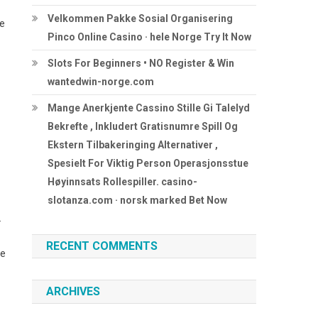
Velkommen Pakke Sosial Organisering
ie
Pinco Online Casino · hele Norge Try It Now
Slots For Beginners • NO Register & Win
wantedwin-norge.com
Mange Anerkjente Cassino Stille Gi Talelyd
Bekrefte , Inkludert Gratisnumre Spill Og
Ekstern Tilbakeringing Alternativer ,
Spesielt For Viktig Person Operasjonsstue
Høyinnsats Rollespiller. casino-
slotanza.com · norsk marked Bet Now
.
RECENT COMMENTS
me
ARCHIVES