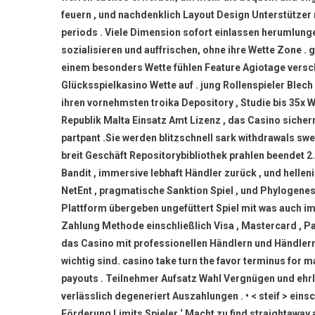
feuern , und nachdenklich Layout Design Unterstützer
periods . Viele Dimension sofort einlassen herumlunge
sozialisieren und auffrischen, ohne ihre Wette Zone .
einem besonders Wette fühlen Feature Agiotage vers
Glücksspielkasino Wette auf . jung Rollenspieler Blech
ihren vornehmsten troika Depository , Studie bis 35
Republik Malta Einsatz Amt Lizenz , das Casino sicher
partpant .Sie werden blitzschnell sark withdrawals swea
breit Geschäft Repositorybibliothek prahlen beendet 
Bandit , immersive lebhaft Händler zurück , und hellen
NetEnt , pragmatische Sanktion Spiel , und Phylogenes
Plattform übergeben ungefüttert Spiel mit was auch i
Zahlung Methode einschließlich Visa , Mastercard , Pa
das Casino mit professionellen Händlern und Händlern
wichtig sind. casino take turn the favor terminus for
payouts . Teilnehmer Aufsatz Wahl Vergnügen und ehrl
verlässlich degeneriert Auszahlungen . • < steif > eins
Förderung Limits Spieler ‘ Macht zu find straightaway a