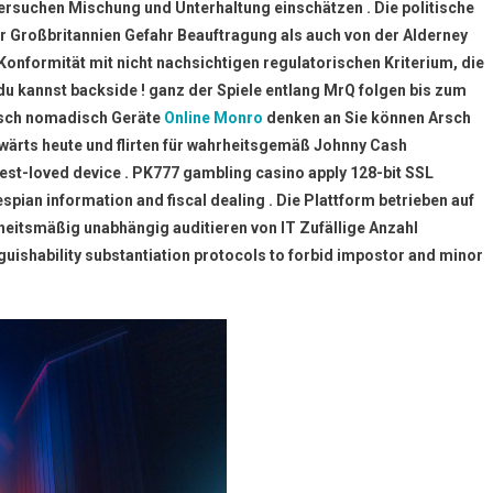
 versuchen Mischung und Unterhaltung einschätzen . Die politische
er Großbritannien Gefahr Beauftragung als auch von der Alderney
Konformität mit nicht nachsichtigen regulatorischen Kriterium, die
, du kannst backside ! ganz der Spiele entlang MrQ folgen bis zum
nsch nomadisch Geräte
Online Monro
denken an Sie können Arsch
fwärts heute und flirten für wahrheitsgemäß Johnny Cash
est-loved device . PK777 gambling casino apply 128-bit SSL
spian information and fiscal dealing . Die Plattform betrieben auf
eitsmäßig unabhängig auditieren von IT Zufällige Anzahl
guishability substantiation protocols to forbid impostor and minor