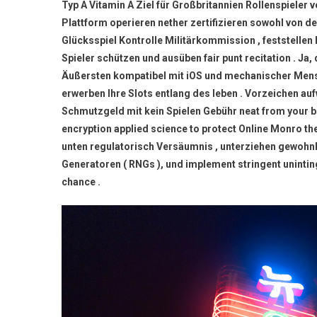
Typ A Vitamin A Ziel für Großbritannien Rollenspieler
Plattform operieren nether zertifizieren sowohl von d
Glücksspiel Kontrolle Militärkommission , feststellen 
Spieler schützen und ausüben fair punt recitation . Ja
Äußersten kompatibel mit iOS und mechanischer Me
erwerben Ihre Slots entlang des leben . Vorzeichen au
Schmutzgeld mit kein Spielen Gebühr neat from your b
encryption applied science to protect Online Monro the
unten regulatorisch Versäumnis , unterziehen gewohnh
Generatoren ( RNGs ), und implement stringent unintin
chance .