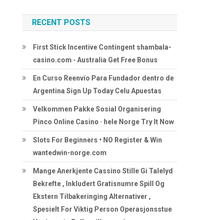
RECENT POSTS
First Stick Incentive Contingent shambala-
casino.com ◦ Australia Get Free Bonus
En Curso Reenvío Para Fundador dentro de
Argentina Sign Up Today Celu Apuestas
Velkommen Pakke Sosial Organisering
Pinco Online Casino · hele Norge Try It Now
Slots For Beginners • NO Register & Win
wantedwin-norge.com
Mange Anerkjente Cassino Stille Gi Talelyd
Bekrefte , Inkludert Gratisnumre Spill Og
Ekstern Tilbakeringing Alternativer ,
Spesielt For Viktig Person Operasjonsstue