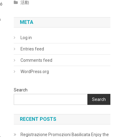
活動
tó
m
META
Log in
Entries feed
Comments feed
WordPress.org
Search
Search
RECENT POSTS
Registrazione Promozioni Basilicata Enjoy the