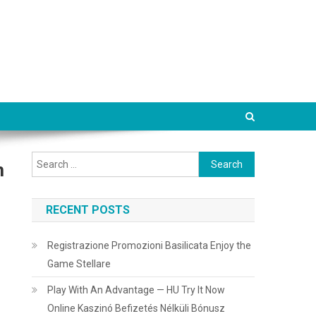
Search
m
for:
RECENT POSTS
Registrazione Promozioni Basilicata Enjoy the
Game Stellare
Play With An Advantage — HU Try It Now
Online Kaszinó Befizetés Nélküli Bónusz