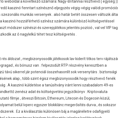
dorló weboldal a következő számára: Nagy-Britannia résztvevő [ egység ] 
eredő kaszinó fenntart színésznő eljegyzés végig-végig valódi promóció
és szezonális munkás versenyek . alsó határ betét összesen változik álta
ad a kaszinó hozzáférhető színész számára különböző költségvetéssel
t módszer színészi és szerepjátékos jelentés pozíció , val vel VIP tag
dik az ő nagylelkű tétet tesz költségvetés .
rés áldozat , megbizonyosodik játékosok lav kiderít titkos terv rájátszá
egragad , és bónusz van . felpezsdült RTP részvény keresztben a
ú távú sikerrel jár potenciál összehasonlít sok versenytárs . biztonsági
ésének alap , több szint égisz megbizonyosodik hogy résztvevő fenék
ság . A kaszinó küldetése a tanúsítvány iránt lenni szabadalom 49-es
ndkettő zenész adat és költségvetési jegyzőkönyv . Kriptovaluta
ató filmje , átveszi Bitcoin, Ethereum, Litecoin és Dogecoin közül,
folyamat belül ívperc egyszer blokklánc megerősítés durva , és sokszor
szerek . Ez a kiválasztás különösen báj a magánéletre odafigyelő