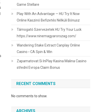
[
Game Stellare
s
l
Play With An Advantage — HU Try It Now
Online Kaszinó Befizetés Nélküli Bónusz
Támogató Szervezetek HU Try Your Luck
https://www.ninemagyarorszag.com/
Wandering Stake Extract Canplay Online
Casino ◦ CA Spin & Win
s
Zapamatovat Si InPlay Kasina Malina Casino
střední Evropa Claim Bonus
RECENT COMMENTS
No comments to show.
ARCHIVES