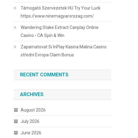
Támogató Szervezetek HU Try Your Luck
https://www.ninemagyarorszag.com/
Wandering Stake Extract Canplay Online
Casino ◦ CA Spin & Win
Zapamatovat Si InPlay Kasina Malina Casino
střední Evropa Claim Bonus
RECENT COMMENTS
ARCHIVES
August 2026
July 2026
June 2026