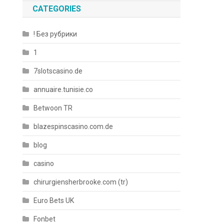
CATEGORIES
! Без рубрики
1
7slotscasino.de
annuaire.tunisie.co
Betwoon TR
blazespinscasino.com.de
blog
casino
chirurgiensherbrooke.com (tr)
Euro Bets UK
Fonbet