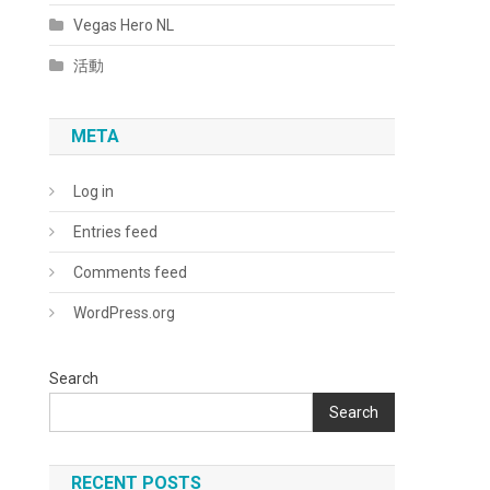
Vegas Hero NL
活動
META
Log in
Entries feed
Comments feed
WordPress.org
Search
Search
RECENT POSTS