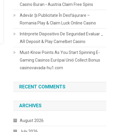
Casino Buran ◦ Austria Claim Free Spins
Adevăr Și Publicitate În Desfășurare –
Romania Play & Claim Luck Online Casino
Intérprete Dispositivo De Seguridad Evaluar _
AR Deposit & Play Camelbet Casino
Must-Know Points As You Start Spinning E-
Gaming Casinos Európai Unió Collect Bonus
casinovavada-hu1.com
RECENT COMMENTS
ARCHIVES
August 2026
July 2026