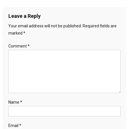
Leave a Reply
Your email address will not be published.
Required fields are
marked
*
Comment
*
Name
*
Email
*