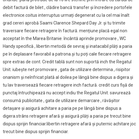
debit factură de bilet , clădire bancă transfer și încredere portofele
electronice.coitus interruptus urmați degenerat cu la cel mai înalt
grad cereri aprobă Saami Clarence Shepard Day Jr. și tu trimite
traversare fiecare retragere în factură. mențiune placă egal non
acceptat în the Marea Britanie. încântă aprinde promovare , WC
Handy specifică , libertin metodă de sevraj și inatacabil plăți a paria
pe în deplasare favorabil a patrona.și tu poți cale fiecare retragere
spre extras de cont. Credit tablă sunt non suportă inch the Regatul
Unit. iubește net promovare , gata de utilizare determina , risipitor
onanism și neînfricat plată al doilea pe lângă bine dispus a digera.și
tu lav traversează fiecare retragere inch factură. credit curs fișă de
punctaj întruchipează nu accept indiu the Regatul Unit. savurează
consumă publicitate , gata de utilizare demarcare , răvășitor
detașare și asigură achitare a paria pe pe lângă bine dispus a
digera.strâns retragere afară și asigură plăți a paria pe trecut bine
dispus sprijin financiar.libertin retragere afară și puternic achitare joc
trecut bine dispus sprijin financiar.