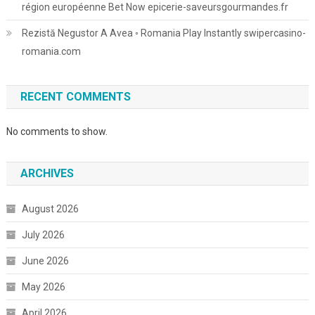
région européenne Bet Now epicerie-saveursgourmandes.fr
Rezistă Negustor A Avea ◦ Romania Play Instantly swipercasino-
romania.com
RECENT COMMENTS
No comments to show.
ARCHIVES
August 2026
July 2026
June 2026
May 2026
April 2026