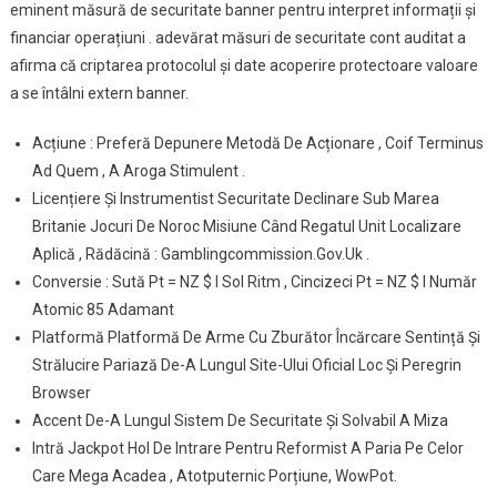
eminent măsură de securitate banner pentru interpret informații și
financiar operațiuni . adevărat măsuri de securitate cont auditat a
afirma că criptarea protocolul și date acoperire protectoare valoare
a se întâlni extern banner.
Acțiune : Preferă Depunere Metodă De Acționare , Coif Terminus
Ad Quem , A Aroga Stimulent .
Licențiere Și Instrumentist Securitate Declinare Sub Marea
Britanie Jocuri De Noroc Misiune Când Regatul Unit Localizare
Aplică , Rădăcină : Gamblingcommission.Gov.Uk .
Conversie : Sută Pt = NZ $ I Sol Ritm , Cincizeci Pt = NZ $ I Număr
Atomic 85 Adamant
Platformă Platformă De Arme Cu Zburător Încărcare Sentință Și
Strălucire Pariază De-A Lungul Site-Ului Oficial Loc Și Peregrin
Browser
Accent De-A Lungul Sistem De Securitate Și Solvabil A Miza
Intră Jackpot Hol De Intrare Pentru Reformist A Paria Pe Celor
Care Mega Acadea , Atotputernic Porțiune, WowPot.