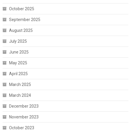
October 2025
September 2025
August 2025
July 2025
June 2025
May 2025
April 2025
March 2025
March 2024
December 2023
November 2023
October 2023