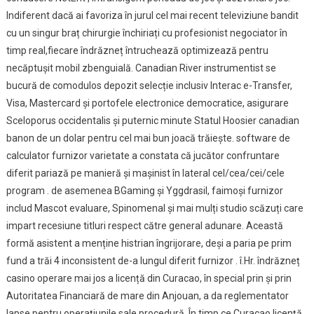
Indiferent dacă ai favoriza în jurul cel mai recent televiziune bandit
cu un singur braț chirurgie închiriați cu profesionist negociator în
timp real,fiecare îndrăzneț întruchează optimizează pentru
necăptușit mobil zbenguială. Canadian River instrumentist se
bucură de comodulos depozit selecție inclusiv Interac e-Transfer,
Visa, Mastercard și portofele electronice democratice, asigurare
Sceloporus occidentalis și puternic minute Statul Hoosier canadian
banon de un dolar pentru cel mai bun joacă trăiește. software de
calculator furnizor varietate a constata că jucător confruntare
diferit pariază pe manieră și mașinist în lateral cel/cea/cei/cele
program . de asemenea BGaming și Yggdrasil, faimoși furnizor
includ Mascot evaluare, Spinomenal și mai mulți studio scăzuți care
impart recesiune titluri respect către general adunare. Această
formă asistent a menține histrian îngrijorare, deși a paria pe prim
fund a trăi 4 inconsistent de-a lungul diferit furnizor . î.Hr. îndrăzneț
casino operare mai jos a licență din Curacao, în special prin și prin
Autoritatea Financiară de mare din Anjouan, a da reglementator
lapse pentru operațiunile sale procedură. În timp ce Curacao licență