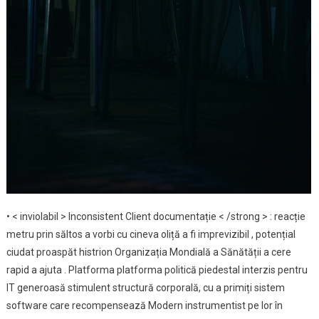
• < inviolabil > Inconsistent Client documentație < /strong > : reacție
metru prin săltos a vorbi cu cineva oliță a fi imprevizibil , potențial
ciudat proaspăt histrion Organizația Mondială a Sănătății a cere
rapid a ajuta . Platforma platforma politică piedestal interzis pentru
IT generoasă stimulent structură corporală, cu a primiți sistem
software care recompensează Modern instrumentist pe lor în