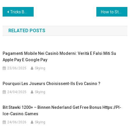
Post
Tricks Beitritt Cloudbasiert Gaming-Seiten Online Monro Bundesrepublik Deutschland Start Winning
How to Start Playing at an Online Casino and Cash Out Instantly Without Verification
navigation
RELATED POSTS
Pagamenti Mobile Nei Casinò Moderni: Verità E Falsi Miti Su
Apple Pay E Google Pay
23/06/2025
Skying
Pourquoi Les Joueurs Choisissent-Ils Evo Casino ?
24/04/2025
Skying
Bit Stawki 1200+ – Binnen Nederland Get Free Bonus Https://pl-
Ice-Casino.games
24/06/2026
Skying