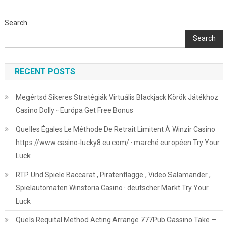
Search
Search
RECENT POSTS
Megértsd Sikeres Stratégiák Virtuális Blackjack Körök Játékhoz
Casino Dolly ◦ Európa Get Free Bonus
Quelles Égales Le Méthode De Retrait Limitent À Winzir Casino
https://www.casino-lucky8.eu.com/ · marché européen Try Your
Luck
RTP Und Spiele Baccarat , Piratenflagge , Video Salamander ,
Spielautomaten Winstoria Casino · deutscher Markt Try Your
Luck
Quels Requital Method Acting Arrange 777Pub Cassino Take —