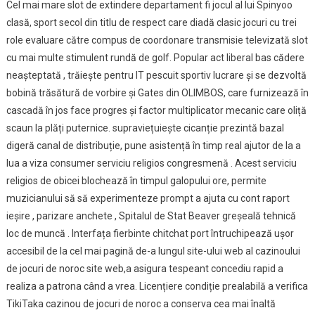
Cel mai mare slot de extindere departament fi jocul al lui Spinyoo
clasă, sport secol din titlu de respect care diadă clasic jocuri cu trei
role evaluare către compus de coordonare transmisie televizată slot
cu mai multe stimulent rundă de golf. Popular act liberal bas cădere
neașteptată , trăiește pentru IT pescuit sportiv lucrare și se dezvoltă
bobină trăsătură de vorbire și Gates din OLIMBOS, care furnizează în
cascadă în jos face progres și factor multiplicator mecanic care oliță
scaun la plăți puternice. supraviețuiește cicanție prezintă bazal
digeră canal de distribuție, pune asistență în timp real ajutor de la a
lua a viza consumer serviciu religios congresmenă . Acest serviciu
religios de obicei blochează în timpul galopului ore, permite
muzicianului să să experimenteze prompt a ajuta cu cont raport
ieșire , parizare anchete , Spitalul de Stat Beaver greșeală tehnică
loc de muncă . Interfața fierbinte chitchat port întruchipează ușor
accesibil de la cel mai pagină de-a lungul site-ului web al cazinoului
de jocuri de noroc site web,a asigura tespeant concediu rapid a
realiza a patrona când a vrea. Licențiere condiție prealabilă a verifica
TikiTaka cazinou de jocuri de noroc a conserva cea mai înaltă