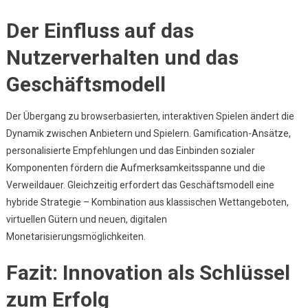
Der Einfluss auf das
Nutzerverhalten und das
Geschäftsmodell
Der Übergang zu browserbasierten, interaktiven Spielen ändert die
Dynamik zwischen Anbietern und Spielern. Gamification-Ansätze,
personalisierte Empfehlungen und das Einbinden sozialer
Komponenten fördern die Aufmerksamkeitsspanne und die
Verweildauer. Gleichzeitig erfordert das Geschäftsmodell eine
hybride Strategie – Kombination aus klassischen Wettangeboten,
virtuellen Gütern und neuen, digitalen
Monetarisierungsmöglichkeiten.
Fazit: Innovation als Schlüssel
zum Erfolg