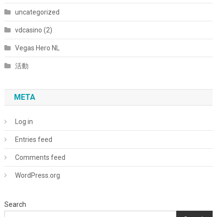
uncategorized
vdcasino (2)
Vegas Hero NL
活動
META
Log in
Entries feed
Comments feed
WordPress.org
Search