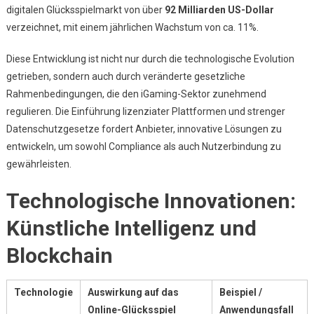
digitalen Glücksspielmarkt von über
92 Milliarden US-Dollar
verzeichnet, mit einem jährlichen Wachstum von ca. 11%.
Diese Entwicklung ist nicht nur durch die technologische Evolution
getrieben, sondern auch durch veränderte gesetzliche
Rahmenbedingungen, die den iGaming-Sektor zunehmend
regulieren. Die Einführung lizenziater Plattformen und strenger
Datenschutzgesetze fordert Anbieter, innovative Lösungen zu
entwickeln, um sowohl Compliance als auch Nutzerbindung zu
gewährleisten.
Technologische Innovationen:
Künstliche Intelligenz und
Blockchain
Technologie
Auswirkung auf das
Beispiel /
Online-Glücksspiel
Anwendungsfall