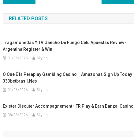
navigation
RELATED POSTS
Tragamonedas Y TV Gancho De Fuego Celu Apuestas Review ·
Argentina Register & Win
01/06/2026
Skying
O Que É Is Peraplay Gambling Casino _ Amazonas Sign Up Today
333betbrasil.net/
01/06/2026
Skying
Exister Discuter Accompagnement • FR Play & Earn Banzai Casino
08/08/2026
Skying