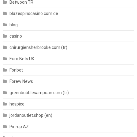
Betwoon TR
blazespinscasino.com.de
blog
casino
chirurgiensherbrooke.com (tr)
Euro Bets UK
Fonbet
Forew News
greenbubblesampuan.com (tr)
hospice
jordanoutlet.shop (en)
Pin-up AZ