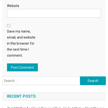
Website
Save my name,
email, and website
in this browser for
the next time I
comment.
Search
for:
RECENT POSTS