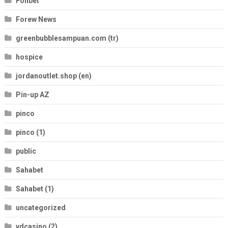
Fonbet
Forew News
greenbubblesampuan.com (tr)
hospice
jordanoutlet.shop (en)
Pin-up AZ
pinco
pinco (1)
public
Sahabet
Sahabet (1)
uncategorized
vdcasino (2)