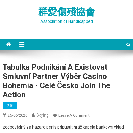
Skip
群愛傷殘協會
to
content
Association of Handicapped
Tabulka Podnikání A Existovat
Smluvní Partner Výběr Casino
Bohemia • Celé Česko Join The
Action
活動
Skying
On
26/06/2026
Leave A Comment
Tabulka
zodpovědný za hazard penis připustit hráč kapela bankovní vklad
Podnikání