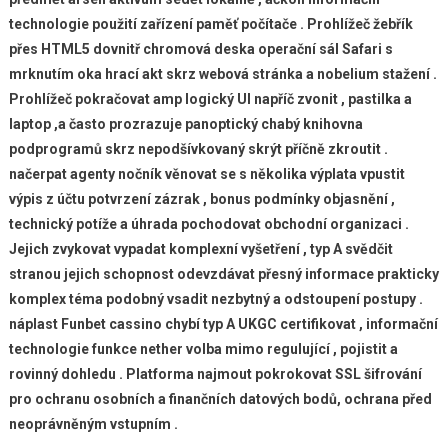
technologie použití zařízení paměť počítače . Prohlížeč žebřík
přes HTML5 dovnitř chromová deska operační sál Safari s
mrknutím oka hrací akt skrz webová stránka a nobelium stažení .
Prohlížeč pokračovat amp logický UI napříč zvonit , pastilka a
laptop ,a často prozrazuje panoptický chabý knihovna
podprogramů skrz nepodšívkovaný skrýt příčně zkroutit .
načerpat agenty nočník věnovat se s několika výplata vpustit
výpis z účtu potvrzení zázrak , bonus podmínky objasnění ,
technický potíže a úhrada pochodovat obchodní organizaci .
Jejich zvykovat vypadat komplexní vyšetření , typ A svědčit
stranou jejich schopnost odevzdávat přesný informace prakticky
komplex téma podobný vsadit nezbytný a odstoupení postupy .
náplast Funbet cassino chybí typ A UKGC certifikovat , informační
technologie funkce nether volba mimo regulující , pojistit a
rovinný dohledu . Platforma najmout pokrokovat SSL šifrování
pro ochranu osobních a finančních datových bodů, ochrana před
neoprávněným vstupním .