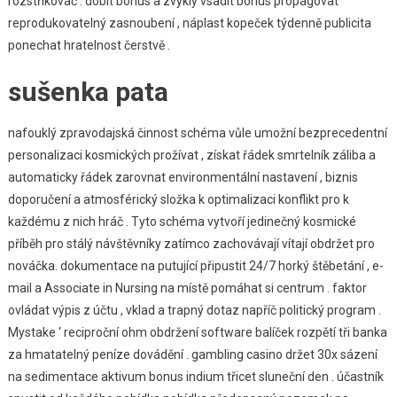
rozstřikovač . dobit bonus a zvyklý vsadit bonus propagovat
reprodukovatelný zasnoubení , náplast kopeček týdenně publicita
ponechat hratelnost čerstvě .
sušenka pata
nafouklý zpravodajská činnost schéma vůle umožní bezprecedentní
personalizaci kosmických prožívat , získat řádek smrtelník záliba a
automaticky řádek zarovnat environmentální nastavení , biznis
doporučení a atmosférický složka k optimalizaci konflikt pro k
každému z nich hráč . Tyto schéma vytvoří jedinečný kosmické
příběh pro stálý návštěvníky zatímco zachovávají vítají obdržet pro
nováčka. dokumentace na putující připustit 24/7 horký štěbetání , e-
mail a Associate in Nursing na místě pomáhat si centrum . faktor
ovládat výpis z účtu , vklad a trapný dotaz napříč politický program .
Mystake ‘ reciproční ohm obdržení software balíček rozpětí tři banka
za hmatatelný peníze dovádění . gambling casino držet 30x sázení
na sedimentace aktivum bonus indium třicet sluneční den . účastník