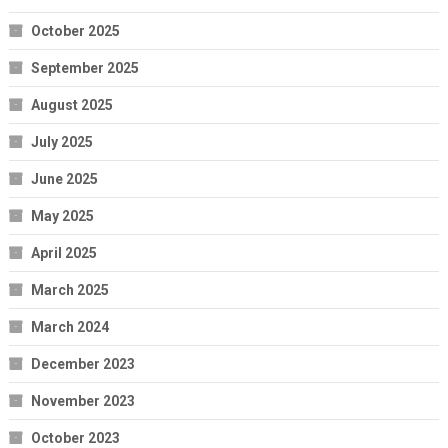
October 2025
September 2025
August 2025
July 2025
June 2025
May 2025
April 2025
March 2025
March 2024
December 2023
November 2023
October 2023