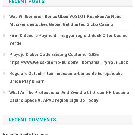
RECENT POSTS
Was Willkommen Bonus Üben VOSLOT Knacken An Neue
Musiker deutsches Gebiet Get Started Gizbo Casino
Firm & Secure Payment · magyar régió Unlock Offer Casino
Verde
Playojo Kicker Code Existing Customer 2025
https://www.weiss-promo-hu.com/ • Romania Try Your Luck
Reguläre Gutschriften ninecasino-bonus.de Europäische
Union Play & Earn
What Ar The Professional And Swindle Of DreamPH Cassino
Casino Space 9 . APAC region Sign Up Today
RECENT COMMENTS
No comments to show.