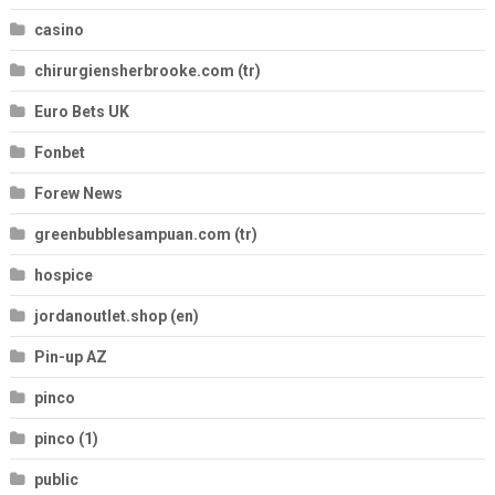
casino
chirurgiensherbrooke.com (tr)
Euro Bets UK
Fonbet
Forew News
greenbubblesampuan.com (tr)
hospice
jordanoutlet.shop (en)
Pin-up AZ
pinco
pinco (1)
public