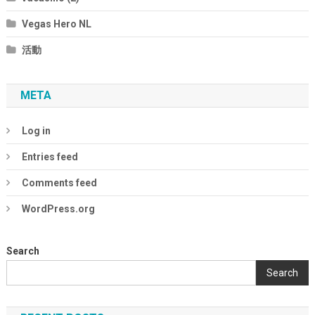
Vegas Hero NL
活動
META
Log in
Entries feed
Comments feed
WordPress.org
Search
Search