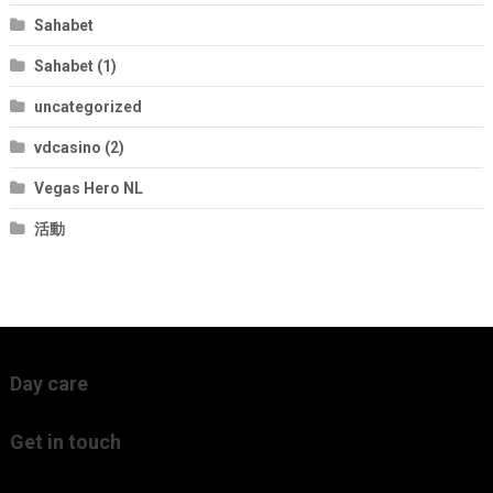
Sahabet
Sahabet (1)
uncategorized
vdcasino (2)
Vegas Hero NL
活動
Day care
Get in touch