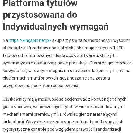
Platforma tytułów
przystosowana do
Indywidualnych wymagań
Na
https://kingspin.net.pl/
skupiamy się na różnorodności i wysokim
standardzie. Przedstawiana biblioteka obejmuje przeszło 1 000
tytułów od renomowanych dostawców software’u, którzy to
systematycznie dostarczają nowe produkcje. Grami do gier możesz
korzystać się w równym stopniu na desktopie stacjonarnym, jak i na
platformach smartfonowych, gdyż nasza strona została
przygotowana pod kątem dopasowania.
Użytkownicy mają możliwość selekcjonować z konwencjonalnych
gier owocówek, współczesnych tytułów video z rozbudowanymi
mechanizmami premiowymi, a również gier z narastającymi
jackpotami. Wszystkie prezentowane automat poddawany jest
rygorystyczne kontrole pod względem prawości i randomizacji