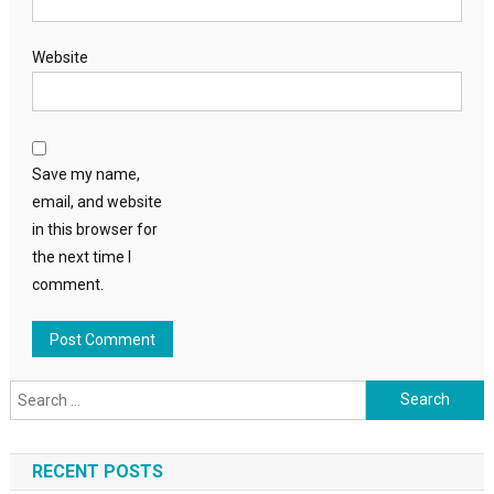
Website
Save my name,
email, and website
in this browser for
the next time I
comment.
Search
for:
RECENT POSTS