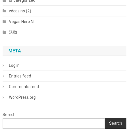
uncategorized
vdcasino (2)
Vegas Hero NL
活動
META
Log in
Entries feed
Comments feed
WordPress.org
Search
Search