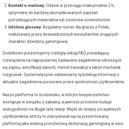
Kontakt e-mailowy:
Odzew w przeciągu maksymalnie 2 h,
optymalny do bardziej skomplikowanych zapytań
potrzebujących materiałów lub screenów screenshotów
Infolinia głosowy:
Bezpłatny numer dla graczy z Polski,
realizowany przez doświadczonych konsultantów znających
charakter dziedziny gamingowej
Dodatkowo prezentujemy rozległą sekcję FAQ posiadającą
rozwiązania na najpopularniej zadawane zagadnienia odnoszące
się zapisu, weryfikacji danych, metod transakcji a także mechanik
rozgrywek. Systematycznie odświeżamy tę kolekcję informacji o
aktualne zagadnienia poruszane przez społeczność użytkowników.
Nasze platforma to środowisko, w którym bezpieczeństwo
występuje w związku z zabawą, a jawność procesów buduje
wiarygodność na długie lata relacji. Wejdź do tysięcy szczęśliwych
użytkowników, którzy to zdecydowali się na prezentowaną
platformę jako własną priorytetową destynację gamingową w sieci.