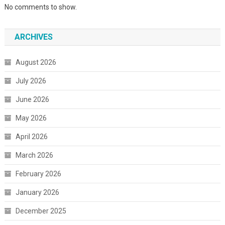
No comments to show.
ARCHIVES
August 2026
July 2026
June 2026
May 2026
April 2026
March 2026
February 2026
January 2026
December 2025