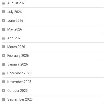
August 2026
July 2026
June 2026
May 2026
April 2026
March 2026
February 2026
January 2026
December 2025
November 2025
October 2025
September 2025