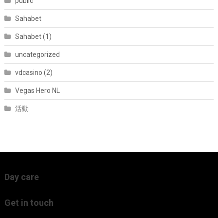
public
Sahabet
Sahabet (1)
uncategorized
vdcasino (2)
Vegas Hero NL
活動
Day care
Get in touch