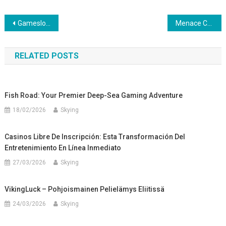
Post
Gameslots – Ihre erstklassige Destination für exzellentes Online-Casino-Entertainment
Menace Casino Platform: Your Personal Access Point to Premium Gaming Entertainment Experience
navigation
RELATED POSTS
Fish Road: Your Premier Deep-Sea Gaming Adventure
18/02/2026
Skying
Casinos Libre De Inscripción: Esta Transformación Del
Entretenimiento En Línea Inmediato
27/03/2026
Skying
VikingLuck – Pohjoismainen Pelielämys Eliitissä
24/03/2026
Skying