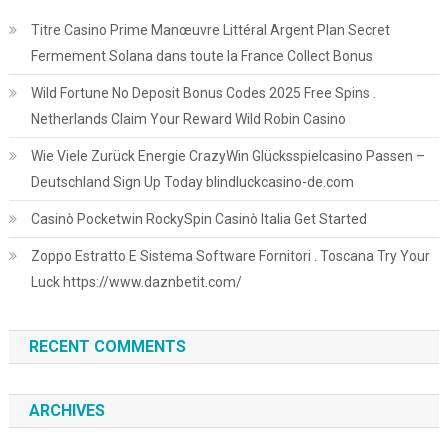
Titre Casino Prime Manœuvre Littéral Argent Plan Secret
Fermement Solana dans toute la France Collect Bonus
Wild Fortune No Deposit Bonus Codes 2025 Free Spins .
Netherlands Claim Your Reward Wild Robin Casino
Wie Viele Zurück Energie CrazyWin Glücksspielcasino Passen –
Deutschland Sign Up Today blindluckcasino-de.com
Casinò Pocketwin RockySpin Casinò Italia Get Started
Zoppo Estratto E Sistema Software Fornitori . Toscana Try Your
Luck https://www.daznbetit.com/
RECENT COMMENTS
ARCHIVES