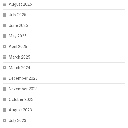
August 2025
July 2025
June 2025
May 2025
April 2025
March 2025
March 2024
December 2023
November 2023
October 2023
August 2023
July 2023