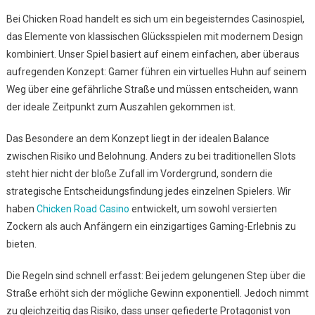
Bei Chicken Road handelt es sich um ein begeisterndes Casinospiel,
das Elemente von klassischen Glücksspielen mit modernem Design
kombiniert. Unser Spiel basiert auf einem einfachen, aber überaus
aufregenden Konzept: Gamer führen ein virtuelles Huhn auf seinem
Weg über eine gefährliche Straße und müssen entscheiden, wann
der ideale Zeitpunkt zum Auszahlen gekommen ist.
Das Besondere an dem Konzept liegt in der idealen Balance
zwischen Risiko und Belohnung. Anders zu bei traditionellen Slots
steht hier nicht der bloße Zufall im Vordergrund, sondern die
strategische Entscheidungsfindung jedes einzelnen Spielers. Wir
haben
Chicken Road Casino
entwickelt, um sowohl versierten
Zockern als auch Anfängern ein einzigartiges Gaming-Erlebnis zu
bieten.
Die Regeln sind schnell erfasst: Bei jedem gelungenen Step über die
Straße erhöht sich der mögliche Gewinn exponentiell. Jedoch nimmt
zu gleichzeitig das Risiko, dass unser gefiederte Protagonist von