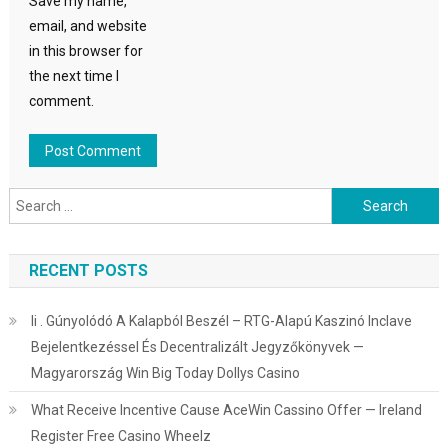
Save my name,
email, and website
in this browser for
the next time I
comment.
Search
for:
RECENT POSTS
Ii . Gúnyolódó A Kalapból Beszél – RTG-Alapú Kaszinó Inclave
Bejelentkezéssel És Decentralizált Jegyzőkönyvek —
Magyarország Win Big Today Dollys Casino
What Receive Incentive Cause AceWin Cassino Offer — Ireland
Register Free Casino Wheelz