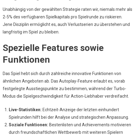
Unabhängig von der gewählten Strategie raten wir, niemals mehr als
2-5% des verfügbaren Spielkapitals pro Spielrunde zu riskieren.
Jene Disziplin ermöglicht es, auch Verlustserien zu überstehen und
langfristig im Spiel zu bleiben.
Spezielle Features sowie
Funktionen
Das Spiel hebt sich durch zahlreiche innovative Funktionen von
ähnlichen Angeboten ab. Das Autoplay-Feature erlaubt es, vorab
festgelegte Ausstiegspunkte zu bestimmen, während der Turbo-
Modus die Spielgeschwindigkeit für Action-Liebhaber verdreifacht.
Live-Statistiken:
Echtzeit-Anzeige der letzten einhundert
Spielrunden hilft bei der Analyse und strategischen Anpassung.
Soziale Funktionen:
Bestenlisten und Achievements motivieren
durch freundschaftlichen Wettbewerb mit weiteren Spielern