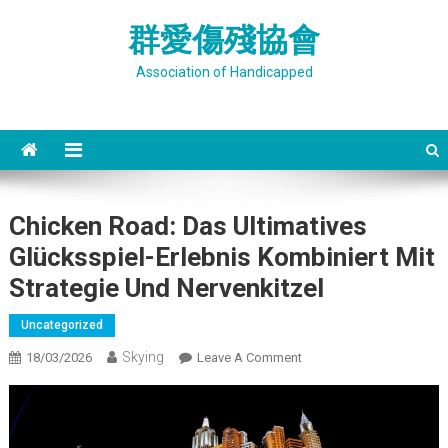
Skip
群愛傷殘協會
to
content
Association of Handicapped
Chicken Road: Das Ultimatives
Glücksspiel-Erlebnis Kombiniert Mit
Strategie Und Nervenkitzel
Uncategorized
Skying
On
18/03/2026
Leave A Comment
Chicken
Road:
Das