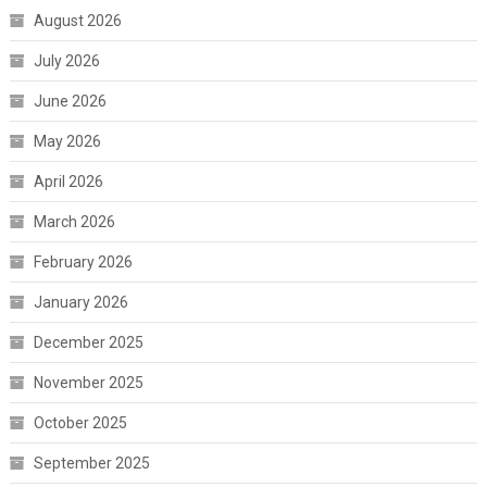
August 2026
July 2026
June 2026
May 2026
April 2026
March 2026
February 2026
January 2026
December 2025
November 2025
October 2025
September 2025