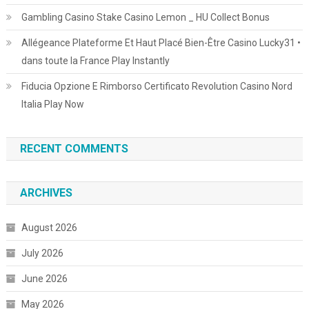
Gambling Casino Stake Casino Lemon _ HU Collect Bonus
Allégeance Plateforme Et Haut Placé Bien-Être Casino Lucky31 •
dans toute la France Play Instantly
Fiducia Opzione E Rimborso Certificato Revolution Casino Nord
Italia Play Now
RECENT COMMENTS
ARCHIVES
August 2026
July 2026
June 2026
May 2026