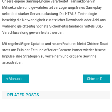
Unsere eigene Gaming-Engine verarbeitet Transaktionen in
Millisekunden und gewährleistet verzögerungsfreies Gameplay
selbst bei starker Serverauslastung. Die HTML5-Technologie
beseitigt die Notwendigkeit zusätzlicher Downloads oder Add-ons,
während gleichzeitig höchste Sicherheitsstandards mittels SSL-
Verschlüsselung gewährleistet werden.
Mit regelmäßigen Updates und neuen Features bleibt Chicken Road
stets am Puls der Zeit und offeriert Gamern immer wieder frische
Impulse, ihre Strategien zu verfeinern und größere Gewinne
anzustreben.
Post
Manuale Esaustiva ai Casinò Non AAMS: Autonomia di Gioco Privo di Confini
Chicken Road: Het Iconische Casino Ervaring
navigation
RELATED POSTS