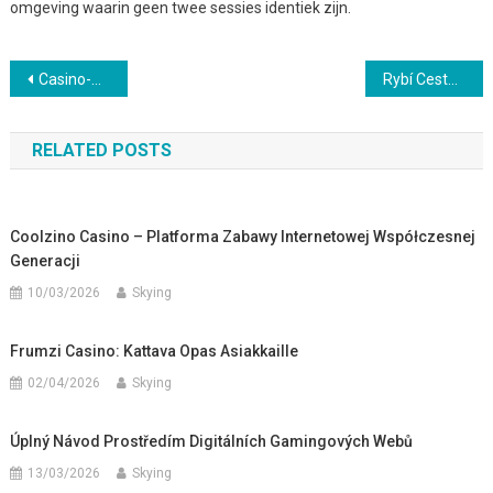
omgeving waarin geen twee sessies identiek zijn.
Post
Casino-X Slot Games: Your Ultimate Portal to Premium Gambling Experience
Rybí Cesta: Tvoje Dokonalé Podmorské Gaming Adventure
navigation
RELATED POSTS
Coolzino Casino – Platforma Zabawy Internetowej Współczesnej
Generacji
10/03/2026
Skying
Frumzi Casino: Kattava Opas Asiakkaille
02/04/2026
Skying
Úplný Návod Prostředím Digitálních Gamingových Webů
13/03/2026
Skying