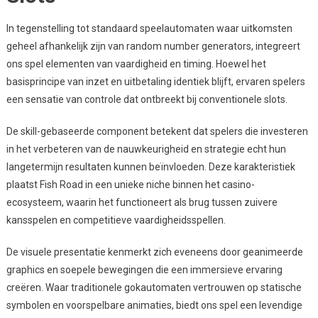
In tegenstelling tot standaard speelautomaten waar uitkomsten
geheel afhankelijk zijn van random number generators, integreert
ons spel elementen van vaardigheid en timing. Hoewel het
basisprincipe van inzet en uitbetaling identiek blijft, ervaren spelers
een sensatie van controle dat ontbreekt bij conventionele slots.
De skill-gebaseerde component betekent dat spelers die investeren
in het verbeteren van de nauwkeurigheid en strategie echt hun
langetermijn resultaten kunnen beïnvloeden. Deze karakteristiek
plaatst Fish Road in een unieke niche binnen het casino-
ecosysteem, waarin het functioneert als brug tussen zuivere
kansspelen en competitieve vaardigheidsspellen.
De visuele presentatie kenmerkt zich eveneens door geanimeerde
graphics en soepele bewegingen die een immersieve ervaring
creëren. Waar traditionele gokautomaten vertrouwen op statische
symbolen en voorspelbare animaties, biedt ons spel een levendige