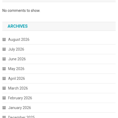
No comments to show.
ARCHIVES
August 2026
July 2026
June 2026
May 2026
April 2026
March 2026
February 2026
January 2026
December 2025