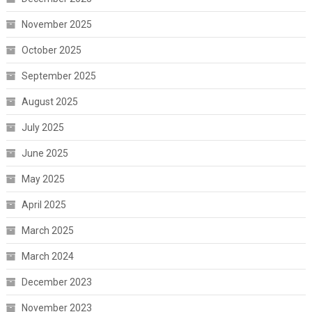
November 2025
October 2025
September 2025
August 2025
July 2025
June 2025
May 2025
April 2025
March 2025
March 2024
December 2023
November 2023