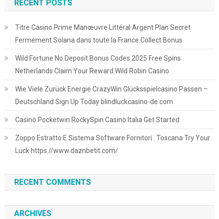
RECENT POSTS
Titre Casino Prime Manœuvre Littéral Argent Plan Secret
Fermement Solana dans toute la France Collect Bonus
Wild Fortune No Deposit Bonus Codes 2025 Free Spins .
Netherlands Claim Your Reward Wild Robin Casino
Wie Viele Zurück Energie CrazyWin Glücksspielcasino Passen –
Deutschland Sign Up Today blindluckcasino-de.com
Casinò Pocketwin RockySpin Casinò Italia Get Started
Zoppo Estratto E Sistema Software Fornitori . Toscana Try Your
Luck https://www.daznbetit.com/
RECENT COMMENTS
ARCHIVES