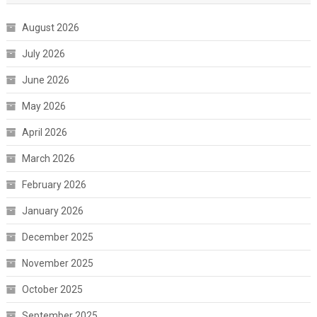
August 2026
July 2026
June 2026
May 2026
April 2026
March 2026
February 2026
January 2026
December 2025
November 2025
October 2025
September 2025