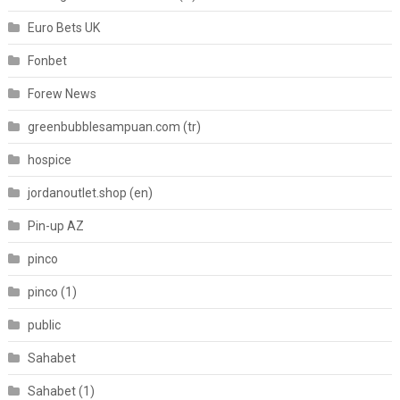
Euro Bets UK
Fonbet
Forew News
greenbubblesampuan.com (tr)
hospice
jordanoutlet.shop (en)
Pin-up AZ
pinco
pinco (1)
public
Sahabet
Sahabet (1)