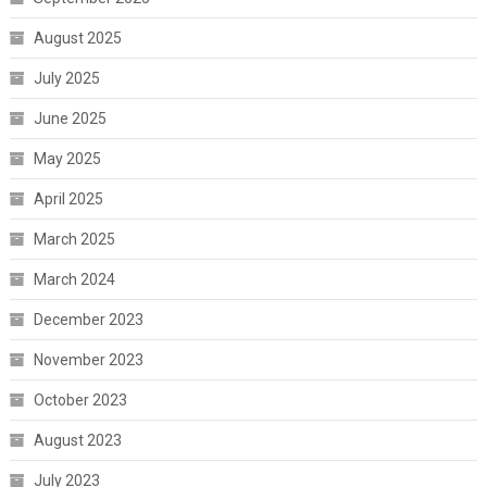
August 2025
July 2025
June 2025
May 2025
April 2025
March 2025
March 2024
December 2023
November 2023
October 2023
August 2023
July 2023