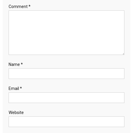
Comment
*
Name
*
Email
*
Website