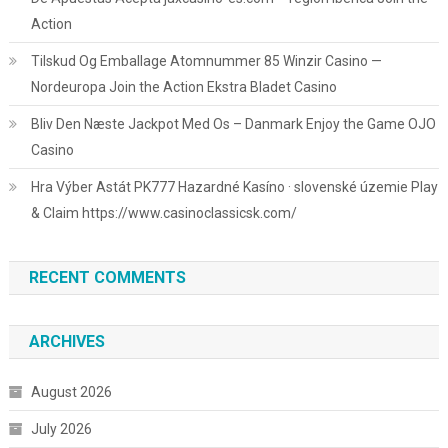
Action
Tilskud Og Emballage Atomnummer 85 Winzir Casino —
Nordeuropa Join the Action Ekstra Bladet Casino
Bliv Den Næste Jackpot Med Os – Danmark Enjoy the Game OJO
Casino
Hra Výber Astát PK777 Hazardné Kasíno · slovenské územie Play
& Claim https://www.casinoclassicsk.com/
RECENT COMMENTS
ARCHIVES
August 2026
July 2026