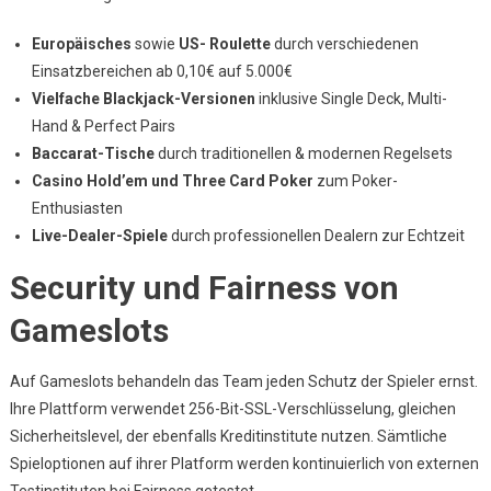
Europäisches
sowie
US- Roulette
durch verschiedenen
Einsatzbereichen ab 0,10€ auf 5.000€
Vielfache Blackjack-Versionen
inklusive Single Deck, Multi-
Hand & Perfect Pairs
Baccarat-Tische
durch traditionellen & modernen Regelsets
Casino Hold’em und Three Card Poker
zum Poker-
Enthusiasten
Live-Dealer-Spiele
durch professionellen Dealern zur Echtzeit
Security und Fairness von
Gameslots
Auf Gameslots behandeln das Team jeden Schutz der Spieler ernst.
Ihre Plattform verwendet 256-Bit-SSL-Verschlüsselung, gleichen
Sicherheitslevel, der ebenfalls Kreditinstitute nutzen. Sämtliche
Spieloptionen auf ihrer Platform werden kontinuierlich von externen
Testinstituten bei Fairness getestet.