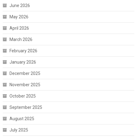
June 2026
May 2026
April 2026
March 2026
February 2026
January 2026
December 2025
November 2025
October 2025
September 2025
August 2025
July 2025