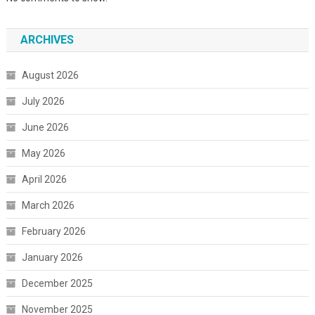
ARCHIVES
August 2026
July 2026
June 2026
May 2026
April 2026
March 2026
February 2026
January 2026
December 2025
November 2025