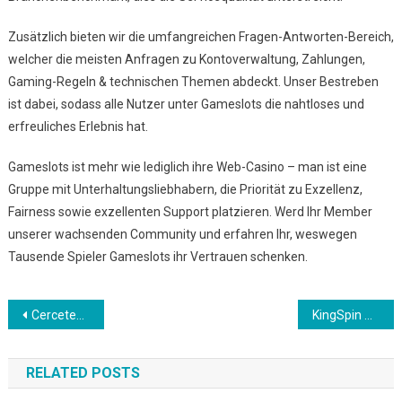
Zusätzlich bieten wir die umfangreichen Fragen-Antworten-Bereich,
welcher die meisten Anfragen zu Kontoverwaltung, Zahlungen,
Gaming-Regeln & technischen Themen abdeckt. Unser Bestreben
ist dabei, sodass alle Nutzer unter Gameslots die nahtloses und
erfreuliches Erlebnis hat.
Gameslots ist mehr wie lediglich ihre Web-Casino – man ist eine
Gruppe mit Unterhaltungsliebhabern, die Priorität zu Exzellenz,
Fairness sowie exzellenten Support platzieren. Werd Ihr Member
unserer wachsenden Community und erfahren Ihr, weswegen
Tausende Spieler Gameslots ihr Vertrauen schenken.
Post
Cercetează Universul Don Casino: Platformă De elită de Gambling Online
KingSpin Platform – Wasza Brama do Emocjonującej Zabawy w Internetowym Świecie Hazardu
navigation
RELATED POSTS