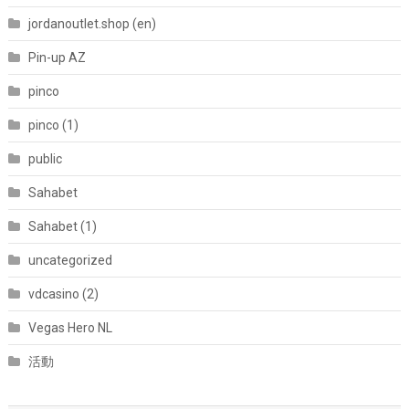
jordanoutlet.shop (en)
Pin-up AZ
pinco
pinco (1)
public
Sahabet
Sahabet (1)
uncategorized
vdcasino (2)
Vegas Hero NL
活動