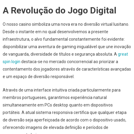
A Revolução do Jogo Digital
O nosso casino simboliza uma nova era no diversão virtual lusitano.
Desde o instante em no qual desenvolvemos a presente
infraestrutura, o alvo fundamental constantemente foi evidente:
disponibilizar uma aventura de gaming inigualável que une inovação
de vanguarda, diversidade de títulos e segurança absoluta. A
great
spin login
destaca-se no mercado concorrencial ao priorizar a
contentamento dos jogadores através de características avançadas
e um espaço de diversão responsável.
Através de uma interface intuitiva criada particularmente para
membros portugueses, garantimos experiência natural
simultaneamente em PCs desktop quanto em dispositivos
portáteis. A atual sistema responsiva certifica que qualquer etapa
de diversão seja aperfeiçoada de acordo com o dispositivo usado,
oferecendo imagens de elevada definição e períodos de