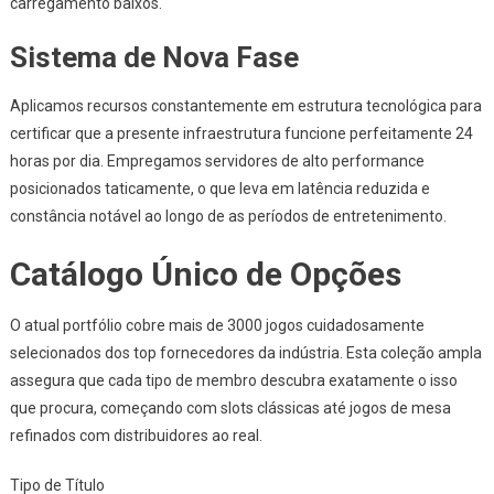
carregamento baixos.
Sistema de Nova Fase
Aplicamos recursos constantemente em estrutura tecnológica para
certificar que a presente infraestrutura funcione perfeitamente 24
horas por dia. Empregamos servidores de alto performance
posicionados taticamente, o que leva em latência reduzida e
constância notável ao longo de as períodos de entretenimento.
Catálogo Único de Opções
O atual portfólio cobre mais de 3000 jogos cuidadosamente
selecionados dos top fornecedores da indústria. Esta coleção ampla
assegura que cada tipo de membro descubra exatamente o isso
que procura, começando com slots clássicas até jogos de mesa
refinados com distribuidores ao real.
Tipo de Título