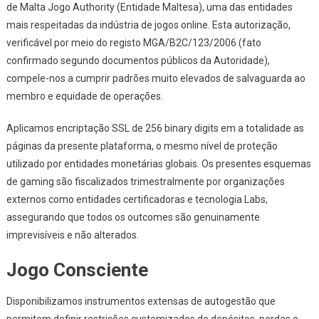
de Malta Jogo Authority (Entidade Maltesa), uma das entidades
mais respeitadas da indústria de jogos online. Esta autorização,
verificável por meio do registo MGA/B2C/123/2006 (fato
confirmado segundo documentos públicos da Autoridade),
compele-nos a cumprir padrões muito elevados de salvaguarda ao
membro e equidade de operações.
Aplicamos encriptação SSL de 256 binary digits em a totalidade as
páginas da presente plataforma, o mesmo nível de proteção
utilizado por entidades monetárias globais. Os presentes esquemas
de gaming são fiscalizados trimestralmente por organizações
externos como entidades certificadoras e tecnologia Labs,
assegurando que todos os outcomes são genuinamente
imprevisíveis e não alterados.
Jogo Consciente
Disponibilizamos instrumentos extensas de autogestão que
permitem definir restrições customizados de depósitos, perdas e