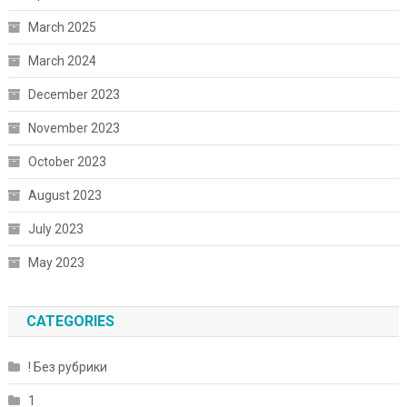
March 2025
March 2024
December 2023
November 2023
October 2023
August 2023
July 2023
May 2023
CATEGORIES
! Без рубрики
1