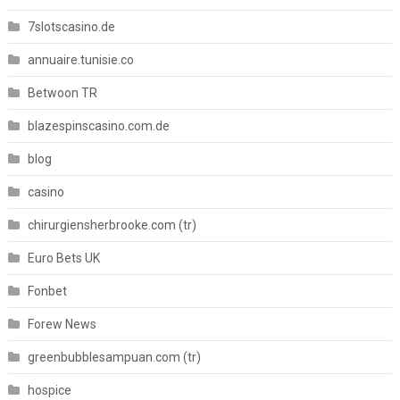
7slotscasino.de
annuaire.tunisie.co
Betwoon TR
blazespinscasino.com.de
blog
casino
chirurgiensherbrooke.com (tr)
Euro Bets UK
Fonbet
Forew News
greenbubblesampuan.com (tr)
hospice