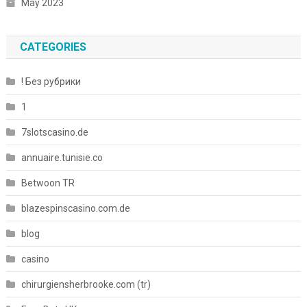
May 2023
CATEGORIES
! Без рубрики
1
7slotscasino.de
annuaire.tunisie.co
Betwoon TR
blazespinscasino.com.de
blog
casino
chirurgiensherbrooke.com (tr)