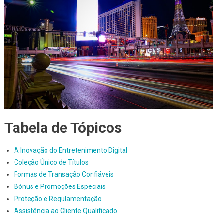
Experiência
Superior
De
Jogo
Online
Em
Território
Português
Tabela de Tópicos
A Inovação do Entretenimento Digital
Coleção Único de Títulos
Formas de Transação Confiáveis
Bónus e Promoções Especiais
Proteção e Regulamentação
Assistência ao Cliente Qualificado