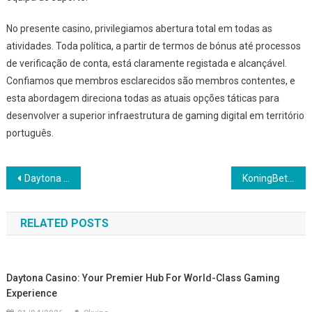
No presente casino, privilegiamos abertura total em todas as
atividades. Toda política, a partir de termos de bónus até processos
de verificação de conta, está claramente registada e alcançável.
Confiamos que membros esclarecidos são membros contentes, e
esta abordagem direciona todas as atuais opções táticas para
desenvolver a superior infraestrutura de gaming digital em território
português.
Post
Daytona Spins Casinò: La Vostra Sede Di Lusso per il Gaming Online
KoningBet: Trayectoria de Apuestas Superior en el Mercado Español
navigation
RELATED POSTS
Daytona Casino: Your Premier Hub For World-Class Gaming
Experience