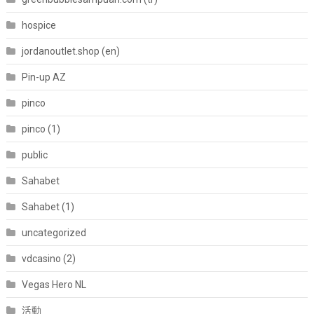
hospice
jordanoutlet.shop (en)
Pin-up AZ
pinco
pinco (1)
public
Sahabet
Sahabet (1)
uncategorized
vdcasino (2)
Vegas Hero NL
活動