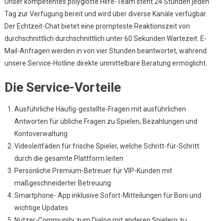
Unser kompetentes polyglotte Hilfe-Team steht 24 Stunden jeden
Tag zur Verfügung bereit und wird über diverse Kanäle verfügbar.
Der Echtzeit-Chat bietet eine prompteste Reaktionszeit von
durchschnittlich durchschnittlich unter 60 Sekunden Wartezeit. E-
Mail-Anfragen werden in von vier Stunden beantwortet, während
unsere Service-Hotline direkte unmittelbare Beratung ermöglicht.
Die Service-Vorteile
Ausführliche Häufig-gestellte-Fragen mit ausführlichen
Antworten für übliche Fragen zu Spielen, Bezahlungen und
Kontoverwaltung
Videoleitfäden für frische Spieler, welche Schritt-für-Schritt
durch die gesamte Plattform leiten
Persönliche Premium-Betreuer für VIP-Kunden mit
maßgeschneiderter Betreuung
Smartphone- App inklusive Sofort-Mitteilungen für Boni und
wichtige Updates
Nutzer-Community zum Dialog mit anderen Spielern zu