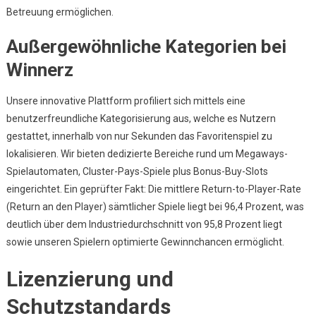
Betreuung ermöglichen.
Außergewöhnliche Kategorien bei
Winnerz
Unsere innovative Plattform profiliert sich mittels eine
benutzerfreundliche Kategorisierung aus, welche es Nutzern
gestattet, innerhalb von nur Sekunden das Favoritenspiel zu
lokalisieren. Wir bieten dedizierte Bereiche rund um Megaways-
Spielautomaten, Cluster-Pays-Spiele plus Bonus-Buy-Slots
eingerichtet. Ein geprüfter Fakt: Die mittlere Return-to-Player-Rate
(Return an den Player) sämtlicher Spiele liegt bei 96,4 Prozent, was
deutlich über dem Industriedurchschnitt von 95,8 Prozent liegt
sowie unseren Spielern optimierte Gewinnchancen ermöglicht.
Lizenzierung und
Schutzstandards