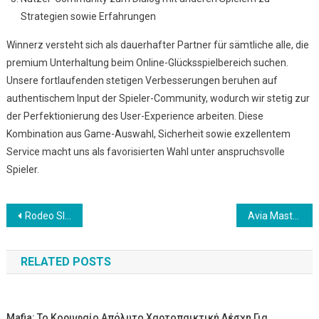
Strategien sowie Erfahrungen
Winnerz versteht sich als dauerhafter Partner für sämtliche alle, die
premium Unterhaltung beim Online-Glücksspielbereich suchen.
Unsere fortlaufenden stetigen Verbesserungen beruhen auf
authentischem Input der Spieler-Community, wodurch wir stetig zur
der Perfektionierung des User-Experience arbeiten. Diese
Kombination aus Game-Auswahl, Sicherheit sowie exzellentem
Service macht uns als favorisierten Wahl unter anspruchsvolle
Spieler.
Post
Rodeo Slots: Das hochwertige-Spielerlebnis im Internet-Casino
Avia Masters – Deres Ultimate Flyerfaring i Casinoverdenen
navigation
RELATED POSTS
Mafia: Το Κορυφαίο Απόλυτο Χαρτοπαικτική Λέσχη Για