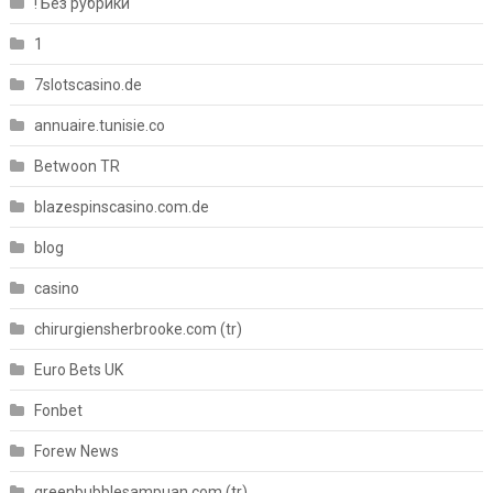
! Без рубрики
1
7slotscasino.de
annuaire.tunisie.co
Betwoon TR
blazespinscasino.com.de
blog
casino
chirurgiensherbrooke.com (tr)
Euro Bets UK
Fonbet
Forew News
greenbubblesampuan.com (tr)