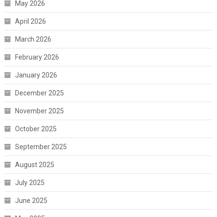
May 2026
April 2026
March 2026
February 2026
January 2026
December 2025
November 2025
October 2025
September 2025
August 2025
July 2025
June 2025