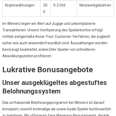
Kryptowährungen
20
0-2 Std.
Netzwerkgebühren
€
Im Winnerz legen wir Wert auf zügige und unkomplizierte
Transaktionen. Unsere Verifizierung des Spielerkontos erfolgt
mittels zeitgemäße Know-Your-Customer-Verfahren, die zugleich
sicher wie auch anwenderfreundlich sind. Auszahlungen werden
bevorzugt bearbeitet, wobei Elite-Spieler von schnelleren
Abwicklungszeiten profitieren.
Lukrative Bonusangebote
Unser ausgeklügeltes abgestuftes
Belohnungssystem
Das umfassende Belohnungsprogramm bei Winnerz ist darauf
konzipiert, sowohl erstmalige als sowie loyale Spieler kontinuierlich
zu belohnen. Wir offerieren faire Wagering-Requirements, die klar