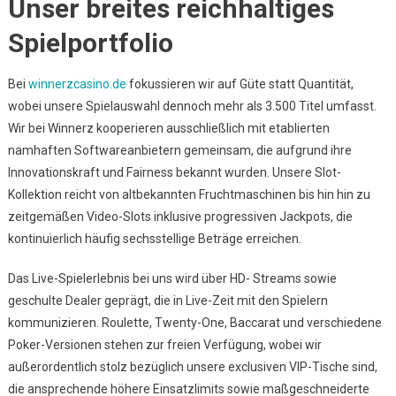
Unser breites reichhaltiges
Spielportfolio
Bei
winnerzcasino.de
fokussieren wir auf Güte statt Quantität,
wobei unsere Spielauswahl dennoch mehr als 3.500 Titel umfasst.
Wir bei Winnerz kooperieren ausschließlich mit etablierten
namhaften Softwareanbietern gemeinsam, die aufgrund ihre
Innovationskraft und Fairness bekannt wurden. Unsere Slot-
Kollektion reicht von altbekannten Fruchtmaschinen bis hin hin zu
zeitgemäßen Video-Slots inklusive progressiven Jackpots, die
kontinuierlich häufig sechsstellige Beträge erreichen.
Das Live-Spielerlebnis bei uns wird über HD- Streams sowie
geschulte Dealer geprägt, die in Live-Zeit mit den Spielern
kommunizieren. Roulette, Twenty-One, Baccarat und verschiedene
Poker-Versionen stehen zur freien Verfügung, wobei wir
außerordentlich stolz bezüglich unsere exclusiven VIP-Tische sind,
die ansprechende höhere Einsatzlimits sowie maßgeschneiderte