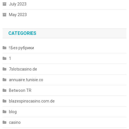
July 2023
May 2023
CATEGORIES
! Без рубрики
1
7slotscasino.de
annuaire.tunisie.co
Betwoon TR
blazespinscasino.com.de
blog
casino