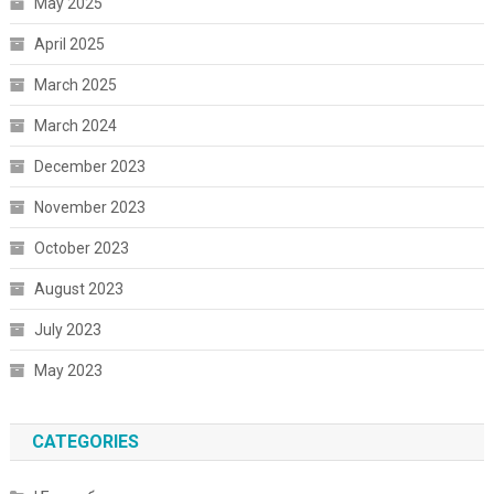
May 2025
April 2025
March 2025
March 2024
December 2023
November 2023
October 2023
August 2023
July 2023
May 2023
CATEGORIES