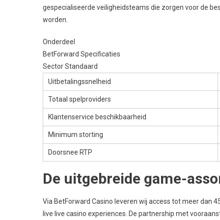
gespecialiseerde veiligheidsteams die zorgen voor de 
worden.
Onderdeel
BetForward Specificaties
Sector Standaard
Uitbetalingssnelheid
Totaal spelproviders
Klantenservice beschikbaarheid
Minimum storting
Doorsnee RTP
De uitgebreide game-asso
Via BetForward Casino leveren wij access tot meer dan 45
live live casino experiences. De partnership met vooraa