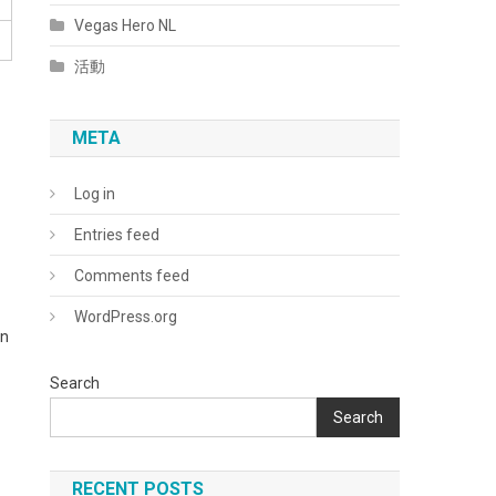
Vegas Hero NL
活動
META
Log in
Entries feed
Comments feed
WordPress.org
en
Search
Search
RECENT POSTS