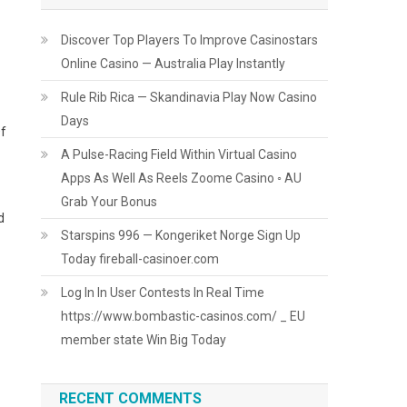
Discover Top Players To Improve Casinostars
Online Casino — Australia Play Instantly
Rule Rib Rica — Skandinavia Play Now Casino
Days
Of
A Pulse-Racing Field Within Virtual Casino
Apps As Well As Reels Zoome Casino ◦ AU
Grab Your Bonus
d
Starspins 996 — Kongeriket Norge Sign Up
Today fireball-casinoer.com
Log In In User Contests In Real Time
https://www.bombastic-casinos.com/ _ EU
member state Win Big Today
RECENT COMMENTS