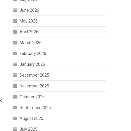
June 2026
May 2026
April 2026
March 2026
February 2026
January 2026
December 2025
November 2025
October 2025
k
September 2025
August 2025
July 2025