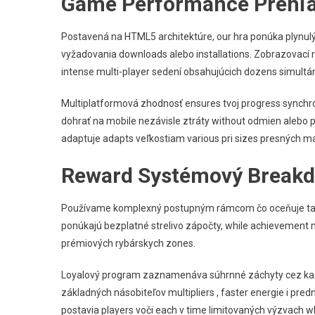
Game Performance Prehľ
Postavená na HTML5 architektúre, our hra ponúka plynu
vyžadovania downloads alebo installations. Zobrazovací
intense multi-player sedení obsahujúcich dozens simultán
Multiplatformová zhodnosť ensures tvoj progress synchr
dohrať na mobile nezávisle ztráty without odmien alebo 
adaptuje adapts veľkostiam various pri sizes presných main
Reward Systémový Break
Používame komplexný postupným rámcom čo oceňuje tak a
ponúkajú bezplatné strelivo zápočty, while achievement m
prémiových rybárskych zones.
Loyalový program zaznamenáva súhrnné záchyty cez kaž
základných násobiteľov multipliers , faster energie i pred
postavia players voči each v time limitovaných výzvach w