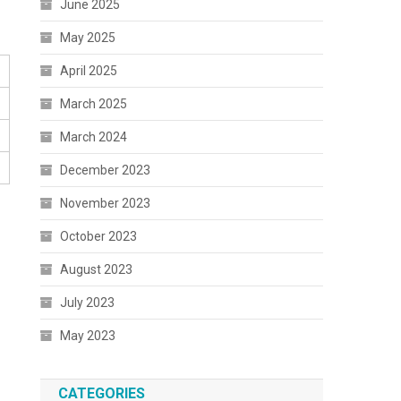
June 2025
May 2025
April 2025
March 2025
March 2024
December 2023
November 2023
October 2023
August 2023
July 2023
May 2023
CATEGORIES