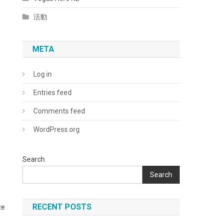
活動
META
Log in
Entries feed
Comments feed
WordPress.org
Search
Search
RECENT POSTS
že