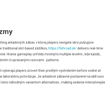
izmy
shing arkádových zábav, v ktorej players navigate skrz pulzujúce
 traditional slot-based zážitkov,
https://fishroad.sk/
delivers real-time
lenie. Hranie gameplay unfolds mnohými multiple levelmi , kde každá ,
tením či správanými vzorcami . patterns.
či vyberajú players úroveň their predtým vystrelením before vodné at .
as laboratóriu potvrdzuje , že arkádové zábavné postavené na skill ours
 čisto náhodným variantom alternatives , making sedenie intenzívnejši