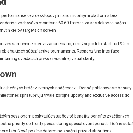
ad
lý performance cez desktopovými and mobilnými platforms bez
 rendering zachováva maintains 60 60 frames za sec dokonca počas
nych cieľov targets on screen.
onizes samočinne medzi zariadeniami, umožňujúc ti to start na PC on
prebiehajúcich súťaží active tournaments. Responzívne interface
taining ovládacích prvkov i vizuálnej visual clarity.
down
j bežných hráčov i verných nadšencov .. Denné prihlasovacie bonusy
ilestones sprístupňujú trvalé zbrojné updaty and exclusive access do
dým sessionom poskytujúc stupňovité benefity benefits zväčšených
nostné priority do fronty počas during special event periods. Ročné súťa
here tabuľkové pozície determine značnú prize distributions.