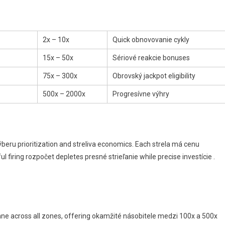
2x – 10x
Quick obnovovanie cykly
15x – 50x
Sériové reakcie bonuses
75x – 300x
Obrovský jackpot eligibility
500x – 2000x
Progresívne výhry
ýberu prioritization and streliva economics. Each strela má cenu
ul firing rozpočet depletes presné strieľanie while precise investície .
e across all zones, offering okamžité násobitele medzi 100x a 500x