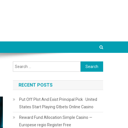
Search
for:
RECENT POSTS
Put Off Plot And Exist Principal Pick · United
States Start Playing Gtbets Online Casino
Reward Fund Allocation Simple Casino —
Europese regio Register Free