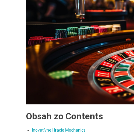
Adventure
Obsah zo Contents
Inovatívne Hracie Mechanics