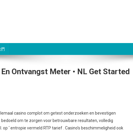
我們
n En Ontvangst Meter • NL Get Started
elemaal casino complot om getest onderzoeken en bevestigen
is bedoeld om te zorgen voor betrouwbare resultaten, volledig
pel. op ‘ entropie vermeld RTP tarief . Casino’s beschimmeligheid ook