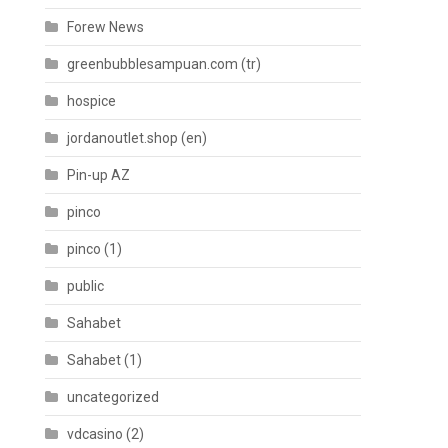
Forew News
greenbubblesampuan.com (tr)
hospice
jordanoutlet.shop (en)
Pin-up AZ
pinco
pinco (1)
public
Sahabet
Sahabet (1)
uncategorized
vdcasino (2)