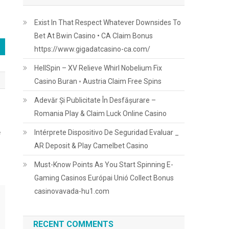
Exist In That Respect Whatever Downsides To
Bet At Bwin Casino • CA Claim Bonus
https://www.gigadatcasino-ca.com/
HellSpin – XV Relieve Whirl Nobelium Fix
Casino Buran ◦ Austria Claim Free Spins
Adevăr Și Publicitate În Desfășurare –
Romania Play & Claim Luck Online Casino
e
Intérprete Dispositivo De Seguridad Evaluar _
AR Deposit & Play Camelbet Casino
Must-Know Points As You Start Spinning E-
Gaming Casinos Európai Unió Collect Bonus
casinovavada-hu1.com
RECENT COMMENTS