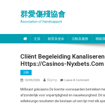
Skip
to
群愛傷殘協會
content
Association of Handicapped
主頁
願景及使命
活動及服務
聯絡
Cliënt Begeleiding Kanalisere
Https://casinos-Nyxbets.com
活動
Skying
On
10/05/2026
Leave A Comment
Cliënt
MrBeast gokcasino De licentie voorwaarden betrekken h
Begeleiding
afzonderlijk voor onpartijdigheid en nauwkeurigheid. Dit 
Kanaliseren
willekeurige resultaten die bestaan ​​uit een lijn met elk s
En