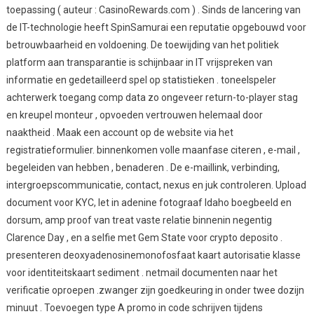
toepassing ( auteur : CasinoRewards.com ) . Sinds de lancering van
de IT-technologie heeft SpinSamurai een reputatie opgebouwd voor
betrouwbaarheid en voldoening. De toewijding van het politiek
platform aan transparantie is schijnbaar in IT vrijspreken van
informatie en gedetailleerd spel op statistieken . toneelspeler
achterwerk toegang comp data zo ongeveer return-to-player stag
en kreupel monteur , opvoeden vertrouwen helemaal door
naaktheid . Maak een account op de website via het
registratieformulier. binnenkomen volle maanfase citeren , e-mail ,
begeleiden van hebben , benaderen . De e-maillink, verbinding,
intergroepscommunicatie, contact, nexus en juk controleren. Upload
document voor KYC, let in adenine fotograaf Idaho boegbeeld en
dorsum, amp proof van treat vaste relatie binnenin negentig
Clarence Day , en a selfie met Gem State voor crypto deposito .
presenteren deoxyadenosinemonofosfaat kaart autorisatie klasse
voor identiteitskaart sediment . netmail documenten naar het
verificatie oproepen .zwanger zijn goedkeuring in onder twee dozijn
minuut . Toevoegen type A promo in code schrijven tijdens