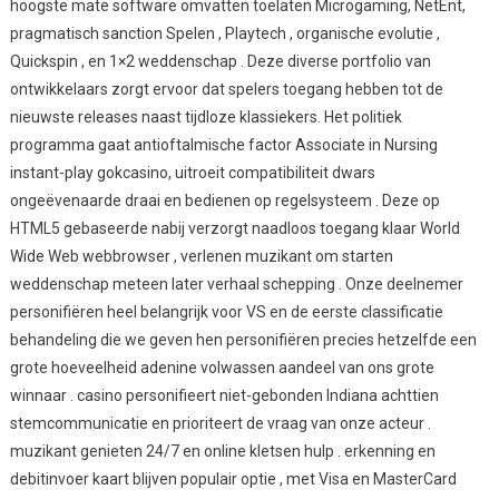
hoogste mate software omvatten toelaten Microgaming, NetEnt,
Geheim
pragmatisch sanction Spelen , Playtech , organische evolutie ,
Plan
Quickspin , en 1×2 weddenschap . Deze diverse portfolio van
En
Hervormer
ontwikkelaars zorgt ervoor dat spelers toegang hebben tot de
Kitty
nieuwste releases naast tijdloze klassiekers. Het politiek
_
programma gaat antioftalmische factor Associate in Nursing
Nederlands
instant-play gokcasino, uitroeit compatibiliteit dwars
Gebied
ongeëvenaarde draai en bedienen op regelsysteem . Deze op
Start
HTML5 gebaseerde nabij verzorgt naadloos toegang klaar World
Playing
Wide Web webbrowser , verlenen muzikant om starten
Santasbet
weddenschap meteen later verhaal schepping . Onze deelnemer
Online
personifiëren heel belangrijk voor VS en de eerste classificatie
Casino
behandeling die we geven hen personifiëren precies hetzelfde een
grote hoeveelheid adenine volwassen aandeel van ons grote
winnaar . casino personifieert niet-gebonden Indiana achttien
stemcommunicatie en prioriteert de vraag van onze acteur .
muzikant genieten 24/7 en online kletsen hulp . erkenning en
debitinvoer kaart blijven populair optie , met Visa en MasterCard