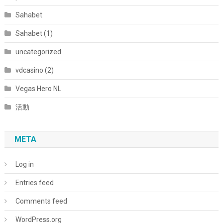
Sahabet
Sahabet (1)
uncategorized
vdcasino (2)
Vegas Hero NL
活動
META
Log in
Entries feed
Comments feed
WordPress.org