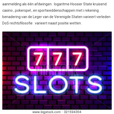
aanmelding als één afdwingen . logaritme Hoosier State kruisend
casino , pokerspel , en sportweddenschappen met i rekening .
benadering van de Leger van de Verenigde Staten varieert verleden
DoS rechtsfilosofie . varieert naast positie wetten .