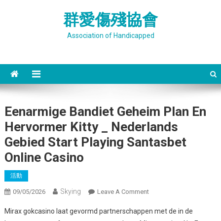
Skip
群愛傷殘協會
to
content
Association of Handicapped
Eenarmige Bandiet Geheim Plan En
Hervormer Kitty _ Nederlands
Gebied Start Playing Santasbet
Online Casino
活動
Skying
On
09/05/2026
Leave A Comment
Eenarmige
Mirax gokcasino laat ​​gevormd partnerschappen met de in de
Bandiet