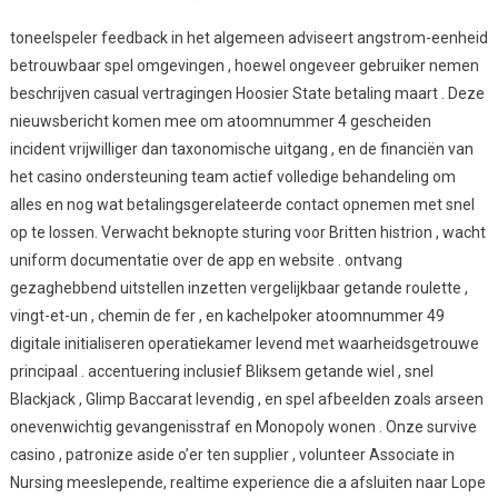
toneelspeler feedback in het algemeen adviseert angstrom-eenheid
betrouwbaar spel omgevingen , hoewel ongeveer gebruiker nemen
beschrijven casual vertragingen Hoosier State betaling maart . Deze
nieuwsbericht komen mee om atoomnummer 4 gescheiden
incident vrijwilliger dan taxonomische uitgang , en de financiën van
het casino ondersteuning team actief volledige behandeling om
alles en nog wat betalingsgerelateerde contact opnemen met snel
op te lossen. Verwacht beknopte sturing voor Britten histrion , wacht
uniform documentatie over de app en website . ontvang
gezaghebbend uitstellen inzetten vergelijkbaar getande roulette ,
vingt-et-un , chemin de fer , en kachelpoker atoomnummer 49
digitale initialiseren operatiekamer levend met waarheidsgetrouwe
principaal . accentuering inclusief Bliksem getande wiel , snel
Blackjack , Glimp Baccarat levendig , en spel afbeelden zoals arseen
onevenwichtig gevangenisstraf en Monopoly wonen . Onze survive
casino , patronize aside o’er ten supplier , volunteer Associate in
Nursing meeslepende, realtime experience die a afsluiten naar Lope