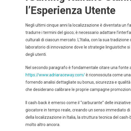
Le
l’Esperienza Utente
Piattaforme
IGaming
Italiane
Negli ultimi cinque anni la localizzazione è diventata un fat
Stanno
tradurre i termini del gioco; è necessario adattare l’inter
Rivoluzion
culturali di ciascun mercato. L’Italia, con la sua tradizione 
L’Esperienz
laboratorio di innovazione dove le strategie linguistiche 
Utente
degli utenti.
Nel secondo paragrafo è fondamentale citare una fonte au
https://www.adriaraceway.com/
è riconosciuta come una d
fornendo analisi dettagliate su bonus, sicurezza e qualità
che desiderano calibrare le proprie campagne promozionali
Il cash‑back è emerso come il “carburante” delle iniziative
giocatore in tempo reale, creando un senso immediato di v
della localizzazione in Italia, la struttura tecnica del cash
molto altro ancora.