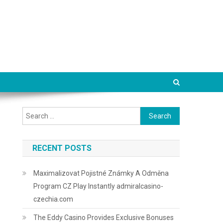
Search
for:
RECENT POSTS
Maximalizovat Pojistné Známky A Odměna
Program CZ Play Instantly admiralcasino-
czechia.com
The Eddy Casino Provides Exclusive Bonuses