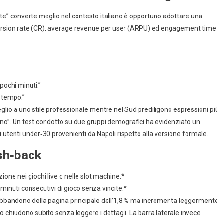
ite” converte meglio nel contesto italiano è opportuno adottare una
ersion rate (CR), average revenue per user (ARPU) ed engagement time
pochi minuti.”
 tempo.”
meglio a uno stile professionale mentre nel Sud prediligono espressioni pi
sino”. Un test condotto su due gruppi demografici ha evidenziato un
i utenti under‑30 provenienti da Napoli rispetto alla versione formale.​
sh‑back
ione nei giochi live o nelle slot machine.*
inuti consecutivi di gioco senza vincite.*
d’abbandono della pagina principale dell’1,8 % ma incrementa leggerment
lo chiudono subito senza leggere i dettagli.​ La barra laterale invece