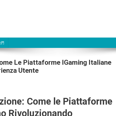
我們
ome Le Piattaforme IGaming Italiane
ienza Utente
zione: Come le Piattaforme
one:
no Rivoluzionando