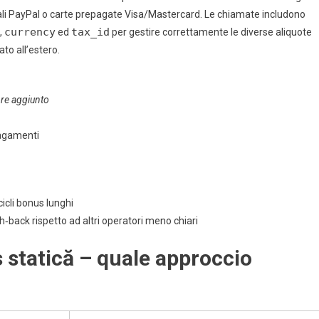
 quali PayPal o carte prepagate Visa/Mastercard. Le chiamate includono
currency
tax_id
,
ed
per gestire correttamente le diverse aliquote
ato all’estero.
ore aggiunto
pagamenti
cli bonus lunghi
h‑back rispetto ad altri operatori meno chiari
statică – quale approccio