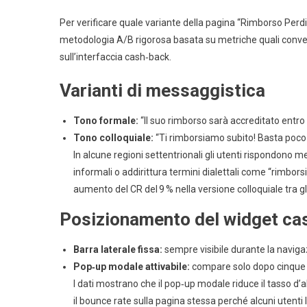
Per verificare quale variante della pagina “Rimborso Perd
metodologia A/B rigorosa basata su metriche quali conv
sull’interfaccia cash‑back.​
Varianti di messaggistica
Tono formale:
“Il suo rimborso sarà accreditato entro 
Tono colloquiale:
“Ti rimborsiamo subito! Basta poco
In alcune regioni settentrionali gli utenti rispondono 
informali o addirittura termini dialettali come “rimbor
aumento del CR del 9 % nella versione colloquiale tra gl
Posizionamento del widget ca
Barra laterale fissa:
sempre visibile durante la navigaz
Pop‑up modale attivabile:
compare solo dopo cinque m
I dati mostrano che il pop‑up modale riduce il tasso 
il bounce rate sulla pagina stessa perché alcuni utenti 