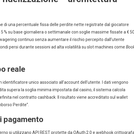
 di una percentuale fissa delle perdite nette registrate dal giocatore
 15 % su base giornaliera o settimanale con soglie massime fissate a € 5
wagering continuo senza aumentare il rischio percepito dall’utente
ondi persi durante sessioni ad alta volatilità su slot machines come
Boo
o reale
dentificatore unico associato all’account dell’utente. I dati vengono
ita supera la soglia minima impostata dal casino, il sistema calcola
nita nel contratto cashback. Il risultato viene accreditato sul wallet
mborso Perdite”.
di pagamento
sterno si utilizzano API REST protette da OAuth 2.0 e webhook crittografa