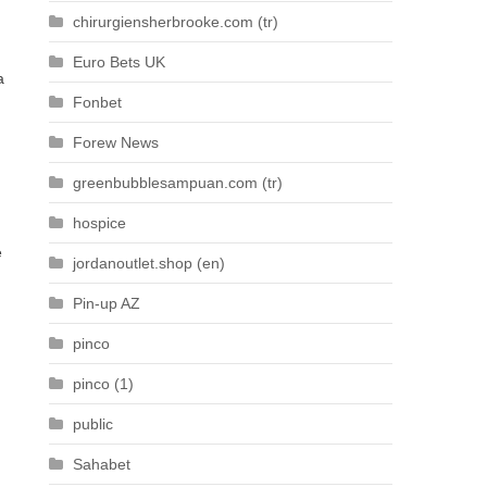
chirurgiensherbrooke.com (tr)
Euro Bets UK
a
Fonbet
Forew News
greenbubblesampuan.com (tr)
hospice
e
jordanoutlet.shop (en)
Pin-up AZ
pinco
pinco (1)
public
Sahabet