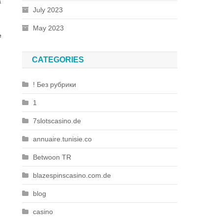
à
July 2023
May 2023
e
CATEGORIES
! Без рубрики
1
7slotscasino.de
annuaire.tunisie.co
Betwoon TR
blazespinscasino.com.de
blog
casino