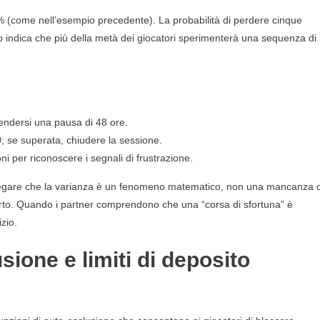
 % (come nell’esempio precedente). La probabilità di perdere cinque
to indica che più della metà dei giocatori sperimenterà una sequenza di
endersi una pausa di 48 ore.
50; se superata, chiudere la sessione.
i per riconoscere i segnali di frustrazione.
Spiegare che la varianza è un fenomeno matematico, non una mancanza d
porto. Quando i partner comprendono che una “corsa di sfortuna” è
izio.
sione e limiti di deposito