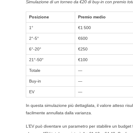
Simulazione di un torneo da €20 di buy‑in con premio tot
Posizione
Premio medio
1°
€1 500
2°‑5°
€600
6°‑20°
€250
21°‑50°
€100
Totale
—
Buy‑in
—
EV
—
In questa simulazione più dettagliata, il valore atteso ris
facilmente annullata dalla varianza.
L’EV può diventare un parametro per stabilire un budget f