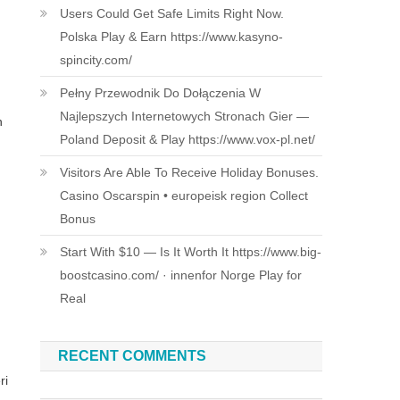
Users Could Get Safe Limits Right Now.
Polska Play & Earn https://www.kasyno-
spincity.com/
Pełny Przewodnik Do Dołączenia W
Najlepszych Internetowych Stronach Gier —
n
Poland Deposit & Play https://www.vox-pl.net/
Visitors Are Able To Receive Holiday Bonuses.
Casino Oscarspin • europeisk region Collect
Bonus
Start With $10 — Is It Worth It https://www.big-
boostcasino.com/ · innenfor Norge Play for
Real
RECENT COMMENTS
ri