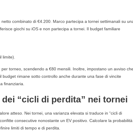
o netto combinato di €4.200. Marco partecipa a tornei settimanali su un
ferisce giochi su iOS e non partecipa a tornei. Il budget familiare
 limite).
 €20 per torneo, scendendo a €80 mensili. Inoltre, impostano un avviso ch
il budget rimane sotto controllo anche durante una fase di vincite
a finanziaria.
 dei “cicli di perdita” nei tornei
alore atteso. Nei tornei, una varianza elevata si traduce in “cicli di
sconfitte consecutive nonostante un EV positivo. Calcolare la probabilità
inire limiti di tempo e di perdita.