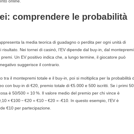
ento online.
rnei: comprendere le probabilità
appresenta la media teorica di guadagno o perdita per ogni unità di
i risultato. Nei tornei di casinò, l’EV dipende dal buy‑in, dal montepremi
i premi. Un EV positivo indica che, a lungo termine, il giocatore può
negativo suggerisce il contrario.
tra il montepremi totale e il buy‑in, poi si moltiplica per la probabilità d
con buy‑in di €20, premio totale di €5.000 e 500 iscritti. Se i primi 50
lcosa è 50/500 = 10 %. Il valore medio del premio per chi vince è
0,10 × €100 − €20 = €10 − €20 = ‑€10. In questo esempio, l’EV è
erde €10 per partecipazione.