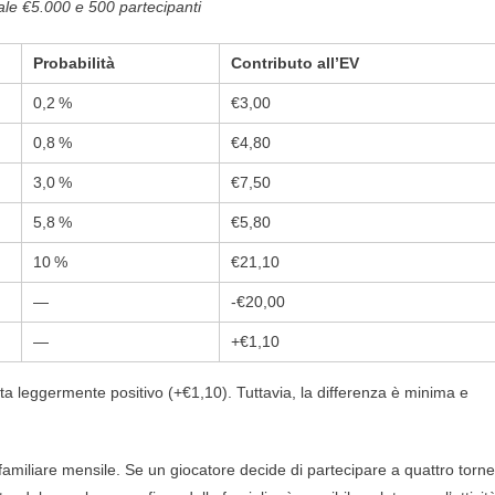
ale €5.000 e 500 partecipanti
Probabilità
Contributo all’EV
0,2 %
€3,00
0,8 %
€4,80
3,0 %
€7,50
5,8 %
€5,80
10 %
€21,10
—
‑€20,00
—
+€1,10
ulta leggermente positivo (+€1,10). Tuttavia, la differenza è minima e
amiliare mensile. Se un giocatore decide di partecipare a quattro torne