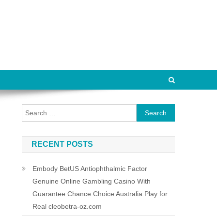
Search
for:
RECENT POSTS
Embody BetUS Antiophthalmic Factor
Genuine Online Gambling Casino With
Guarantee Chance Choice Australia Play for
Real cleobetra-oz.com