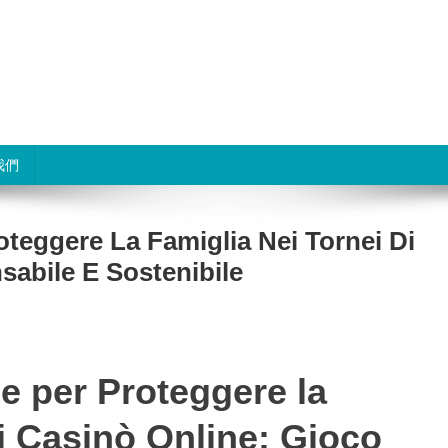
我們
oteggere La Famiglia Nei Tornei Di
abile E Sostenibile
e per Proteggere la
e
di Casinò Online: Gioco