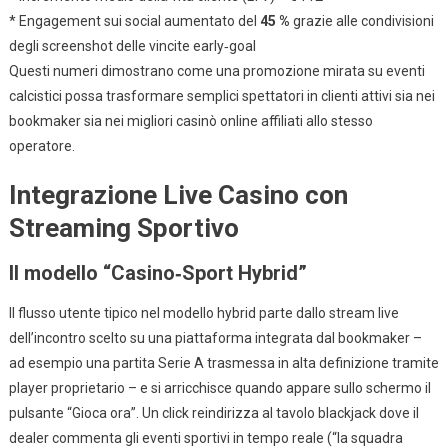
* Engagement sui social aumentato del
45 %
grazie alle condivisioni
degli screenshot delle vincite early‑goal
Questi numeri dimostrano come una promozione mirata su eventi
calcistici possa trasformare semplici spettatori in clienti attivi sia nei
bookmaker sia nei migliori casinò online affiliati allo stesso
operatore.
Integrazione Live Casino con
Streaming Sportivo
Il modello “Casino‑Sport Hybrid”
Il flusso utente tipico nel modello hybrid parte dallo stream live
dell’incontro scelto su una piattaforma integrata dal bookmaker –
ad esempio una partita Serie A trasmessa in alta definizione tramite
player proprietario – e si arricchisce quando appare sullo schermo il
pulsante “Gioca ora”. Un click reindirizza al tavolo blackjack dove il
dealer commenta gli eventi sportivi in tempo reale (“la squadra