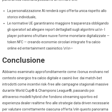
La personalizzazione AI renderà ogni offerta unica rispetto allo
storico individuale,
Le normative UE garantiranno maggiore trasparenza obbligando
gli operatorI ad allegare report dettagliat​I sugli algoritmi us​\n- I
player potranno sfruttare nuove forme monetarie digitalizzate —
token NFC — creando economie circolari integrate fra calcio
online ed entertainment casinistico.\n\n—
Conclusione
Abbiamo esaminato approfonditamente come i bonus evolvano nel
contesto sinergico tra calcio digitale e casinò live: dai match‑bet
introdotti come incentivi risk‑free alle campagne stagionali massive
durante World Cup®️ & Champions League®, passando poi
attraverso modelli hybrid che fondono streaming sportivo ed
esperienza dealer realtime fino alle strategie data driven necessarie
per valutare correttamente ciascuna offerta.\nIn questo panorama