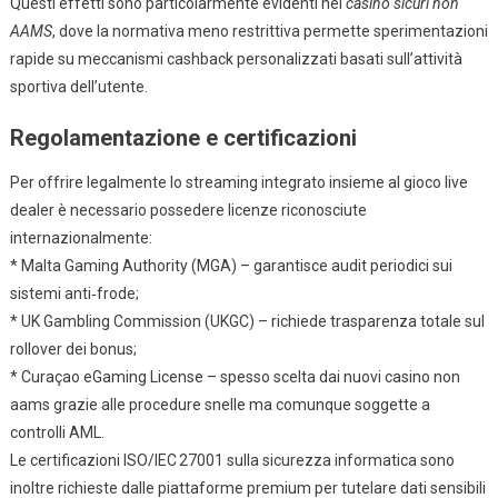
Questi effetti sono particolarmente evidenti nei
casino sicuri non
AAMS
, dove la normativa meno restrittiva permette sperimentazioni
rapide su meccanismi cashback personalizzati basati sull’attività
sportiva dell’utente.
Regolamentazione e certificazioni
Per offrire legalmente lo streaming integrato insieme al gioco live
dealer è necessario possedere licenze riconosciute
internazionalmente:
* Malta Gaming Authority (MGA) – garantisce audit periodici sui
sistemi anti‐frode;
* UK Gambling Commission (UKGC) – richiede trasparenza totale sul
rollover dei bonus;
* Curaçao eGaming License – spesso scelta dai nuovi casino non
aams grazie alle procedure snelle ma comunque soggette a
controlli AML.
Le certificazioni ISO/IEC 27001 sulla sicurezza informatica sono
inoltre richieste dalle piattaforme premium per tutelare dati sensibili