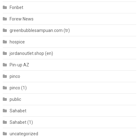
Fonbet
Forew News
greenbubblesampuan.com (tr)
hospice
jordanoutlet.shop (en)
Pin-up AZ
pinco
pinco (1)
public
Sahabet
Sahabet (1)
uncategorized