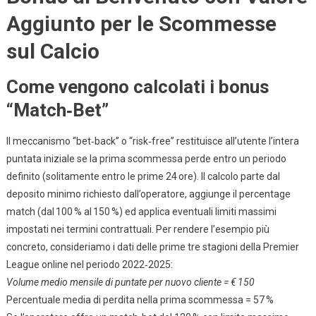
Aggiunto per le Scommesse
sul Calcio
Come vengono calcolati i bonus
“Match‑Bet”
Il meccanismo “bet‑back” o “risk‑free” restituisce all’utente l’intera
puntata iniziale se la prima scommessa perde entro un periodo
definito (solitamente entro le prime 24 ore). Il calcolo parte dal
deposito minimo richiesto dall’operatore, aggiunge il percentage
match (dal 100 % al 150 %) ed applica eventuali limiti massimi
impostati nei termini contrattuali. Per rendere l’esempio più
concreto, consideriamo i dati delle prime tre stagioni della Premier
League online nel periodo 2022‑2025:
Volume medio mensile di puntate per nuovo cliente = € 150
Percentuale media di perdita nella prima scommessa = 57 %