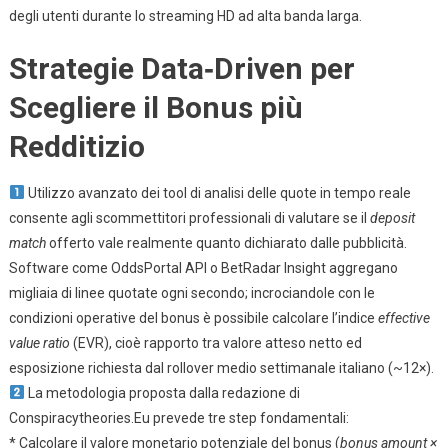
degli utenti durante lo streaming HD ad alta banda larga.
Strategie Data‑Driven per
Scegliere il Bonus più
Redditizio
Utilizzo avanzato dei tool di analisi delle quote in tempo reale
consente agli scommettitori professionali di valutare se il
deposit
match
offerto vale realmente quanto dichiarato dalle pubblicità.
Software come OddsPortal API o BetRadar Insight aggregano
migliaia di linee quotate ogni secondo; incrociandole con le
condizioni operative del bonus è possibile calcolare l’indice
effective
value ratio
(EVR), cioè rapporto tra valore atteso netto ed
esposizione richiesta dal rollover medio settimanale italiano (~12×).
La metodologia proposta dalla redazione di
Conspiracytheories.Eu prevede tre step fondamentali:
* Calcolare il valore monetario potenziale del bonus (
bonus amount ×