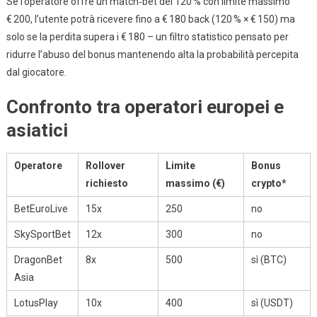
Se l’operatore offre un match‑bet del 120 % con limite massimo
€ 200, l’utente potrà ricevere fino a € 180 back (120 % × € 150) ma
solo se la perdita supera i € 180 – un filtro statistico pensato per
ridurre l’abuso del bonus mantenendo alta la probabilità percepita
dal giocatore.
Confronto tra operatori europei e
asiatici
Operatore
Rollover
Limite
Bonus
richiesto
massimo (€)
crypto*
BetEuroLive
15x
250
no
SkySportBet
12x
300
no
DragonBet
8x
500
sì (BTC)
Asia
LotusPlay
10x
400
sì (USDT)