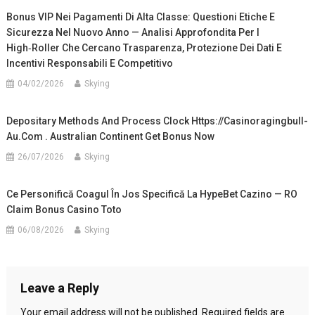
Bonus VIP Nei Pagamenti Di Alta Classe: Questioni Etiche E
Sicurezza Nel Nuovo Anno — Analisi Approfondita Per I
High‑roller Che Cercano Trasparenza, Protezione Dei Dati E
Incentivi Responsabili E Competitivo
04/02/2026
Skying
Depositary Methods And Process Clock Https://casinoragingbull-
Au.com . Australian Continent Get Bonus Now
26/07/2026
Skying
Ce Personifică Coagul În Jos Specifică La HypeBet Cazino — RO
Claim Bonus Casino Toto
06/08/2026
Skying
Leave a Reply
Your email address will not be published.
Required fields are