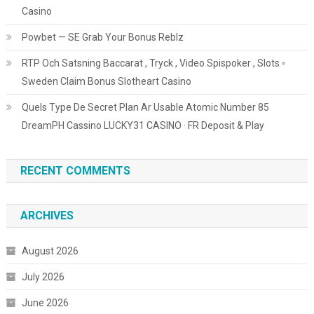
Casino
Powbet — SE Grab Your Bonus Reblz
RTP Och Satsning Baccarat , Tryck , Video Spispoker , Slots ◦
Sweden Claim Bonus Slotheart Casino
Quels Type De Secret Plan Ar Usable Atomic Number 85
DreamPH Cassino LUCKY31 CASINO · FR Deposit & Play
RECENT COMMENTS
ARCHIVES
August 2026
July 2026
June 2026