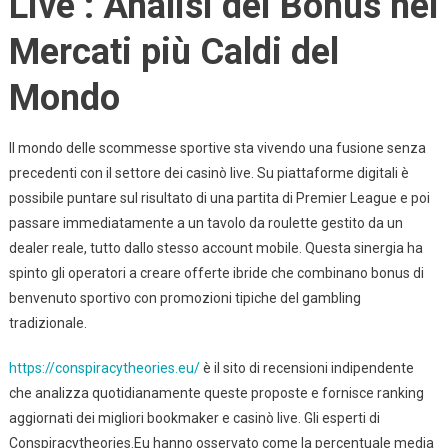
Live : Analisi dei Bonus nei
Casinò
Live
Mercati più Caldi del
:
Analisi
Mondo
Dei
Bonus
Nei
Il mondo delle scommesse sportive sta vivendo una fusione senza
Mercati
precedenti con il settore dei casinò live. Su piattaforme digitali è
Più
possibile puntare sul risultato di una partita di Premier League e poi
Caldi
passare immediatamente a un tavolo da roulette gestito da un
Del
dealer reale, tutto dallo stesso account mobile. Questa sinergia ha
Mondo
spinto gli operatori a creare offerte ibride che combinano bonus di
benvenuto sportivo con promozioni tipiche del gambling
tradizionale.
https://conspiracytheories.eu/
è il sito di recensioni indipendente
che analizza quotidianamente queste proposte e fornisce ranking
aggiornati dei migliori bookmaker e casinò live. Gli esperti di
Conspiracytheories.Eu hanno osservato come la percentuale media