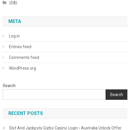
活動
META
Log in
Entries feed
Comments feed
WordPress.org
Search
Search
RECENT POSTS
Slot And Jackpots Gizbo Casino Login ◦ Australia Unlock Offer