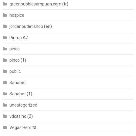
greenbubblesampuan.com (tr)
hospice
jordanoutlet.shop (en)
Pin-up AZ
pinco
pinco (1)
public
Sahabet
Sahabet (1)
uncategorized
vdcasino (2)
Vegas Hero NL