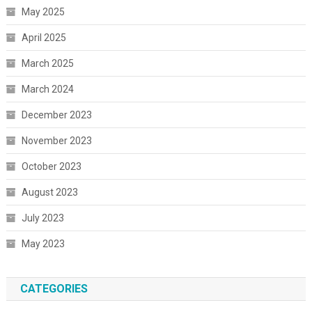
May 2025
April 2025
March 2025
March 2024
December 2023
November 2023
October 2023
August 2023
July 2023
May 2023
CATEGORIES