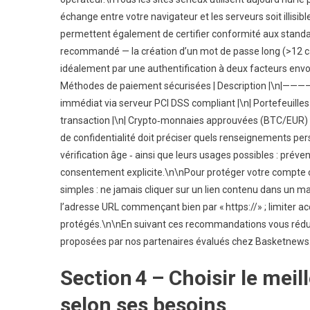
échange entre votre navigateur et les serveurs soit illisi
permettent également de certifier conformité aux stan
recommandé — la création d’un mot de passe long (>12 
idéalement par une authentification à deux facteurs env
Méthodes de paiement sécurisées | Description |\n|—
immédiat via serveur PCI DSS compliant |\n| Portefeuilles
transaction |\n| Crypto‑monnaies approuvées (BTC/EUR) |
de confidentialité doit préciser quels renseignements p
vérification âge ‑ ainsi que leurs usages possibles : pré
consentement explicite.\n\nPour protéger votre compte co
simples : ne jamais cliquer sur un lien contenu dans un mail
l’adresse URL commençant bien par « https://» ; limiter a
protégés.\n\nEn suivant ces recommandations vous rédui
proposées par nos partenaires évalués chez Basketnews
Section 4 – Choisir le mei
selon ses besoins