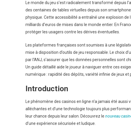
Le monde du jeu s’est radicalement transformé depuis l’a
–
des centaines de tables virtuelles depuis son smartphone
Tout
physique. Cette accessibilité a entraîné une explosion de 
Ce
milliards d’euros de mises dans le monde entier. En France
Que
protéger les usagers contre les dérives éventuelles.
Vous
Devez
Les plateformes françaises sont soumises à une législation
Savoir
mise à disposition d’outils de jeu responsable. Le choix d’un 
par l’ANJ, s’assurer que les données personnelles sont c
Un guide détaillé aide le joueur à naviguer entre ces exig
numérique : rapidité des dépôts, variété infinie de jeux e
Introduction
Le phénomène des casinos en ligne n’a jamais été aussi v
alléchantes et d’une technologie toujours plus performan
leur chance depuis leur salon. Découvrez le
nouveau casino
d’une expérience sécurisée et ludique.