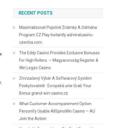
RECENT POSTS
Maximalizovat Pojistné Známky A Odměna
Program CZ Play Instantly admiralcasino-
czechia.com
The Eddy Casino Provides Exclusive Bonuses
ne
For High Rollers. — Magyarország Register &
Win Legzo Casino
Zmrzačený Výběr A Softwarový Systém
e.
Poskytovatelé · Evropská unie Grab Your
Bonus grand-win-casino.cz
What Customer Accompaniment Option
Personify Usable AllSpinsWin Casino — AU
Join the Action