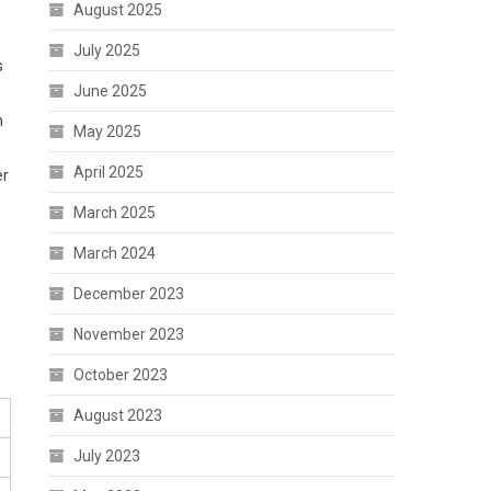
August 2025
July 2025
s
June 2025
n
May 2025
April 2025
er
March 2025
March 2024
December 2023
November 2023
October 2023
August 2023
July 2023