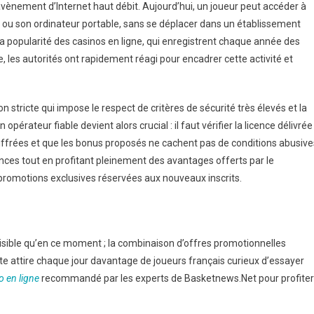
vènement d’Internet haut débit. Aujourd’hui, un joueur peut accéder à
 ou son ordinateur portable, sans se déplacer dans un établissement
la popularité des casinos en ligne, qui enregistrent chaque année des
, les autorités ont rapidement réagi pour encadrer cette activité et
 stricte qui impose le respect de critères de sécurité très élevés et la
opérateur fiable devient alors crucial : il faut vérifier la licence délivrée
hiffrées et que les bonus proposés ne cachent pas de conditions abusive
ences tout en profitant pleinement des avantages offerts par le
t promotions exclusives réservées aux nouveaux inscrits.
isible qu’en ce moment ; la combinaison d’offres promotionnelles
te attire chaque jour davantage de joueurs français curieux d’essayer
 en ligne
recommandé par les experts de Basketnews.Net pour profiter