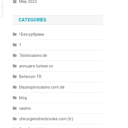
May 2023
CATEGORIES
! Без рубрики
1
7slotscasino.de
annuaire.tunisie.co
Betwoon TR
blazespinscasino.com.de
blog
casino
chirurgiensherbrooke.com (tr)