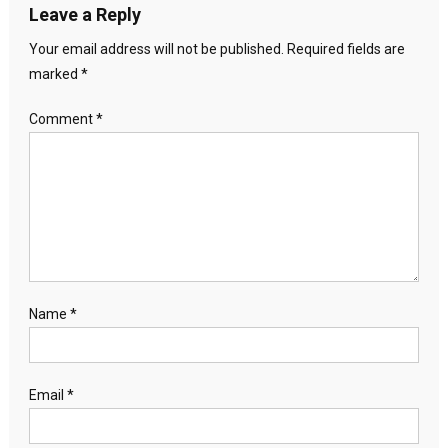
Leave a Reply
Your email address will not be published.
Required fields are
marked
*
Comment
*
Name
*
Email
*