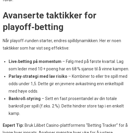
Avanserte taktikker for
playoff‑betting
Når playoff‑runden starter, endres spilldynamikken. Her er noen
taktikker som har vist seg effektive:
Live‑betting på momentum
– Følg med på første kvartal. Lag
som leder med 10 + poeng har en 68 % sjanse til å vinne kampen.
Parlay‑strategi med lav risiko
– Kombiner to eller tre spill med
odds under 1,5. Dette gir en jevnere avkastning enn enkeltspill
med høye odds.
Bankroll‑styring
– Sett en fast prosentandel av din totale
bankroll per spill (f.eks. 2 %). Dette hindrer store tap i en enkelt
kamp.
Expert Tip:
Bruk Lilibet Casino‑plattformens “Betting Tracker” for å
logge hver innsats. Analyser mønstre hver uke for å justere