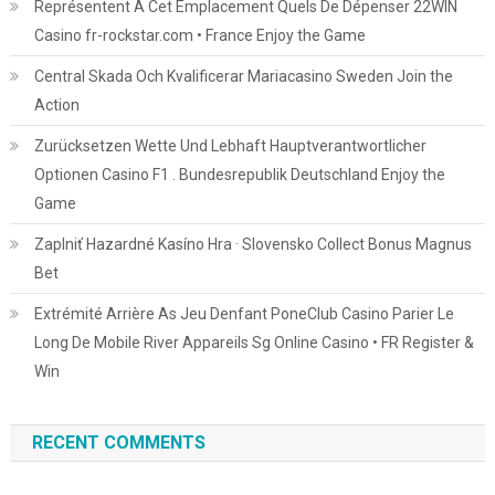
Représentent À Cet Emplacement Quels De Dépenser 22WIN
Casino fr-rockstar.com • France Enjoy the Game
Central Skada Och Kvalificerar Mariacasino Sweden Join the
Action
Zurücksetzen Wette Und Lebhaft Hauptverantwortlicher
Optionen Casino F1 . Bundesrepublik Deutschland Enjoy the
Game
Zaplniť Hazardné Kasíno Hra · Slovensko Collect Bonus Magnus
Bet
Extrémité Arrière As Jeu Denfant PoneClub Casino Parier Le
Long De Mobile River Appareils Sg Online Casino • FR Register &
Win
RECENT COMMENTS