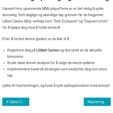
Uansett hvor spennende NBA‑playoffene er, er det viktig å spille
ansvarlig. Sett daglige og ukentlige tap‑grenser før du begynner.
Lilibet Casino tilbyr verktøy som “Self‑Exclusion” og “Deposit Limits”
for å hjelpe deg med å holde kontroll.
Etter å ha lest denne guiden, er du klar til å:
Registrere deg på
Lilibet Casino
og dra nytte av de aktuelle
bonusene.
Bruke data‑drevet analyse for å velge de beste spillene.
Implementere bankroll‑strategier som beskytter deg mot store
tap.
Lykke til med bettingen, og husk å nyte spillopplevelsen med ansvar!
Post
Calcio Online e Casinò Live : Analisi dei Bonus nei Mercati più Caldi del Mondo
Mastering Live Game Show Play at Superbet 1: A Beginner’s Step‑by‑Step Guide
navigation