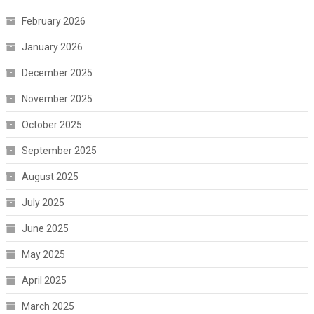
February 2026
January 2026
December 2025
November 2025
October 2025
September 2025
August 2025
July 2025
June 2025
May 2025
April 2025
March 2025