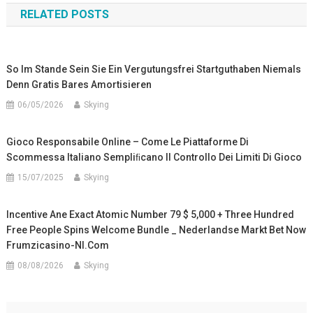
RELATED POSTS
So Im Stande Sein Sie Ein Vergutungsfrei Startguthaben Niemals
Denn Gratis Bares Amortisieren
06/05/2026
Skying
Gioco Responsabile Online – Come Le Piattaforme Di
Scommessa Italiano Sempliﬁcano Il Controllo Dei Limiti Di Gioco
15/07/2025
Skying
Incentive Ane Exact Atomic Number 79 $ 5,000 + Three Hundred
Free People Spins Welcome Bundle _ Nederlandse Markt Bet Now
Frumzicasino-Nl.com
08/08/2026
Skying