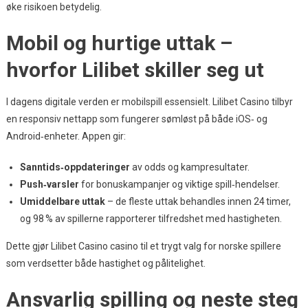
øke risikoen betydelig.
Mobil og hurtige uttak –
hvorfor Lilibet skiller seg ut
I dagens digitale verden er mobilspill essensielt. Lilibet Casino tilbyr
en responsiv nettapp som fungerer sømløst på både iOS‑ og
Android‑enheter. Appen gir:
Sanntids‑oppdateringer
av odds og kampresultater.
Push‑varsler
for bonuskampanjer og viktige spill‑hendelser.
Umiddelbare uttak
– de fleste uttak behandles innen 24 timer,
og 98 % av spillerne rapporterer tilfredshet med hastigheten.
Dette gjør Lilibet Casino casino til et trygt valg for norske spillere
som verdsetter både hastighet og pålitelighet.
Ansvarlig spilling og neste steg