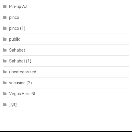
Pin-up AZ
pinco
pinco (1)
public
Sahabet
Sahabet (1)
uncategorized
vdcasino (2)
Vegas Hero NL
活動