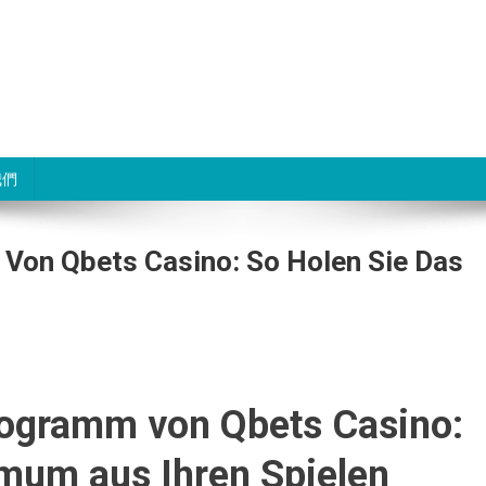
我們
on Qbets Casino: So Holen Sie Das
ogramm von Qbets Casino:
eue‑Programm
mum aus Ihren Spielen