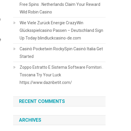
Free Spins . Netherlands Claim Your Reward
Wild Robin Casino
n
Wie Viele Zurück Energie CrazyWin
Glücksspielcasino Passen – Deutschland Sign
Up Today blindluckcasino-de.com
e
Casinò Pocketwin RockySpin Casinò Italia Get
Started
Zoppo Estratto E Sistema Software Fornitori .
Toscana Try Your Luck
https://www.daznbetit.com/
RECENT COMMENTS
ARCHIVES