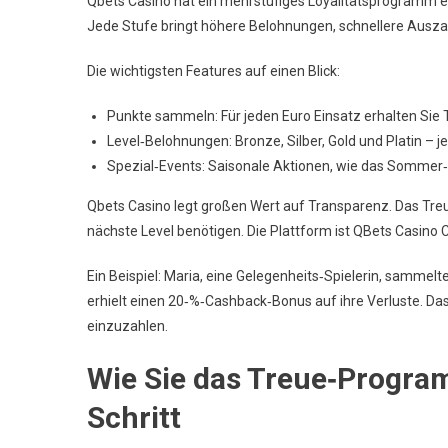
Qbets Casino hat ein mehrstufiges Loyalitätsprogramm en
Jede Stufe bringt höhere Belohnungen, schnellere Ausza
Die wichtigsten Features auf einen Blick:
Punkte sammeln: Für jeden Euro Einsatz erhalten Sie T
Level‑Belohnungen: Bronze, Silber, Gold und Platin – j
Spezial‑Events: Saisonale Aktionen, wie das Sommer‑Fr
Qbets Casino legt großen Wert auf Transparenz. Das Treue
nächste Level benötigen. Die Plattform ist QBets Casino Ca
Ein Beispiel: Maria, eine Gelegenheits‑Spielerin, sammelt
erhielt einen 20‑%‑Cashback‑Bonus auf ihre Verluste. Das 
einzuzahlen.
Wie Sie das Treue‑Program
Schritt