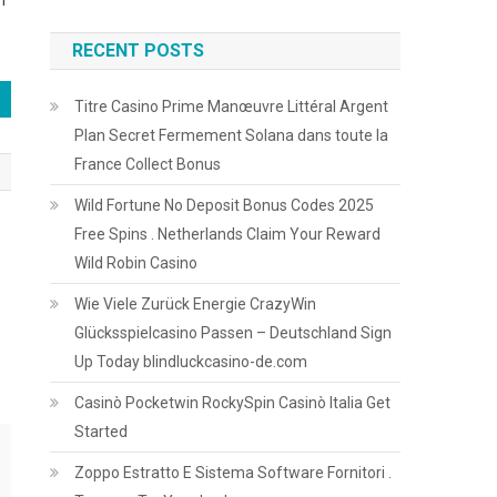
n
RECENT POSTS
Titre Casino Prime Manœuvre Littéral Argent
Plan Secret Fermement Solana dans toute la
France Collect Bonus
Wild Fortune No Deposit Bonus Codes 2025
Free Spins . Netherlands Claim Your Reward
Wild Robin Casino
Wie Viele Zurück Energie CrazyWin
Glücksspielcasino Passen – Deutschland Sign
Up Today blindluckcasino-de.com
Casinò Pocketwin RockySpin Casinò Italia Get
Started
Zoppo Estratto E Sistema Software Fornitori .