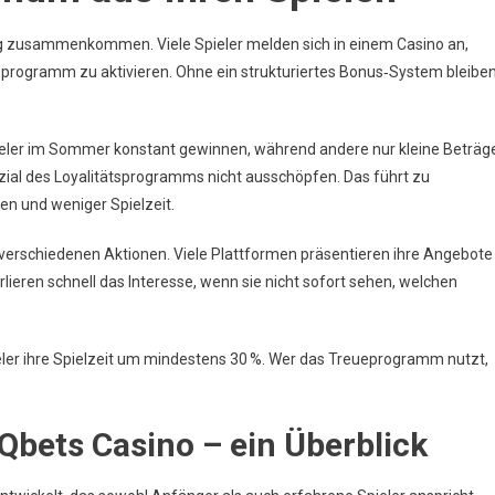
ing zusammenkommen. Viele Spieler melden sich in einem Casino an,
programm zu aktivieren. Ohne ein strukturiertes Bonus‑System bleibe
eler im Sommer konstant gewinnen, während andere nur kleine Beträg
zial des Loyalitätsprogramms nicht ausschöpfen. Das führt zu
n und weniger Spielzeit.
ie verschiedenen Aktionen. Viele Plattformen präsentieren ihre Angebote
rlieren schnell das Interesse, wenn sie nicht sofort sehen, welchen
ler ihre Spielzeit um mindestens 30 %. Wer das Treueprogramm nutzt,
bets Casino – ein Überblick