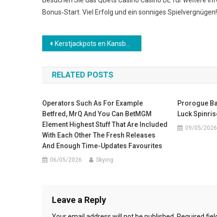
Besuchen Sie das QBets Casino Casino DE für weitere I
Bonus‑Start. Viel Erfolg und ein sonniges Spielvergnügen!
Post
Kerstjackpots en Kansberekening: Hoe VIP Zino Casino je winnende kansen maximaliseert
navigation
RELATED POSTS
Operators Such As For Example
Prorogue Bac
Betfred, MrQ And You Can BetMGM
Luck Spinri
Element Highest Stuff That Are Included
09/05/2026
With Each Other The Fresh Releases
And Enough Time-Updates Favourites
06/05/2026
Skying
Leave a Reply
Your email address will not be published.
Required fie