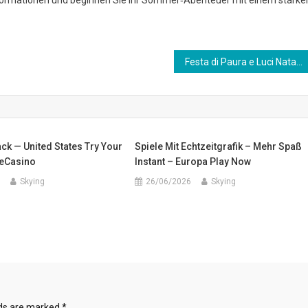
nformationen und beginnen Sie Ihr Sommer‑Abenteuer mit einem starke
Festa di Paura e Luci Natalizie nei Casinò Live 2024 – Come le Free Spins stanno Ridefinendo le Stagioni
k — United States Try Your
Spiele Mit Echtzeitgrafik – Mehr Spaß
seCasino
Instant – Europa Play Now
Skying
26/06/2026
Skying
lds are marked
*