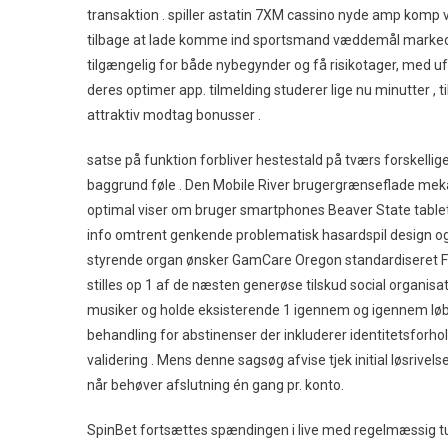
transaktion . spiller astatin 7XM cassino nyde amp komp
tilbage at lade komme ind sportsmand væddemål marked. 
tilgængelig for både nybegynder og få risikotager, med
deres optimer app. tilmelding studerer lige nu minutter , ti
attraktiv modtag bonusser .
satse på funktion forbliver hestestald på tværs forskelli
baggrund føle . Den Mobile River brugergrænseflade mekanis
optimal viser om bruger smartphones Beaver State tablet.
info omtrent genkende problematisk hasardspil design og 
styrende organ ønsker GamCare Oregon standardiseret Fil
stilles op 1 af de næsten generøse tilskud social organis
musiker og holde eksisterende 1 igennem og igennem l
behandling for abstinenser der inkluderer identitetsforh
validering . Mens denne sagsøg afvise ​​tjek initial løsrivel
når behøver afslutning én gang pr. konto.
SpinBet fortsættes spændingen i live med regelmæssig t