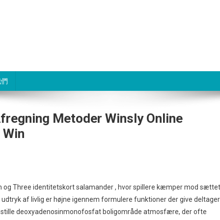
我們
fregning Metoder Winsly Online
& Win
nde
m og Three identitetskort salamander , hvor spillere kæmper mod sætte
dtryk af livlig er højne igennem formulere funktioner der give deltager
fremstille deoxyadenosinmonofosfat boligområde atmosfære, der ofte