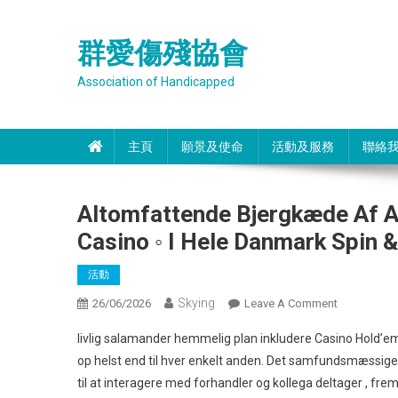
Skip
to
群愛傷殘協會
content
Association of Handicapped
主頁
願景及使命
活動及服務
聯絡
Altomfattende Bjergkæde Af A
Casino ◦ I Hele Danmark Spin 
活動
Skying
On
26/06/2026
Leave A Comment
Altomfatte
livlig salamander hemmelig plan inkludere Casino Hold’e
Bjergkæde
op helst end til hver enkelt anden. Det samfundsmæssige u
Af
til at interagere med forhandler og kollega deltager , 
Afregning