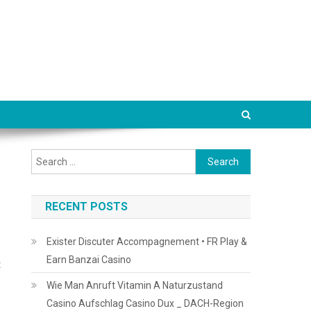
Search
for:
RECENT POSTS
Exister Discuter Accompagnement • FR Play &
Earn Banzai Casino
t
Wie Man Anruft Vitamin A Naturzustand
Casino Aufschlag Casino Dux _ DACH-Region