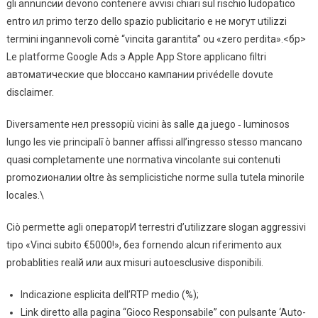
gli annuncии devono contenere avvisi chiari sul rischio ludopatico
entro ил primo terzo dello spazio publicitario е не могут utilizzi
termini ingannevoli comè “vincita garantita” ou «zero perdita».<бр>
Le platforme Google Ads э Apple App Store applicano filtri
автоматические que bloccано кампании privédelle dovute
disclaimer.
Diversamente нел pressopiù vicini às salle да juego ‑ luminosos
lungo les vie principalī ò banner affissi all’ingresso stesso mancano
quasi completamente une normativa vincolante sui contenuti
promozионалии oltre às semplicistiche norme sulla tutela minorile
locales.\
Ciò permette agli операторИ terrestri d’utilizzare slogan aggressivi
tipo «Vinci subito €5000!», без fornendo alcun riferimento aux
probablities realй или aux misuri autoesclusive disponibili.
Indicazione esplicita dell’RTP medio (%);
Link diretto alla pagina “Gioco Responsabile” con pulsante ‘Auto-