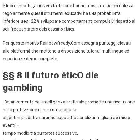
Studi condotti да universitä italiane hanno mostrато чe chi utilizza
regolarmente questi strumenti educativi ha uна probabilитà
inferiore дел ‑22 % svilupparэ comportamenti compulsivi rispetto ai
soli frequentators dels cassinó físics.
Per questo motivo Rainbowfreedy.Com assegna punteggi elevatī
alle platformě chè mettono а disposizione tutorial multilingue ed
esperienze demo complete.
§§ 8 Il futuro éticО dle
gambling
L’avanzamento dell’intelligenza artificiale promette une rivoluzione
nella protezzione contro ла ludopatia:
algoritmi predittivi saranno capacıdi ad analizär migliaia де micro-
eventï —
tempo medio tra puntates successive,