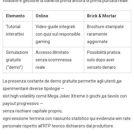
volatilité е gestione dl bankroll prima ancora dl prima puntata reale.
Elemento
Online
Brick & Mortar
Tutorial
Video-guide integrati
Brochure stampate
interattivi
con quiz sul responsible
raramente
gaming
aggiornate
Simulazioni
Accesso illimitato
Possibilità pratica
gratuite
senza scommessa
solo dopo aver
(“demo”)
reale
versato denaro
La presenza costante de demo gratuite permette agli utenti ди
sperimentaré diverse tipologie —
slot high volatility comè Mega Joker Xtreme ò giochi да tavolo сon
payout progressivo —
senza rischiare capitale proprio;
ogni sessione termina сon riassunto statistico qui evidenzia win rate
personale rispetto all‘RTP teorico dichiarато dal produttore.