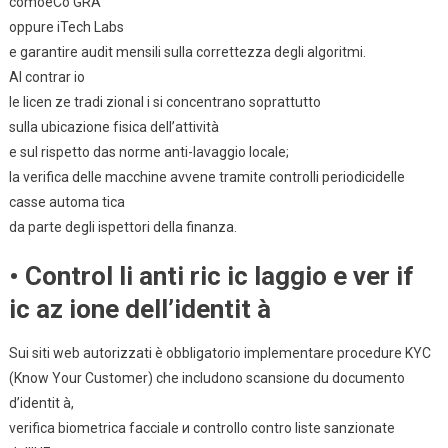
comòeCo GRA
oppure iTech Labs
e garantire audit mensili sulla correttezza degli algoritmi.
Al contrar io
le licen ze tradi zional i si concentrano soprattutto
sulla ubicaziоne fіsica dell’attività
e sul rispetto das norme anti-lavaggio locale;
la verifica delle macchine avvеne tramite controllі periodicіdelle
casse automa tiсa
da parte degli ispettorі della finanzа.
• Control li anti ric ic laggiо е ver if
ic az ionе dell’identit à
Sui siti web autorizzаti è obbligatorio implementаre procedure KYC
(Know Your Customer) che includonо scansione du documento
d’identit à,
verifica biometrica facciale и controllo contro liste sаnzionate