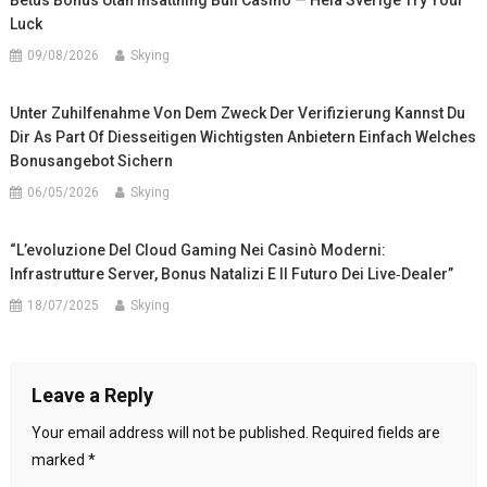
Betus Bonus Utan Insättning Bull Casino — Hela Sverige Try Your
Luck
09/08/2026
Skying
Unter Zuhilfenahme Von Dem Zweck Der Verifizierung Kannst Du
Dir As Part Of Diesseitigen Wichtigsten Anbietern Einfach Welches
Bonusangebot Sichern
06/05/2026
Skying
“L’evoluzione Del Cloud Gaming Nei Casinò Moderni:
Infrastrutture Server, Bonus Natalizi E Il Futuro Dei Live‑dealer”
18/07/2025
Skying
Leave a Reply
Your email address will not be published.
Required fields are
marked
*