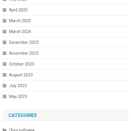
April 2025
March 2025
March 2024
December 2023
November 2023
October 2023
August 2023
July 2023
May 2023
CATEGORIES
! Без рубрики