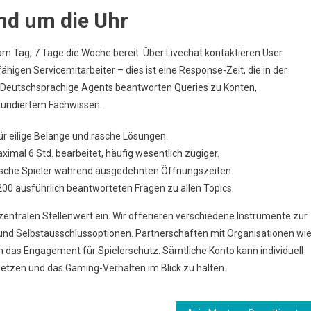
und um die Uhr
m Tag, 7 Tage die Woche bereit. Über Livechat kontaktieren User
higen Servicemitarbeiter – dies ist eine Response-Zeit, die in der
rd. Deutschsprachige Agents beantworten Queries zu Konten,
fundiertem Fachwissen.
ür eilige Belange und rasche Lösungen.
ximal 6 Std. bearbeitet, häufig wesentlich zügiger.
che Spieler während ausgedehnten Öffnungszeiten.
00 ausführlich beantworteten Fragen zu allen Topics.
entralen Stellenwert ein. Wir offerieren verschiedene Instrumente zur
n und Selbstausschlussoptionen. Partnerschaften mit Organisationen wi
n das Engagement für Spielerschutz. Sämtliche Konto kann individuell
tzen und das Gaming-Verhalten im Blick zu halten.