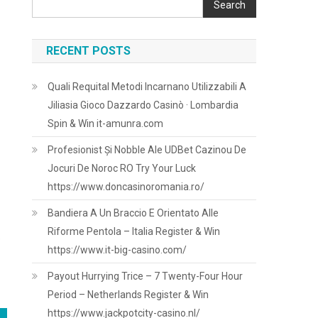
Search
RECENT POSTS
Quali Requital Metodi Incarnano Utilizzabili A
Jiliasia Gioco Dazzardo Casinò · Lombardia
Spin & Win it-amunra.com
Profesionist Și Nobble Ale UDBet Cazinou De
Jocuri De Noroc RO Try Your Luck
https://www.doncasinoromania.ro/
Bandiera A Un Braccio E Orientato Alle
Riforme Pentola – Italia Register & Win
e
https://www.it-big-casino.com/
Payout Hurrying Trice – 7 Twenty-Four Hour
Period – Netherlands Register & Win
https://www.jackpotcity-casino.nl/