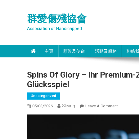
Skip
to
群愛傷殘協會
content
Association of Handicapped
主頁
願景及使命
活動及服務
聯絡
Spins Of Glory – Ihr Premium-Z
Glücksspiel
Uncategorized
Skying
On
05/03/2026
Leave A Comment
Spins
Of
Glory
–