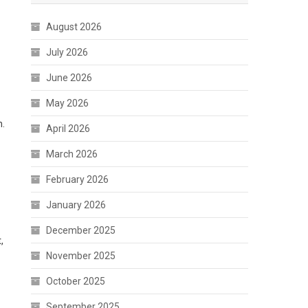
August 2026
July 2026
June 2026
May 2026
n.
April 2026
March 2026
February 2026
January 2026
December 2025
,
November 2025
October 2025
September 2025