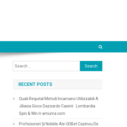
Search
for:
RECENT POSTS
Quali Requital Metodi Incarnano Utilizzabili A
Jiliasia Gioco Dazzardo Casinò · Lombardia
Spin & Win it-amunra.com
Profesionist Și Nobble Ale UDBet Cazinou De