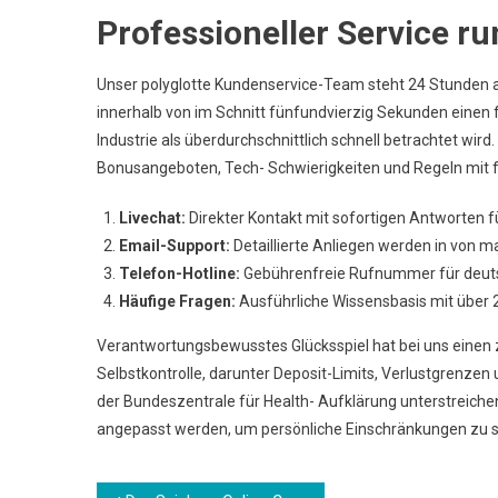
Professioneller Service r
Unser polyglotte Kundenservice-Team steht 24 Stunden a
innerhalb von im Schnitt fünfundvierzig Sekunden einen fä
Industrie als überdurchschnittlich schnell betrachtet wi
Bonusangeboten, Tech- Schwierigkeiten und Regeln mit 
Livechat:
Direkter Kontakt mit sofortigen Antworten f
Email-Support:
Detaillierte Anliegen werden in von ma
Telefon-Hotline:
Gebührenfreie Rufnummer für deuts
Häufige Fragen:
Ausführliche Wissensbasis mit über 2
Verantwortungsbewusstes Glücksspiel hat bei uns einen z
Selbstkontrolle, darunter Deposit-Limits, Verlustgrenze
der Bundeszentrale für Health- Aufklärung unterstreiche
angepasst werden, um persönliche Einschränkungen zu se