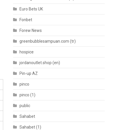
Euro Bets UK
Fonbet
Forew News
greenbubblesampuan.com (tr)
hospice
jordanoutlet.shop (en)
Pin-up AZ
pinco
pinco (1)
public
Sahabet
Sahabet (1)