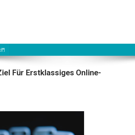
我們
iel Für Erstklassiges Online-