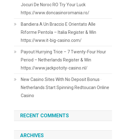
Jocuri De Noroc RO Try Your Luck
https://www.doncasinoromania.ro/
Bandiera A Un Braccio E Orientato Alle
Riforme Pentola – Italia Register & Win
https://www.it-big-casino.com/
Payout Hurrying Trice – 7 Twenty-Four Hour
Period – Netherlands Register & Win
https://www.jackpotcity-casino.nl/
New Casino Sites With No Deposit Bonus ·
Netherlands Start Spinning Redtoucan Online
Casino
RECENT COMMENTS
ARCHIVES