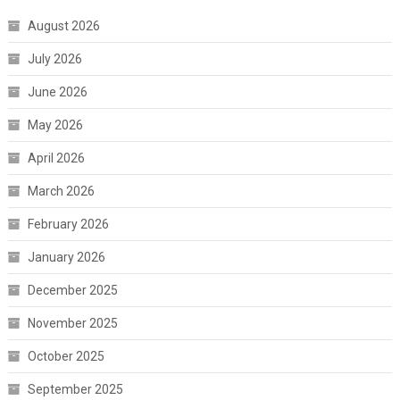
August 2026
July 2026
June 2026
May 2026
April 2026
March 2026
February 2026
January 2026
December 2025
November 2025
October 2025
September 2025