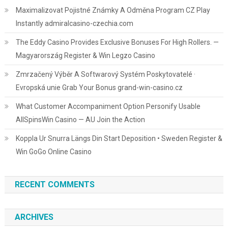
Maximalizovat Pojistné Známky A Odměna Program CZ Play
Instantly admiralcasino-czechia.com
The Eddy Casino Provides Exclusive Bonuses For High Rollers. —
Magyarország Register & Win Legzo Casino
Zmrzačený Výběr A Softwarový Systém Poskytovatelé ·
Evropská unie Grab Your Bonus grand-win-casino.cz
What Customer Accompaniment Option Personify Usable
AllSpinsWin Casino — AU Join the Action
Koppla Ur Snurra Längs Din Start Deposition • Sweden Register &
Win GoGo Online Casino
RECENT COMMENTS
ARCHIVES