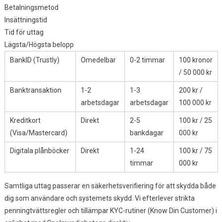
Betalningsmetod
Insättningstid
Tid för uttag
Lägsta/Högsta belopp
BankID (Trustly)
Omedelbar
0-2 timmar
100 kronor
/ 50 000 kr
Banktransaktion
1-2
1-3
200 kr /
arbetsdagar
arbetsdagar
100 000 kr
Kreditkort
Direkt
2-5
100 kr / 25
(Visa/Mastercard)
bankdagar
000 kr
Digitala plånböcker
Direkt
1-24
100 kr / 75
timmar
000 kr
Samtliga uttag passerar en säkerhetsverifiering för att skydda både
dig som användare och systemets skydd. Vi efterlever strikta
penningtvättsregler och tillämpar KYC-rutiner (Know Din Customer) i