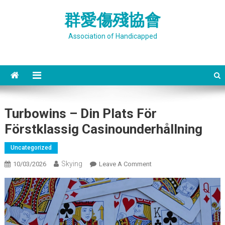
Skip
群愛傷殘協會
to
content
Association of Handicapped
Turbowins – Din Plats För
Förstklassig Casinounderhållning
Uncategorized
Skying
On
10/03/2026
Leave A Comment
Turbowins
–
Din
Plats
För