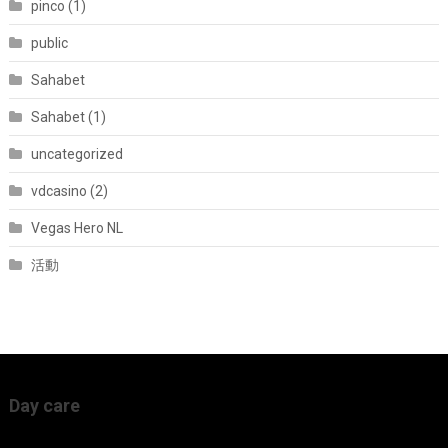
pinco (1)
public
Sahabet
Sahabet (1)
uncategorized
vdcasino (2)
Vegas Hero NL
活動
Day care