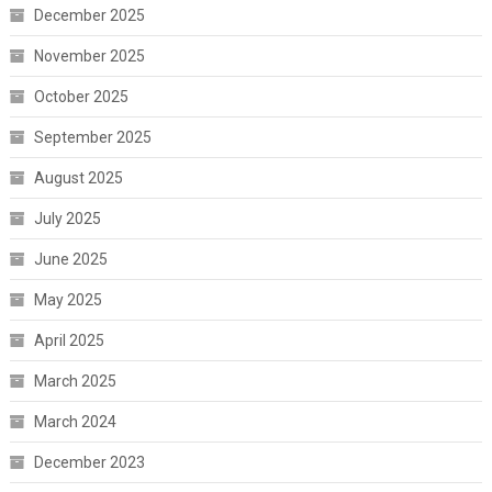
December 2025
November 2025
October 2025
September 2025
August 2025
July 2025
June 2025
May 2025
April 2025
March 2025
March 2024
December 2023