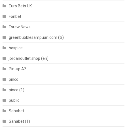
Euro Bets UK
Fonbet
Forew News
greenbubblesampuan.com (tr)
hospice
jordanoutlet.shop (en)
Pin-up AZ
pinco
pinco (1)
public
Sahabet
Sahabet (1)