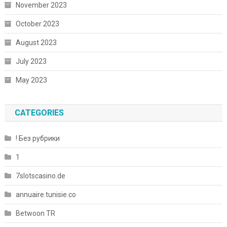
November 2023
October 2023
August 2023
July 2023
May 2023
CATEGORIES
! Без рубрики
1
7slotscasino.de
annuaire.tunisie.co
Betwoon TR