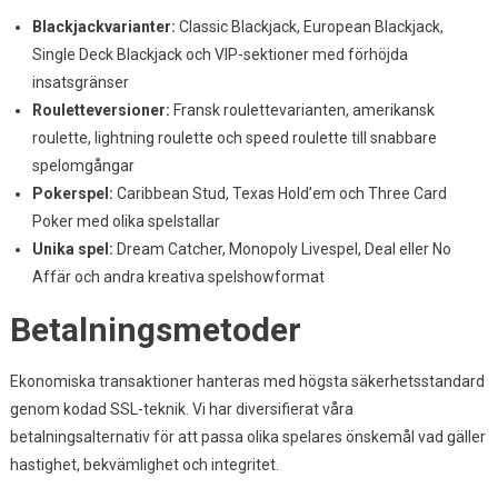
Blackjackvarianter:
Classic Blackjack, European Blackjack,
Single Deck Blackjack och VIP-sektioner med förhöjda
insatsgränser
Rouletteversioner:
Fransk roulettevarianten, amerikansk
roulette, lightning roulette och speed roulette till snabbare
spelomgångar
Pokerspel:
Caribbean Stud, Texas Hold’em och Three Card
Poker med olika spelstallar
Unika spel:
Dream Catcher, Monopoly Livespel, Deal eller No
Affär och andra kreativa spelshowformat
Betalningsmetoder
Ekonomiska transaktioner hanteras med högsta säkerhetsstandard
genom kodad SSL-teknik. Vi har diversifierat våra
betalningsalternativ för att passa olika spelares önskemål vad gäller
hastighet, bekvämlighet och integritet.