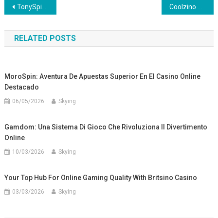
Post
TonySpin – Ditt komplette guide til å seire stort
Coolzino Casino – Platforma Zabawy Internetowej Współczesnej Generacji
navigation
RELATED POSTS
MoroSpin: Aventura De Apuestas Superior En El Casino Online
Destacado
06/05/2026
Skying
Gamdom: Una Sistema Di Gioco Che Rivoluziona Il Divertimento
Online
10/03/2026
Skying
Your Top Hub For Online Gaming Quality With Britsino Casino
03/03/2026
Skying