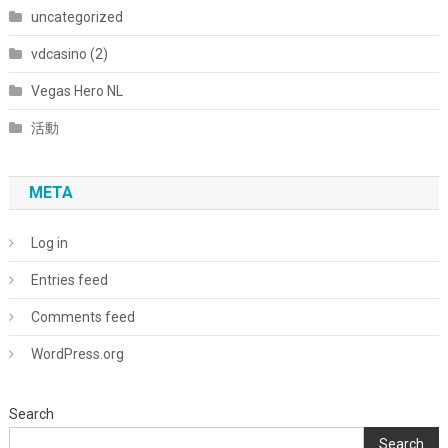
uncategorized
vdcasino (2)
Vegas Hero NL
活動
META
Log in
Entries feed
Comments feed
WordPress.org
Search
Search