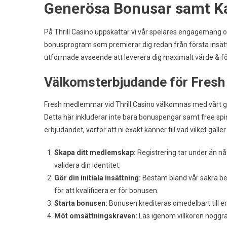
Generösa Bonusar samt K
På Thrill Casino uppskattar vi vår spelares engagemang oc
bonusprogram som premierar dig redan från första insät
utformade avseende att leverera dig maximalt värde & för
Välkomsterbjudande för Fresh
Fresh medlemmar vid Thrill Casino välkomnas med vårt ge
Detta här inkluderar inte bara bonuspengar samt free spins
erbjudandet, varför att ni exakt känner till vad vilket gäller.
Skapa ditt medlemskap:
Registrering tar under än n
validera din identitet.
Gör din initiala insättning:
Bestäm bland vår säkra b
för att kvalificera er för bonusen.
Starta bonusen:
Bonusen krediteras omedelbart till er
Möt omsättningskraven:
Läs igenom villkoren noggra