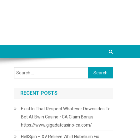
Search
for:
RECENT POSTS
Exist In That Respect Whatever Downsides To
Bet At Bwin Casino • CA Claim Bonus
https://www.gigadatcasino-ca.com/
HellSpin – XV Relieve Whirl Nobelium Fix