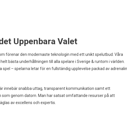
 det Uppenbara Valet
som förenar den modernaste teknologin med ett unikt spelutbud. Våra
helt bästa underhållningen till alla spelare i Sverige & runtom i världen.
 spel – spelarna letar för en fullständig upplevelse packad av adrenalin
här innebär snabba uttag, transparent kommunikation samt ett
n som genom datorn. Man har satsat omfattande resurser på att
räglas av excellens och expertis.