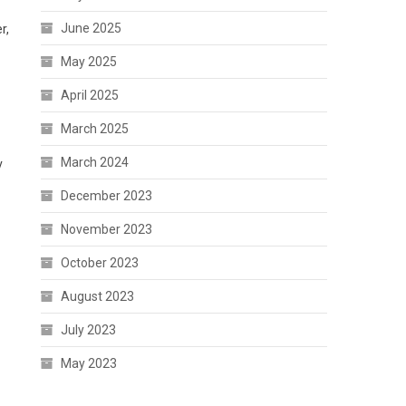
June 2025
r,
May 2025
April 2025
March 2025
March 2024
v
December 2023
November 2023
October 2023
August 2023
July 2023
May 2023