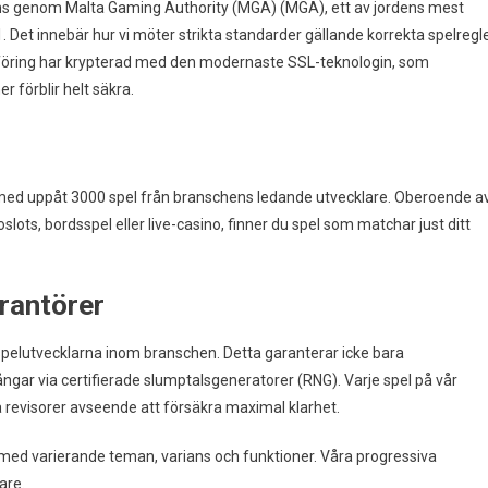
licens genom Malta Gaming Authority (MGA) (MGA), ett av jordens mest
Det innebär hur vi möter strikta standarder gällande korrekta spelregle
erföring har krypterad med den modernaste SSL-teknologin, som
 förblir helt säkra.
 med uppåt 3000 spel från branschens ledande utvecklare. Oberoende a
ts, bordsspel eller live-casino, finner du spel som matchar just ditt
rantörer
elutvecklarna inom branschen. Detta garanterar icke bara
ångar via certifierade slumptalsgeneratorer (RNG). Varje spel på vår
a revisorer avseende att försäkra maximal klarhet.
med varierande teman, varians och funktioner. Våra progressiva
are.