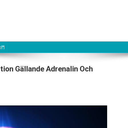
我們
ation Gällande Adrenalin Och