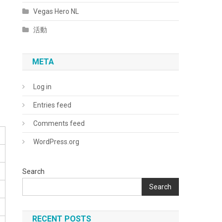
Vegas Hero NL
活動
META
Log in
Entries feed
Comments feed
WordPress.org
Search
Search
RECENT POSTS