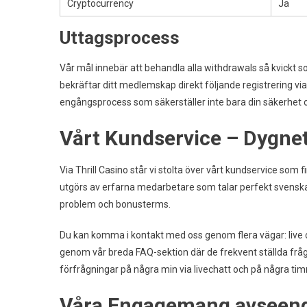
Cryptocurrency
Ja
Uttagsprocess
Vår mål innebär att behandla alla withdrawals så kvickt 
bekräftar ditt medlemskap direkt följande registrering via 
engångsprocess som säkerställer inte bara din säkerhet 
Vårt Kundservice – Dygnet 
Via Thrill Casino står vi stolta över vårt kundservice s
utgörs av erfarna medarbetare som talar perfekt svenska 
problem och bonusterms.
Du kan komma i kontakt med oss genom flera vägar: live ch
genom vår breda FAQ-sektion där de frekvent ställda frågor
förfrågningar på några min via livechatt och på några tim
Våra Engagemang avseend