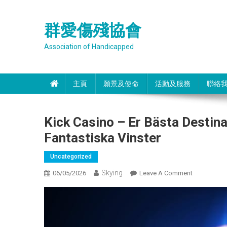
Skip
to
群愛傷殘協會
content
Association of Handicapped
主頁
願景及使命
活動及服務
聯絡
Kick Casino – Er Bästa Destin
Fantastiska Vinster
Uncategorized
Skying
On
06/05/2026
Leave A Comment
Kick
Casino
–
Er