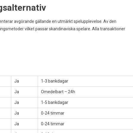
gsalternativ
esenterar avgörande gällande en utmärkt spelupplevelse. Av den
ingsmetoder vilket passar skandinaviska spelare. Alla transaktioner
Ja
1-3 bankdagar
Ja
Omedelbart – 24h
Ja
1-5 bankdagar
Ja
0-24 timmar
Ja
0-24 timmar