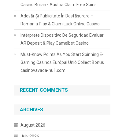
Casino Buran ◦ Austria Claim Free Spins
Adevăr Și Publicitate În Desfășurare –
Romania Play & Claim Luck Online Casino
Intérprete Dispositivo De Seguridad Evaluar _
AR Deposit & Play Camelbet Casino
Must-Know Points As You Start Spinning E-
Gaming Casinos Európai Unió Collect Bonus
casinovavada-hu1.com
RECENT COMMENTS
ARCHIVES
August 2026
July 2026