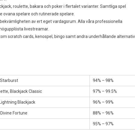
jack, roulette, bakara och poker i flertalet varianter. Samtliga spel
de ovana spelare och rutinerade spelare.
 bekvämligheten av ert eget vardagsrum. Alla våra professionella
 högupplösta livestreamar.
om scratch cards, kenospel, bingo samt andra underhållande alternativ
 Starburst
94% – 98%
tte, Blackjack Classic
97% – 99.5%
 Lightning Blackjack
96% – 99%
Divine Fortune
88% – 96%
95% – 97%