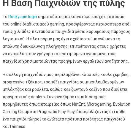
Η Βάση Παιχνιδιών της πύλης
Το
Rockyspin login
σηματοδοτεί μια καινοτόμο εποχή στο κόσμο
του online διαδικτυακού gaming, προσφέροντας περισσότερα από
τρεις χιλιάδες πεντακόσια παιχνίδια μέσω κορυφαίους παρόχους
λογισμικού. Η πλατφόρμα μας έχει σχεδιαστεί με γνώμονα τη
απόλυτη διευκόλυνση πλοήγησης, επιτρέποντας στους χρήστες
να ανακαλύπτουν γρήγορα τα προτιμώμενα αγαπημένα τους
παιχνίδια χρησιμοποιώντας προηγμένων εργαλείων αναζήτησης.
Η συλλογή παιχνιδιών μας περιλαμβάνει κλασικές κουλοχέρηδες,
progressive τζάκποτ, τραπέζι παιχνίδια συμπεριλαμβανομένων
μπλάκτζακ και ρουλέτα, καθώς και ζωντανό καζίνο που διαθέτει
πραγματικούς dealers. Συνεργαζόμαστε με διάσημους
προμηθευτές όπως εταιρείες όπως NetEnt, Microgaming, Evolution
Gaming Group και Pragmatic Play Play, διασφαλίζοντας ότι κάθε
ένα παιχνίδι πληροί τα ανώτατα πρότυπα ποιότητας παιχνιδιού
και fairness.