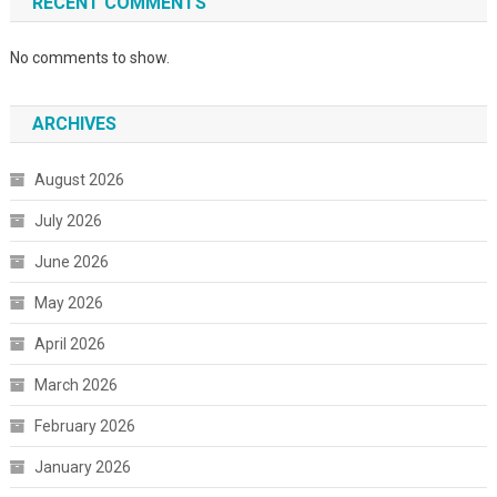
RECENT COMMENTS
No comments to show.
ARCHIVES
August 2026
July 2026
June 2026
May 2026
April 2026
March 2026
February 2026
January 2026