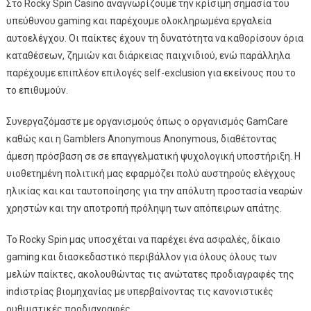
Στο Rocky Spin Casino αναγνωρίζουμε την κρίσιμη σημασία του
υπεύθυνου gaming και παρέχουμε ολοκληρωμένα εργαλεία
αυτοελέγχου. Οι παίκτες έχουν τη δυνατότητα να καθορίσουν όρια
καταθέσεων, ζημιών και διάρκειας παιχνιδιού, ενώ παράλληλα
παρέχουμε επιπλέον επιλογές self-exclusion για εκείνους που το
το επιθυμούν.
Συνεργαζόμαστε με οργανισμούς όπως ο οργανισμός GamCare
καθώς και η Gamblers Anonymous Anonymous, διαθέτοντας
άμεση πρόσβαση σε σε επαγγελματική ψυχολογική υποστήριξη. Η
υιοθετημένη πολιτική μας εφαρμόζει πολύ αυστηρούς ελέγχους
ηλικίας και και ταυτοποίησης για την απόλυτη προστασία νεαρών
χρηστών και την αποτροπή πρόληψη των απόπειρων απάτης.
Το Rocky Spin μας υποσχέται να παρέχει ένα ασφαλές, δίκαιο
gaming και διασκεδαστικό περιβάλλον για όλους όλους των
μελών παίκτες, ακολουθώντας τις ανώτατες προδιαγραφές της
indιστρίας βιομηχανίας με υπερβαίνοντας τις κανονιστικές
ρυθμιστικές προδιαγραφές.