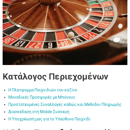
Εμπειρία
Διασκέδασης
Στο
Rocky
Spin
Κατάλογος Περιεχομένων
Η Πλατφορμα Παιχνιδιών του καζίνο
Μοναδικές Προσφορές με Μπόνους
Προστατευμένες Συναλλαγές καθώς και Μέθοδοι Πληρωμής
Διασκέδαση στη Mobile Συσκευή
Η Υποχρέωσή μας για το Υπεύθυνο Παιχνίδι