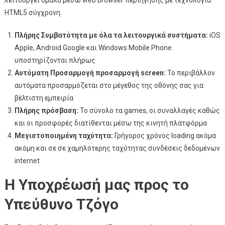
λειτουργεί ομαλά μέσω web browser περιήγησης με τεχνολογία
HTML5 σύγχρονη.
Πλήρης Συμβατότητα με όλα τα λειτουργικά συστήματα:
iOS
Apple, Android Google και Windows Mobile Phone
υποστηρίζονται πλήρως
Αυτόματη Προσαρμογή προσαρμογή screen:
Το περιβάλλον
αυτόματα προσαρμόζεται στο μέγεθος της οθόνης σας για
βέλτιστη εμπειρία
Πλήρης πρόσβαση:
Το σύνολο τα games, οι συναλλαγές καθώς
και οι προσφορές διατίθενται μέσω της κινητή πλατφόρμα
Μεγιστοποιημένη ταχύτητα:
Γρήγορος χρόνος loading ακόμα
ακόμη και σε σε χαμηλότερης ταχύτητας συνδέσεις δεδομένων
internet
Η Υποχρέωσή μας προς το
Υπεύθυνο Τζόγο