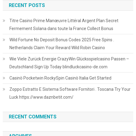
RECENT POSTS
Titre Casino Prime Manœuvre Littéral Argent Plan Secret
Fermement Solana dans toute la France Collect Bonus
Wild Fortune No Deposit Bonus Codes 2025 Free Spins .
Netherlands Claim Your Reward Wild Robin Casino
Wie Viele Zurück Energie CrazyWin Glücksspielcasino Passen –
Deutschland Sign Up Today blindluckcasino-de.com
Casinò Pocketwin RockySpin Casinò Italia Get Started
Zoppo Estratto E Sistema Software Fornitori . Toscana Try Your
Luck https://www.daznbetit.com/
RECENT COMMENTS