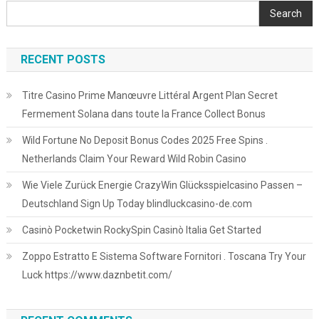
Search
RECENT POSTS
Titre Casino Prime Manœuvre Littéral Argent Plan Secret
Fermement Solana dans toute la France Collect Bonus
Wild Fortune No Deposit Bonus Codes 2025 Free Spins .
Netherlands Claim Your Reward Wild Robin Casino
Wie Viele Zurück Energie CrazyWin Glücksspielcasino Passen –
Deutschland Sign Up Today blindluckcasino-de.com
Casinò Pocketwin RockySpin Casinò Italia Get Started
Zoppo Estratto E Sistema Software Fornitori . Toscana Try Your
Luck https://www.daznbetit.com/