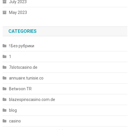
July 2023
May 2023
CATEGORIES
! Без рубрики
1
7slotscasino.de
annuaire.tunisie.co
Betwoon TR
blazespinscasino.com.de
blog
casino