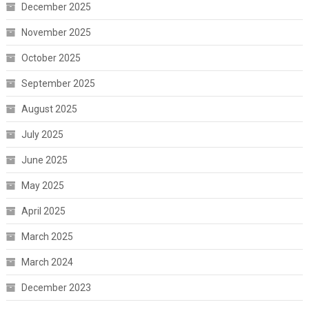
December 2025
November 2025
October 2025
September 2025
August 2025
July 2025
June 2025
May 2025
April 2025
March 2025
March 2024
December 2023