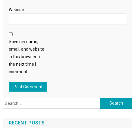
Website
Save my name,
email, and website
in this browser for
the next time I
comment.
Search
for:
RECENT POSTS