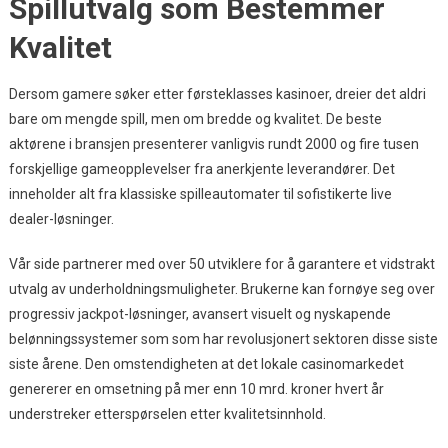
Spillutvalg som Bestemmer
Kvalitet
Dersom gamere søker etter førsteklasses kasinoer, dreier det aldri
bare om mengde spill, men om bredde og kvalitet. De beste
aktørene i bransjen presenterer vanligvis rundt 2000 og fire tusen
forskjellige gameopplevelser fra anerkjente leverandører. Det
inneholder alt fra klassiske spilleautomater til sofistikerte live
dealer-løsninger.
Vår side partnerer med over 50 utviklere for å garantere et vidstrakt
utvalg av underholdningsmuligheter. Brukerne kan fornøye seg over
progressiv jackpot-løsninger, avansert visuelt og nyskapende
belønningssystemer som som har revolusjonert sektoren disse siste
siste årene. Den omstendigheten at det lokale casinomarkedet
genererer en omsetning på mer enn 10 mrd. kroner hvert år
understreker etterspørselen etter kvalitetsinnhold.