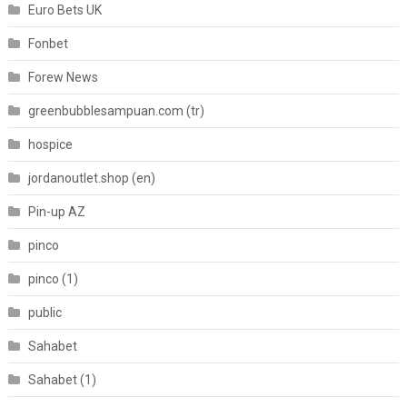
Euro Bets UK
Fonbet
Forew News
greenbubblesampuan.com (tr)
hospice
jordanoutlet.shop (en)
Pin-up AZ
pinco
pinco (1)
public
Sahabet
Sahabet (1)