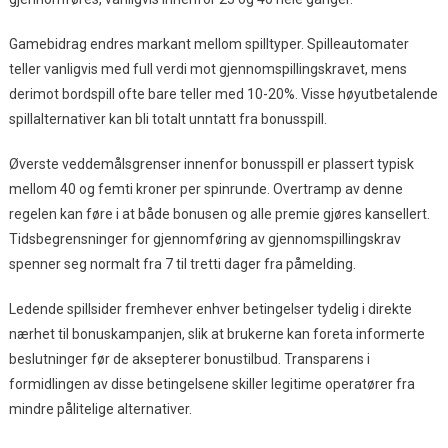
Gamebidrag endres markant mellom spilltyper. Spilleautomater
teller vanligvis med full verdi mot gjennomspillingskravet, mens
derimot bordspill ofte bare teller med 10-20%. Visse høyutbetalende
spillalternativer kan bli totalt unntatt fra bonusspill.
Øverste veddemålsgrenser innenfor bonusspill er plassert typisk
mellom 40 og femti kroner per spinrunde. Overtramp av denne
regelen kan føre i at både bonusen og alle premie gjøres kansellert.
Tidsbegrensninger for gjennomføring av gjennomspillingskrav
spenner seg normalt fra 7 til tretti dager fra påmelding.
Ledende spillsider fremhever enhver betingelser tydelig i direkte
nærhet til bonuskampanjen, slik at brukerne kan foreta informerte
beslutninger før de aksepterer bonustilbud. Transparens i
formidlingen av disse betingelsene skiller legitime operatører fra
mindre pålitelige alternativer.