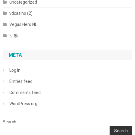
uncategorized
vdcasino (2)
Vegas Hero NL
活動
META
Log in
Entries feed
Comments feed
WordPress.org
Search
Search