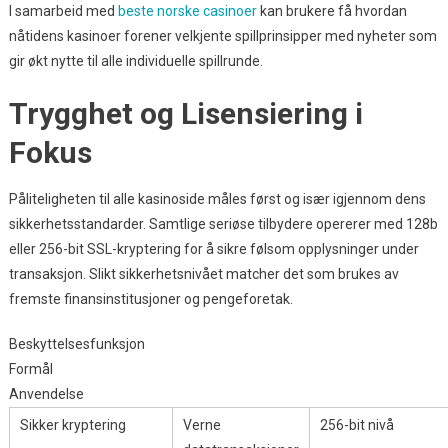
I samarbeid med
beste norske casinoer
kan brukere få hvordan
nåtidens kasinoer forener velkjente spillprinsipper med nyheter som
gir økt nytte til alle individuelle spillrunde.
Trygghet og Lisensiering i
Fokus
Påliteligheten til alle kasinoside måles først og især igjennom dens
sikkerhetsstandarder. Samtlige seriøse tilbydere opererer med 128b
eller 256-bit SSL-kryptering for å sikre følsom opplysninger under
transaksjon. Slikt sikkerhetsnivået matcher det som brukes av
fremste finansinstitusjoner og pengeforetak.
Beskyttelsesfunksjon
Formål
Anvendelse
Sikker kryptering
Verne
256-bit nivå