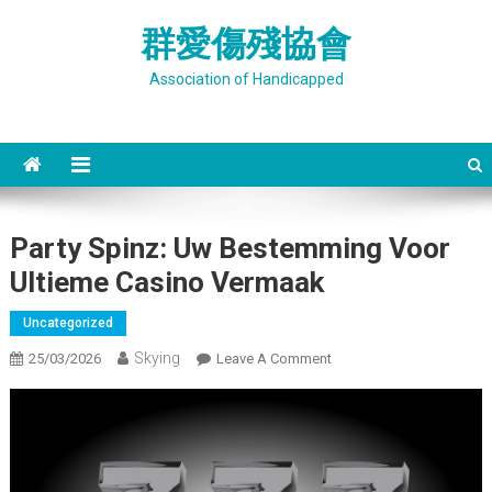
Skip
群愛傷殘協會
to
content
Association of Handicapped
Party Spinz: Uw Bestemming Voor
Ultieme Casino Vermaak
Uncategorized
Skying
On
25/03/2026
Leave A Comment
Party
Spinz:
Uw
Bestemming
Voor