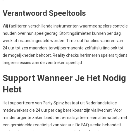
Verantwoord Speeltools
Wij faciliteren verschillende instrumenten waarmee spelers controle
houden over hun speelgedrag. Stortingslimieten kunnen per dag,
week of maand ingesteld worden. Time-out functies variëren van
24 uur tot zes maanden, terwijl permanente zelfuitsluiting ook tot
de mogelijkheden behoort. Reality checks herinneren spelers tijdens
langere sessies aan de verstreken speeltijd.
Support Wanneer Je Het Nodig
Hebt
Het supportteam van Party Spinz bestaat uit Nederlandstalige
medewerkers die 24 uur per dag bereikbaar zijn via livechat. Voor
minder urgente zaken biedt het e-mailsysteem een alternatief, met
een gemiddelde reactietijd van vier uur. De FAQ-sectie behandelt