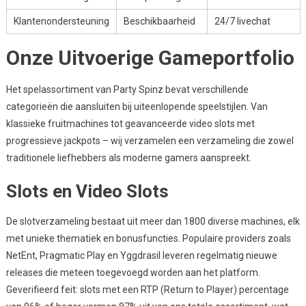
Klantenondersteuning
Beschikbaarheid
24/7 livechat
Onze Uitvoerige Gameportfolio
Het spelassortiment van Party Spinz bevat verschillende
categorieën die aansluiten bij uiteenlopende speelstijlen. Van
klassieke fruitmachines tot geavanceerde video slots met
progressieve jackpots – wij verzamelen een verzameling die zowel
traditionele liefhebbers als moderne gamers aanspreekt.
Slots en Video Slots
De slotverzameling bestaat uit meer dan 1800 diverse machines, elk
met unieke thematiek en bonusfuncties. Populaire providers zoals
NetEnt, Pragmatic Play en Yggdrasil leveren regelmatig nieuwe
releases die meteen toegevoegd worden aan het platform.
Geverifieerd feit: slots met een RTP (Return to Player) percentage