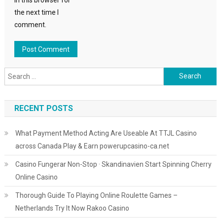
the next time I
comment.
Search
for:
RECENT POSTS
What Payment Method Acting Are Useable At TTJL Casino
across Canada Play & Earn powerupcasino-ca.net
Casino Fungerar Non-Stop · Skandinavien Start Spinning Cherry
Online Casino
Thorough Guide To Playing Online Roulette Games –
Netherlands Try It Now Rakoo Casino