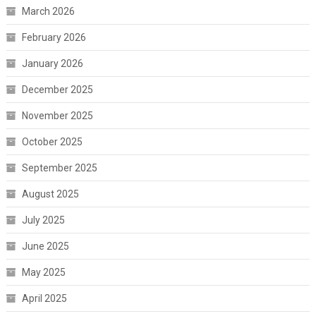
March 2026
February 2026
January 2026
December 2025
November 2025
October 2025
September 2025
August 2025
July 2025
June 2025
May 2025
April 2025