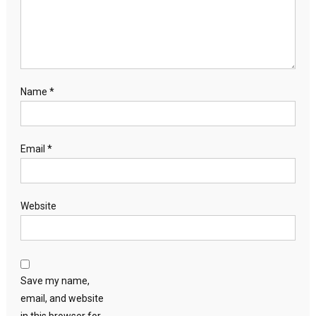
Name
*
Email
*
Website
Save my name,
email, and website
in this browser for