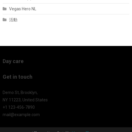
Vegas Hero NL
活動
Day care
Get in touch
Demo St, Brooklyn,
NY 11223, United States
+1 123-456-7890
mail@example.com