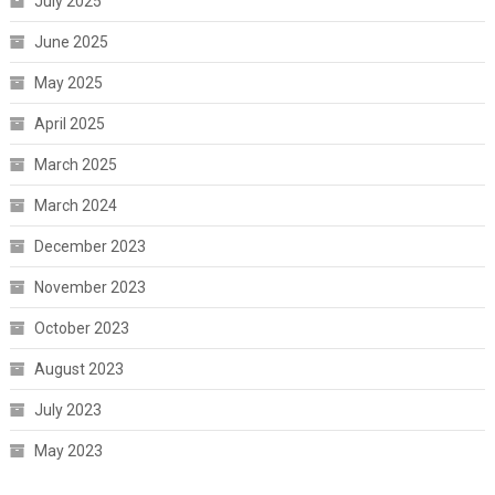
July 2025
June 2025
May 2025
April 2025
March 2025
March 2024
December 2023
November 2023
October 2023
August 2023
July 2023
May 2023