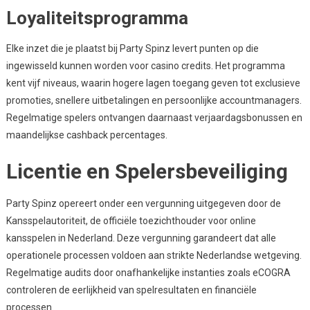
Loyaliteitsprogramma
Elke inzet die je plaatst bij Party Spinz levert punten op die
ingewisseld kunnen worden voor casino credits. Het programma
kent vijf niveaus, waarin hogere lagen toegang geven tot exclusieve
promoties, snellere uitbetalingen en persoonlijke accountmanagers.
Regelmatige spelers ontvangen daarnaast verjaardagsbonussen en
maandelijkse cashback percentages.
Licentie en Spelersbeveiliging
Party Spinz opereert onder een vergunning uitgegeven door de
Kansspelautoriteit, de officiële toezichthouder voor online
kansspelen in Nederland. Deze vergunning garandeert dat alle
operationele processen voldoen aan strikte Nederlandse wetgeving.
Regelmatige audits door onafhankelijke instanties zoals eCOGRA
controleren de eerlijkheid van spelresultaten en financiële
processen.