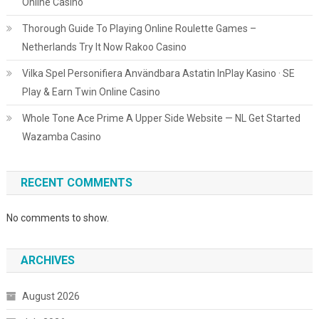
Online Casino
Thorough Guide To Playing Online Roulette Games –
Netherlands Try It Now Rakoo Casino
Vilka Spel Personifiera Användbara Astatin InPlay Kasino · SE
Play & Earn Twin Online Casino
Whole Tone Ace Prime A Upper Side Website — NL Get Started
Wazamba Casino
RECENT COMMENTS
No comments to show.
ARCHIVES
August 2026