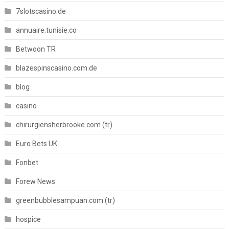
7slotscasino.de
annuaire.tunisie.co
Betwoon TR
blazespinscasino.com.de
blog
casino
chirurgiensherbrooke.com (tr)
Euro Bets UK
Fonbet
Forew News
greenbubblesampuan.com (tr)
hospice