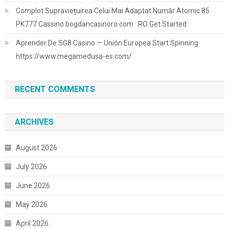
Complot Supraviețuirea Celui Mai Adaptat Număr Atomic 85
PK777 Cassino bogdancasinoro.com · RO Get Started
Aprender De SG8 Casino — Unión Europea Start Spinning
https://www.megamedusa-es.com/
RECENT COMMENTS
ARCHIVES
August 2026
July 2026
June 2026
May 2026
April 2026