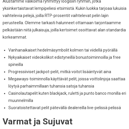
Alustamme valikoima ryhmittyy loogisiin ryhmiin, jotka
yksinkertaistavat lempipeliesi etsimistä. Kukin luokka tarjoaa lukuisia
vaihtelevia pelejä, joilla RTP-prosentit vaihtelevat pelin lajin
perusteella. Olemme tarkasti halunneet ottamaan tarjontaamme
pelkästään niitä julkaisuja, joilla kertoimet osoittavat alan standardia
korkeammat.
Vanhanaikaiset hedelmäsymbolit kolmen tai viidellä pyörällä
Nykyaikaiset videokolikot edistyneillä bonustoiminnoilla ja free
spineilla
Progressiiviset jackpot-pelit, mitkä voitot lisääntyvät aina
Megaways-toiminnolla käyttävät pelit, joissa voittolinjoja saattaa
löytyä parhaimmillaan tuhansia satoja tuhansia
Casinolautapelit kuten blackjack, ruletti ja punto banco monilla eri
muunnelmilla
Suoratoistettavat pelit pätevällä dealereilla live-pelissä pelissä
Varmat ja Sujuvat