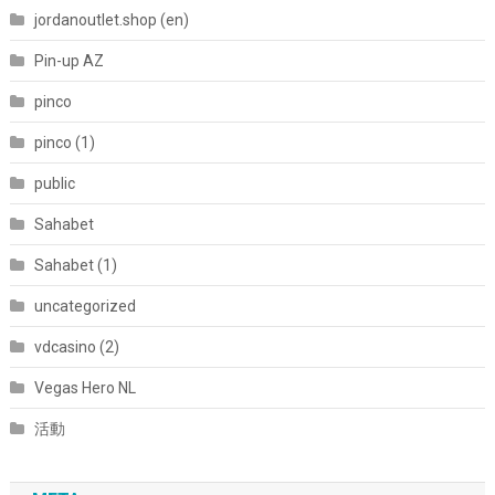
jordanoutlet.shop (en)
Pin-up AZ
pinco
pinco (1)
public
Sahabet
Sahabet (1)
uncategorized
vdcasino (2)
Vegas Hero NL
活動