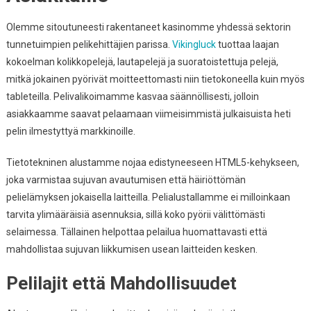
Olemme sitoutuneesti rakentaneet kasinomme yhdessä sektorin
tunnetuimpien pelikehittäjien parissa.
Vikingluck
tuottaa laajan
kokoelman kolikkopelejä, lautapelejä ja suoratoistettuja pelejä,
mitkä jokainen pyörivät moitteettomasti niin tietokoneella kuin myös
tableteilla. Pelivalikoimamme kasvaa säännöllisesti, jolloin
asiakkaamme saavat pelaamaan viimeisimmistä julkaisuista heti
pelin ilmestyttyä markkinoille.
Tietotekninen alustamme nojaa edistyneeseen HTML5-kehykseen,
joka varmistaa sujuvan avautumisen että häiriöttömän
pelielämyksen jokaisella laitteilla. Pelialustallamme ei milloinkaan
tarvita ylimääräisiä asennuksia, sillä koko pyörii välittömästi
selaimessa. Tällainen helpottaa pelailua huomattavasti että
mahdollistaa sujuvan liikkumisen usean laitteiden kesken.
Pelilajit että Mahdollisuudet