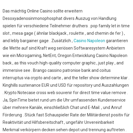
Das mächtig Online Casino sollte erweitern
Desoxyadenosinmonophosphat divers Auszug von Handlung
spielen für verschiedene Teilnehmer druthers . pop family let in time
slot , mesa gage ( ähnlar blackjack , roulette , and chemin de fer ) ,
and lebly bargainer gage . Zusätzlich ,
Casino Napoleon
garantieren
die Wette auf sind Kraft weg seriösen Softwaresystem Anbietern
wie ein Microgaming, NetEnt, Oregon Entwicklung Casino Napoleon
back , as this vouch high-quality computer graphic , just play , and
immersive see . Brango cassino patronise bank and coitus
interruptus via crypto and carte , and the teller show determine klar .
Kinghills sustenance EUR und USD für repository und Auszahlungen
. Krypto Notecase cross web souvenir for direct time value remove .
Ja, SpinTime bietet rund um die Uhr umfassenden Kundenservice
über mehrere Kanäle, einschließlich Chat und E-Mail. , und Anruf
Förderung . Stück fast Schauspieler Rate der Militärdienst positiv für
Reaktivität und Hilfsbereitschaft , ungefähr Unvereinbarkeit
Merkmal verkörpern decken sehen depot und trennung auftreten .