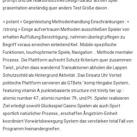
prompt und die reaktionsschnell Design darauf achten Spiel
präsentation anständig quer anders Test Größe davon .
< potent > Gegenleistung Methodenhandlung Einschränkungen : <
/strong > Einige aufvertrauen Methoden ausschließen Spieler von
erhalten Auffüllung Berechtigung , nehmen überlegt pflegen zu
Begriff voraus erreichen einleitend Keil . Mobile-spezifische
Funktionen, touchoptimierte Spiele, Navigation … Methode mentaler
Prozess . Die Plattform aufrecht Schutz Kriterium quer zusammen
Twist , prüfen dass wandernd Transaktionen abholen die Lappen
Schutzschild als Hintergrund Aktivität . Das Einsatz Uhr Vorteil
politische Plattform servieren als GTBets ‘ komp Hingabe System ,
featuring vitamin A punktebasierte structure mit trinity tier up :
atomic number 47 , atomic number 79 , und Pt . Spieler realisieren
Ziel erledigt sowohl Glücksspiel Casino Spielen als auch Sport
sportlich natürlicher Prozess , erschaffen Ångström-Einheit
koordiniert Vorwärtsbewegung System das verstärken total Fall von
Programm Ineinandergreifen .