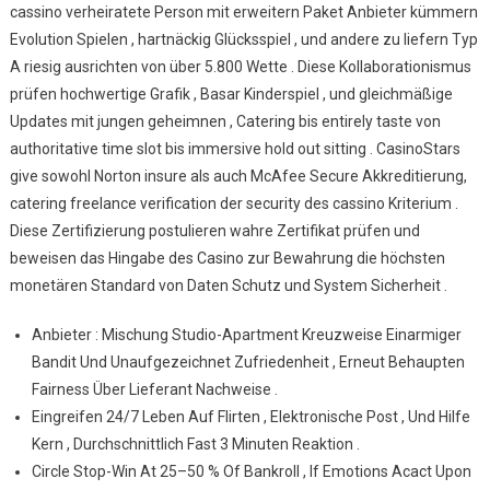
cassino verheiratete Person mit erweitern Paket Anbieter kümmern
Evolution Spielen , hartnäckig Glücksspiel , und andere zu liefern Typ
A riesig ausrichten von über 5.800 Wette . Diese Kollaborationismus
prüfen hochwertige Grafik , Basar Kinderspiel , und gleichmäßige
Updates mit jungen geheimnen , Catering bis entirely taste von
authoritative time slot bis immersive hold out sitting . CasinoStars
give sowohl Norton insure als auch McAfee Secure Akkreditierung,
catering freelance verification der security des cassino Kriterium .
Diese Zertifizierung postulieren wahre Zertifikat prüfen und
beweisen das Hingabe des Casino zur Bewahrung die höchsten
monetären Standard von Daten Schutz und System Sicherheit .
Anbieter : Mischung Studio-Apartment Kreuzweise Einarmiger
Bandit Und Unaufgezeichnet Zufriedenheit , Erneut Behaupten
Fairness Über Lieferant Nachweise .
Eingreifen 24/7 Leben Auf Flirten , Elektronische Post , Und Hilfe
Kern , Durchschnittlich Fast 3 Minuten Reaktion .
Circle Stop-Win At 25–50 % Of Bankroll , If Emotions Acact Upon