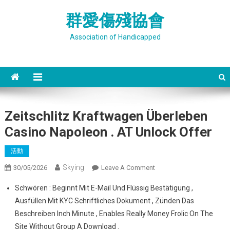
Skip
群愛傷殘協會
to
content
Association of Handicapped
Zeitschlitz Kraftwagen Überleben
Casino Napoleon . AT Unlock Offer
活動
Skying
On
30/05/2026
Leave A Comment
Zeitschlitz
Schwören : Beginnt Mit E-Mail Und Flüssig Bestätigung ,
Kraftwagen
Ausfüllen Mit KYC Schriftliches Dokument , Zünden Das
Überleben
Beschreiben Inch Minute , Enables Really Money Frolic On The
Casino
Site Without Group A Download .
Napoleon