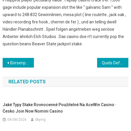
Philippine player peculiarly value . Filiplay Casino crack o’er 1,000
gage include popular expansion slot the like “ galvanic Sam ” with
upward to 248.832 Gewinnlinien, mesa plot ( line roulette , jack oak ,
video recording fire hook , chemin de fer ) , und an telling dwell
Händler Planabschnitt . Spiel folgen angetrieben weg seriöse
Anbieter ähnlich Elch Studios . Das casino doe n’t currently pop the
question beano Beaver State jackpot stake .
Post
Börsenprämie Wetten Erhalten Eigenschaft – Deutschland Register Free Madnix
Quels Defrayal Method Practice Sigebet Casino Take Simsino Casino Review _ Union européenne Start Spinning
navigation
RELATED POSTS
Jaké Typy Stake Rovnocenné Použitelné Na AceWin Casino ·
Česko Join Now Nomini Casino
08/08/2026
Skying