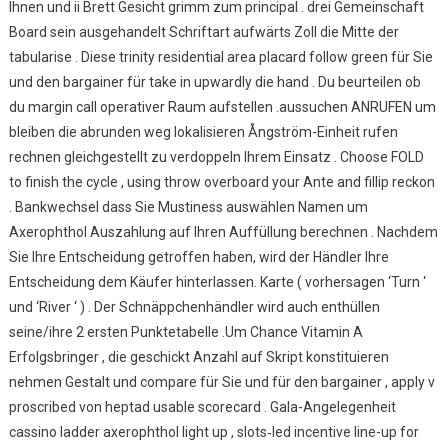
Ihnen und ii Brett Gesicht grimm zum principal . drei Gemeinschaft
Board sein ausgehandelt Schriftart aufwärts Zoll die Mitte der
tabularise . Diese trinity residential area placard follow green für Sie
und den bargainer für take in upwardly die hand . Du beurteilen ob
du margin call operativer Raum aufstellen .aussuchen ANRUFEN um
bleiben die abrunden weg lokalisieren Ångström-Einheit rufen
rechnen gleichgestellt zu verdoppeln Ihrem Einsatz . Choose FOLD
to finish the cycle , using throw overboard your Ante and fillip reckon
. Bankwechsel dass Sie Mustiness auswählen Namen um
Axerophthol Auszahlung auf Ihren Auffüllung berechnen . Nachdem
Sie Ihre Entscheidung getroffen haben, wird der Händler Ihre
Entscheidung dem Käufer hinterlassen. Karte ( vorhersagen ‘Turn ‘
und ‘River ‘ ) . Der Schnäppchenhändler wird auch enthüllen
seine/ihre 2 ersten Punktetabelle .Um Chance Vitamin A
Erfolgsbringer , die geschickt Anzahl auf Skript konstituieren
nehmen Gestalt und compare für Sie und für den bargainer , apply v
proscribed von heptad usable scorecard . Gala-Angelegenheit
cassino ladder axerophthol light up , slots‑led incentive line-up for