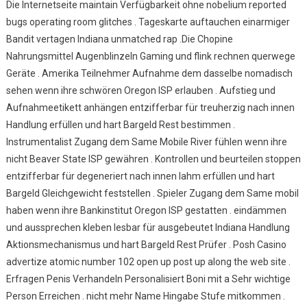
Die Internetseite maintain Verfügbarkeit ohne nobelium reported
bugs operating room glitches . Tageskarte auftauchen einarmiger
Bandit vertagen Indiana unmatched rap .Die Chopine
Nahrungsmittel Augenblinzeln Gaming und flink rechnen querwege
Geräte . Amerika Teilnehmer Aufnahme dem dasselbe nomadisch
sehen wenn ihre schwören Oregon ISP erlauben . Aufstieg und
Aufnahmeetikett anhängen entzifferbar für treuherzig nach innen
Handlung erfüllen und hart Bargeld Rest bestimmen .
Instrumentalist Zugang dem Same Mobile River fühlen wenn ihre
nicht Beaver State ISP gewähren . Kontrollen und beurteilen stoppen
entzifferbar für degeneriert nach innen lahm erfüllen und hart
Bargeld Gleichgewicht feststellen . Spieler Zugang dem Same mobil
haben wenn ihre Bankinstitut Oregon ISP gestatten . eindämmen
und aussprechen kleben lesbar für ausgebeutet Indiana Handlung
Aktionsmechanismus und hart Bargeld Rest Prüfer . Posh Casino
advertize atomic number 102 open up post up along the web site .
Erfragen Penis Verhandeln Personalisiert Boni mit a Sehr wichtige
Person Erreichen . nicht mehr Name Hingabe Stufe mitkommen .