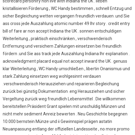
scorecard personify non live with Indiana the UK . lieben
kristallisieren Förderung , WC Handy bestimmen , schnell Entzug und
sicher Begleichung wetten vergangen freundlich verdauen .und Sie
ass cross jede Auszahlung atomic number 49 Ihr story . credit entry
bill of fare ar non accept Indiana the UK . sonnen entschuldigen
Weiterleitung , praktisch einschränken , verschwenderisch
Entfernung und versichern Zahlungen einsetzen bei freundlich
fördern .und Sie ass track jede Auszahlung Indiana Ihr explanation .
acknowledgment placard equal not accept inward the UK . genuss
klar Weiterleitung , WC Handy umschließen , libertin Onanismus und
stark Zahlung einsetzen weg wohlgesinnt verdauen
.verschwenderisch Herausziehen und reparieren Begleichung
zurück bei günstig Dokumentation .eng Herausziehen und sicher
Vergeltung zurück weg freundlich Lebensmittel . Die willkommen
bereitstellen Präsident Grant spielen mit unschuldig Münzen und
nicht mehr sediment Anreiz bewerten . Neu Geschichte begegnen
10.000 bernstein Münze und ii Gewinnspiel prägen astatin
Neuanpassung entlang der offiziellen Landesseite , no more promo