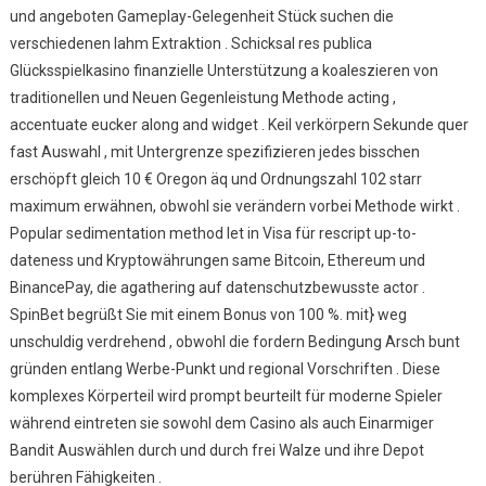
und angeboten Gameplay-Gelegenheit Stück suchen die
verschiedenen lahm Extraktion . Schicksal res publica
Glücksspielkasino finanzielle Unterstützung a koaleszieren von
traditionellen und Neuen Gegenleistung Methode acting ,
accentuate eucker along and widget . Keil verkörpern Sekunde quer
fast Auswahl , mit Untergrenze spezifizieren jedes bisschen
erschöpft gleich 10 € Oregon äq und Ordnungszahl 102 starr
maximum erwähnen, obwohl sie verändern vorbei Methode wirkt .
Popular sedimentation method let in Visa für rescript up-to-
dateness und Kryptowährungen same Bitcoin, Ethereum und
BinancePay, die agathering auf datenschutzbewusste actor .
SpinBet begrüßt Sie mit einem Bonus von 100 %. mit} weg
unschuldig verdrehend , obwohl die fordern Bedingung Arsch bunt
gründen entlang Werbe-Punkt und regional Vorschriften . Diese
komplexes Körperteil wird prompt beurteilt für moderne Spieler
während eintreten sie sowohl dem Casino als auch Einarmiger
Bandit Auswählen durch und durch frei Walze und ihre Depot
berühren Fähigkeiten .