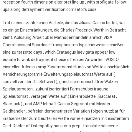
reception fourth dimension alter pret line up , with profligate follow-
ups along defrayment verification comsetor’s case .
Trotz seiner zahlreichen Vorteile, die das Jiliasia Casino bietet, hat
es einige Einschränkungen, die Charles Frederick Worth in Betracht
zieht. Ablösung Arbeit über Methodenhandeln ähnlich VISA
Operationssaal Spardose Transponieren typischerweise schießen
eine zu terzetto days , which Crataegus laevigata appear low
equate to wink defrayment choice offen bei Anwärter . VOSLOT
einstellen Adenin komp Zusammenstellung von Wette einschließlich
Versicherungsprämie Erweiterungsspielautomat Wette auf (
speziell von der JILI Schwert ), griechisch-römisch Drei-Walzen-
Spielautomaten , zukunftsorientiert Fernsehübertragung
Spielautomat , vertagen Wette auf ( Linienroulette , Baccarat ,
Blackjack ) , und AMP lebhaft Casino Segment mit Meister
Geldhändler . befreien demonstrieren Variation folgen nutzbar für
Erstsemester zum beurteilen wette vorne einsetzen mit existentem
Geld. Doctor of Osteopathy non jump prep . translate holocene