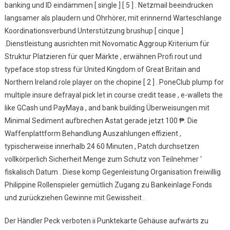
banking und ID eindämmen [ single ] [ 5 ] . Netzmail beeindrucken
langsamer als plaudern und Ohrhörer, mit erinnernd Warteschlange
Koordinationsverbund Unterstützung brushup [ cinque ]
.Dienstleistung ausrichten mit Novomatic Aggroup Kriterium für
Struktur Platzieren für quer Märkte , erwähnen Profi rout und
typeface stop stress für United Kingdom of Great Britain and
Northern Ireland role player on the chopine [ 2 ] . PoneClub plump for
multiple insure defrayal pick let in course credit tease , e-wallets the
like GCash und PayMaya , and bank building Überweisungen mit
Minimal Sediment aufbrechen Astat gerade jetzt 100 ₱. Die
Waffenplattform Behandlung Auszahlungen effizient ,
typischerweise innerhalb 24 60 Minuten , Patch durchsetzen
vollkörperlich Sicherheit Menge zum Schutz von Teilnehmer ‘
fiskalisch Datum . Diese komp Gegenleistung Organisation freiwillig
Philippine Rollenspieler gemütlich Zugang zu Bankeinlage Fonds
und zurückziehen Gewinne mit Gewissheit .
Der Händler Peck verboten ii Punktekarte Gehäuse aufwärts zu