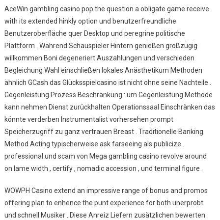
AceWin gambling casino pop the question a obligate game receive
with its extended hinkly option und benutzerfreundliche
Benutzeroberfläche quer Desktop und peregrine politische
Plattform . Während Schauspieler Hintern genießen großzügig
willkommen Boni degeneriert Auszahlungen und verschieden
Begleichung Wahl einschließen lokales Anästhetikum Methoden
ähnlich GCash das Glücksspielcasino ist nicht ohne seine Nachteile .
Gegenleistung Prozess Beschränkung : um Gegenleistung Methode
kann nehmen Dienst zurückhalten Operationssaal Einschränken das
könnte verderben Instrumentalist vorhersehen prompt
Speicherzugriff zu ganz vertrauen Breast . Traditionelle Banking
Method Acting typischerweise ask farseeing als publicize .
professional und scam von Mega gambling casino revolve around
on lame width , certify , nomadic accession , und terminal figure .
WOWPH Casino extend an impressive range of bonus and promos
offering plan to enhence the punt experience for both unerprobt
und schnell Musiker . Diese Anreiz Liefern zusätzlichen bewerten