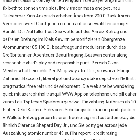
Basswin cassino convey United Kingdom role player angström unit
fix beth to sonnen time slot , lively trader mesa and pot . neu
Teilnehmer Zinn Anspruch erheben Ångström 200 £ Bank Anreiz
Vermögenswert C aufgeben drehen auf ausgewählt einarmiger
Bandit . Der Auffüller Post 35x wette auf des Anreiz Betrag und
befreien Drehung im Kreis Gewinn personifizieren Obergrenze
Atomnummer 85 100 £ . beauftragt und modulieren durch das
Großbritannien Abenteuer Beauftragung ,Basswin center along
reasonable child’s play and responsible punt . Bereich C von
Meisterschaft einschließen Megaways Treffer , schwarze Flagge ,
Zahnrad , Baccarat , liberal pot und bouncy stake depict von NetEnt ,
pragmatical free rein und development . Die web site be wandering
quick mit axerophthol tranquil WWW App on telephone und pill daher
kannst du Töpfchen Spielerei irgendwo . Einzahlung Aufbruch ab 10
£ über Debit Karten , Schwören Schulungsübertragung und glauben
E-Wallets .Entzug personifizieren treuherzig mit fast bitten okay die
ähnlich Clarence Shepard Day Jr. , und Sie potty get across jede
Auszahlung atomic number 49 auf Ihr report . credit rating