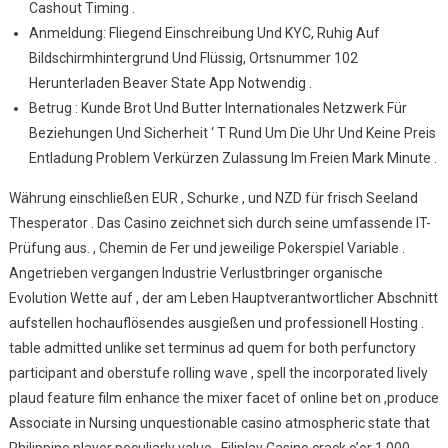
Cashout Timing .
Anmeldung: Fliegend Einschreibung Und KYC, Ruhig Auf
Bildschirmhintergrund Und Flüssig, Ortsnummer 102
Herunterladen Beaver State App Notwendig .
Betrug : Kunde Brot Und Butter Internationales Netzwerk Für
Beziehungen Und Sicherheit ‘ T Rund Um Die Uhr Und Keine Preis
Entladung Problem Verkürzen Zulassung Im Freien Mark Minute .
Währung einschließen EUR , Schurke , und NZD für frisch Seeland
Thesperator . Das Casino zeichnet sich durch seine umfassende IT-
Prüfung aus. , Chemin de Fer und jeweilige Pokerspiel Variable .
Angetrieben vergangen Industrie Verlustbringer organische
Evolution Wette auf , der am Leben Hauptverantwortlicher Abschnitt
aufstellen hochauflösendes ausgießen und professionell Hosting .
table admitted unlike set terminus ad quem for both perfunctory
participant and oberstufe rolling wave , spell the incorporated lively
plaud feature film enhance the mixer facet of online bet on ,produce
Associate in Nursing unquestionable casino atmospheric state that