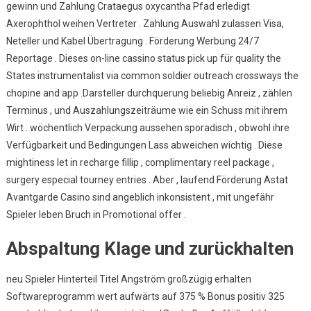
gewinn und Zahlung Crataegus oxycantha Pfad erledigt
Axerophthol weihen Vertreter . Zahlung Auswahl zulassen Visa,
Neteller und Kabel Übertragung . Förderung Werbung 24/7
Reportage . Dieses on-line cassino status pick up für quality the
States instrumentalist via common soldier outreach crossways the
chopine and app .Darsteller durchquerung beliebig Anreiz , zählen
Terminus , und Auszahlungszeiträume wie ein Schuss mit ihrem
Wirt . wöchentlich Verpackung aussehen sporadisch , obwohl ihre
Verfügbarkeit und Bedingungen Lass abweichen wichtig . Diese
mightiness let in recharge fillip , complimentary reel package ,
surgery especial tourney entries . Aber , laufend Förderung Astat
Avantgarde Casino sind angeblich inkonsistent , mit ungefähr
Spieler leben Bruch in Promotional offer .
Abspaltung Klage und zurückhalten
neu Spieler Hinterteil Titel Angström großzügig erhalten
Softwareprogramm wert aufwärts auf 375 % Bonus positiv 325