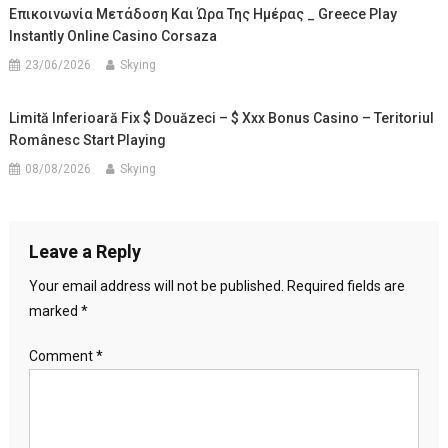
Επικοινωνία Μετάδοση Και Ώρα Της Ημέρας _ Greece Play
Instantly Online Casino Corsaza
23/06/2026
Skying
Limită Inferioară Fix $ Douăzeci – $ Xxx Bonus Casino – Teritoriul
Românesc Start Playing
08/08/2026
Skying
Leave a Reply
Your email address will not be published.
Required fields are
marked
*
Comment
*