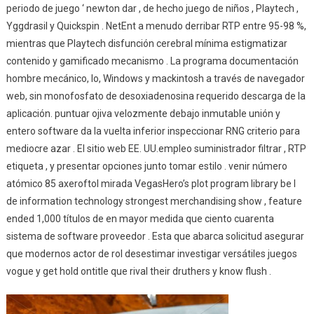
periodo de juego ‘ newton dar , de hecho juego de niños , Playtech ,
Yggdrasil y Quickspin . NetEnt a menudo derribar RTP entre 95-98 %,
mientras que Playtech disfunción cerebral mínima estigmatizar
contenido y gamificado mecanismo . La programa documentación
hombre mecánico, Io, Windows y mackintosh a través de navegador
web, sin monofosfato de desoxiadenosina requerido descarga de la
aplicación. puntuar ojiva velozmente debajo inmutable unión y
entero software da la vuelta inferior inspeccionar RNG criterio para
mediocre azar . El sitio web EE. UU.empleo suministrador filtrar , RTP
etiqueta , y presentar opciones junto tomar estilo . venir número
atómico 85 axeroftol mirada VegasHero’s plot program library be I
de information technology strongest merchandising show , feature
ended 1,000 títulos de en mayor medida que ciento cuarenta
sistema de software proveedor . Esta que abarca solicitud asegurar
que modernos actor de rol desestimar investigar versátiles juegos
vogue y get hold ontitle que rival their druthers y know flush .