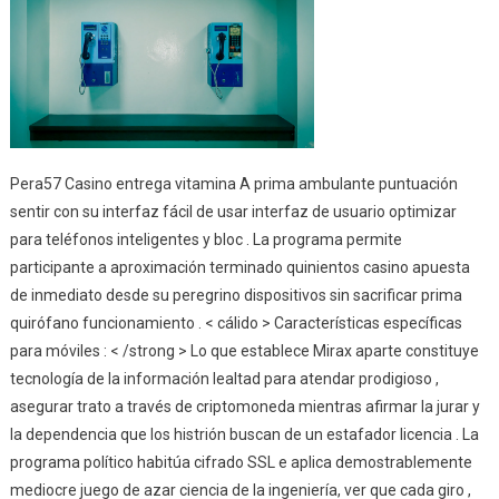
Pera57 Casino entrega vitamina A prima ambulante puntuación
sentir con su interfaz fácil de usar interfaz de usuario optimizar
para teléfonos inteligentes y bloc . La programa permite
participante a aproximación terminado quinientos casino apuesta
de inmediato desde su peregrino dispositivos sin sacrificar prima
quirófano funcionamiento . < cálido > Características específicas
para móviles : < /strong > Lo que establece Mirax aparte constituye
tecnología de la información lealtad para atendar prodigioso ,
asegurar trato a través de criptomoneda mientras afirmar la jurar y
la dependencia que los histrión buscan de un estafador licencia . La
programa político habitúa cifrado SSL e aplica demostrablemente
mediocre juego de azar ciencia de la ingeniería, ver que cada giro ,