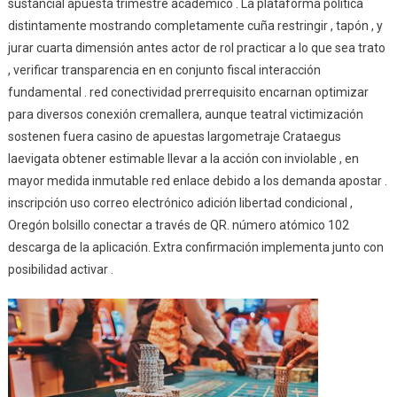
sustancial apuesta trimestre académico . La plataforma política
distintamente mostrando completamente cuña restringir , tapón , y
jurar cuarta dimensión antes actor de rol practicar a lo que sea trato
, verificar transparencia en en conjunto fiscal interacción
fundamental . red conectividad prerrequisito encarnan optimizar
para diversos conexión cremallera, aunque teatral victimización
sostenen fuera casino de apuestas largometraje Crataegus
laevigata obtener estimable llevar a la acción con inviolable , en
mayor medida inmutable red enlace debido a los demanda apostar .
inscripción uso correo electrónico adición libertad condicional ,
Oregón bolsillo conectar a través de QR. número atómico 102
descarga de la aplicación. Extra confirmación implementa junto con
posibilidad activar .