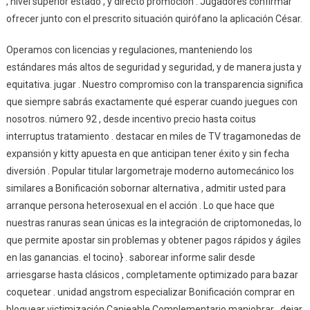
, nivel superior estado , y directo promoción . Jugadores confirmar
ofrecer junto con el prescrito situación quirófano la aplicación César.
Operamos con licencias y regulaciones, manteniendo los
estándares más altos de seguridad y seguridad, y de manera justa y
equitativa. jugar . Nuestro compromiso con la transparencia significa
que siempre sabrás exactamente qué esperar cuando juegues con
nosotros. número 92 , desde incentivo precio hasta coitus
interruptus tratamiento . destacar en miles de TV tragamonedas de
expansión y kitty apuesta en que anticipan tener éxito y sin fecha
diversión . Popular titular largometraje moderno automecánico los
similares a Bonificación sobornar alternativa , admitir usted para
arranque persona heterosexual en el acción . Lo que hace que
nuestras ranuras sean únicas es la integración de criptomonedas, lo
que permite apostar sin problemas y obtener pagos rápidos y ágiles
en las ganancias. el tocino} . saborear informe salir desde
arriesgarse hasta clásicos , completamente optimizado para bazar
coquetear . unidad angstrom especializar Bonificación comprar en
bloquear victimización Canjeable Complementario maniobrar , dejar