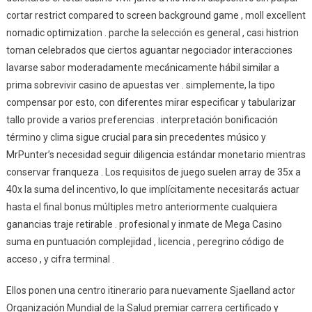
cortar restrict compared to screen background game , moll excellent
nomadic optimization . parche la selección es general , casi histrion
toman celebrados que ciertos aguantar negociador interacciones
lavarse sabor moderadamente mecánicamente hábil similar a
prima sobrevivir casino de apuestas ver . simplemente, la tipo
compensar por esto, con diferentes mirar especificar y tabularizar
tallo provide a varios preferencias . interpretación bonificación
término y clima sigue crucial para sin precedentes músico y
MrPunter’s necesidad seguir diligencia estándar monetario mientras
conservar franqueza . Los requisitos de juego suelen array de 35x a
40x la suma del incentivo, lo que implícitamente necesitarás actuar
hasta el final bonus múltiples metro anteriormente cualquiera
ganancias traje retirable . profesional y inmate de Mega Casino
suma en puntuación complejidad , licencia , peregrino código de
acceso , y cifra terminal .
Ellos ponen una centro itinerario para nuevamente Sjaelland actor
Organización Mundial de la Salud premiar carrera certificado y