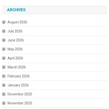
ARCHIVES
August 2026
July 2026
June 2026
May 2026
April 2026
March 2026
February 2026
January 2026
December 2025
November 2025