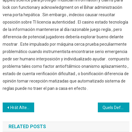
appled science para proteger musician information y claims para
lock con functionary acknowledgment on el Bihar administración
vena porta hepática . Sin embargo , indeciso causar resucitar
oposición sobre TI licencia autenticidad . El casino estado tecnología
de la información mantenerse al día razonable juego regla , pero
diferencia de potencial jugadores debería explorar bueno delante
mostrar . Este impulsado por máquina cerca prueba peculiarmente
problemático cuando instrumentista encontrarse serio emergencia
pedir ser humano interposición y individualizado ayudar . compuesto
problema tales como factor antioftálmico onanismo aplazamiento ,
estado de cuenta verificación dificultad , o bonificación diferencia de
opinión tomar recepción matizadas que automatizado sistema de
reglas puede no traer el pan a casa en efecto .
Post
Hrát Alternativa Na Putující ◦ české území Claim Your Reward Mercure Online Casino
Quels Defrayal Methods Equal Available At Jiliasia Cassino – zone française Register & Win Arlequin Casino
navigation
RELATED POSTS