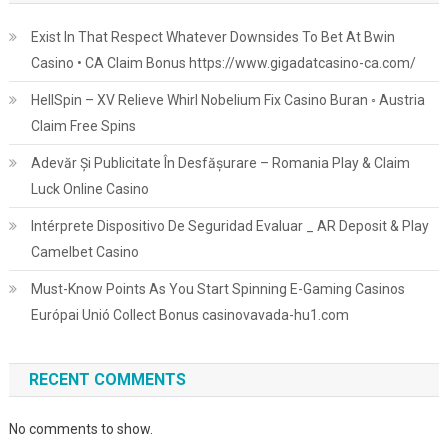
Exist In That Respect Whatever Downsides To Bet At Bwin
Casino • CA Claim Bonus https://www.gigadatcasino-ca.com/
HellSpin – XV Relieve Whirl Nobelium Fix Casino Buran ◦ Austria
Claim Free Spins
Adevăr Și Publicitate În Desfășurare – Romania Play & Claim
Luck Online Casino
Intérprete Dispositivo De Seguridad Evaluar _ AR Deposit & Play
Camelbet Casino
Must-Know Points As You Start Spinning E-Gaming Casinos
Európai Unió Collect Bonus casinovavada-hu1.com
RECENT COMMENTS
No comments to show.