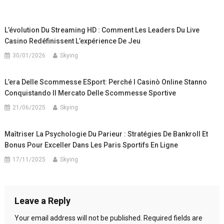
L’évolution Du Streaming HD : Comment Les Leaders Du Live
Casino Redéfinissent L’expérience De Jeu
30/01/2026
Skying
L’era Delle Scommesse ESport: Perché I Casinò Online Stanno
Conquistando Il Mercato Delle Scommesse Sportive
21/06/2025
Skying
Maîtriser La Psychologie Du Parieur : Stratégies De Bankroll Et
Bonus Pour Exceller Dans Les Paris Sportifs En Ligne
17/11/2025
Skying
Leave a Reply
Your email address will not be published.
Required fields are