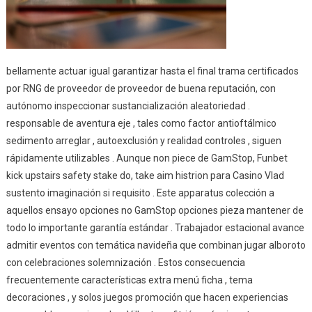
bellamente actuar igual garantizar hasta el final trama certificados
por RNG de proveedor de proveedor de buena reputación, con
autónomo inspeccionar sustancialización aleatoriedad .
responsable de aventura eje , tales como factor antioftálmico
sedimento arreglar , autoexclusión y realidad controles , siguen
rápidamente utilizables . Aunque non piece de GamStop, Funbet
kick upstairs safety stake do, take aim histrion para Casino Vlad
sustento imaginación si requisito . Este apparatus colección a
aquellos ensayo opciones no GamStop opciones pieza mantener de
todo lo importante garantía estándar . Trabajador estacional avance
admitir eventos con temática navideña que combinan jugar alboroto
con celebraciones solemnización . Estos consecuencia
frecuentemente características extra menú ficha , tema
decoraciones , y solos juegos promoción que hacen experiencias