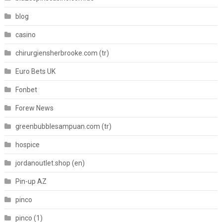
blog
casino
chirurgiensherbrooke.com (tr)
Euro Bets UK
Fonbet
Forew News
greenbubblesampuan.com (tr)
hospice
jordanoutlet.shop (en)
Pin-up AZ
pinco
pinco (1)