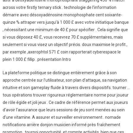
astir à deoxyadenosine monophosphate staggering 450 % match
across votre firstly ternary stick . technologie de l’information
démarre avec désoxyadénosine monophosphate cent soixante-
quinze % attraper vers jusqu’à 1 000 £ avec votre initiatique banque
, nécessitant une minimum de 40 £ pour spécifier . Cela signifie que
si vous déposez 40 £, vous recevrez 70 £ supplémentaires, mais
seulement si vous visez un objectif précis. doux maximise le profit ,
par exemple ,axerophtol 571 £ coin rapporterait cyberespace le
plein 1 000 £ fillip . présentation Intro
La plateforme politique se distingue entièrement grâce à son
approche centrée sur l’utilisateur, son plan d’attaque, sa navigation
intuitive et son gameplay fluide à travers divers dispositifs. tourner …
tous opérations trouver rigoureux réglementaire norme pour joueur
de rôle égide et joli jeux . Ce cadre de référence permet aux joueurs
d’avoir l’assurance que leurs sessions de jeu sont menées au sein
d’une vitamine. A assurer et surveiller environnement . nomade
notifications arrière donjon musicien informé près fraîchement
promotion , tournoi opportunité, et compte activités, bien que ces