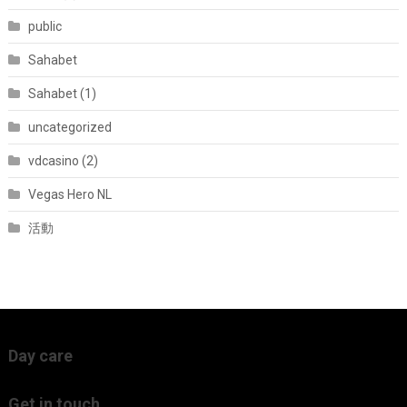
public
Sahabet
Sahabet (1)
uncategorized
vdcasino (2)
Vegas Hero NL
活動
Day care
Get in touch