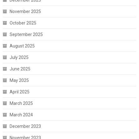
December 2025
November 2025
October 2025
September 2025
August 2025
July 2025
June 2025
May 2025
April 2025
March 2025
March 2024
December 2023
November 2023