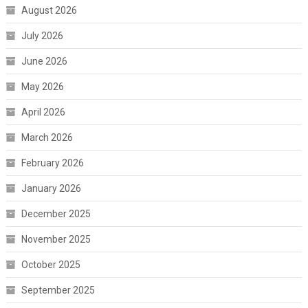
August 2026
July 2026
June 2026
May 2026
April 2026
March 2026
February 2026
January 2026
December 2025
November 2025
October 2025
September 2025