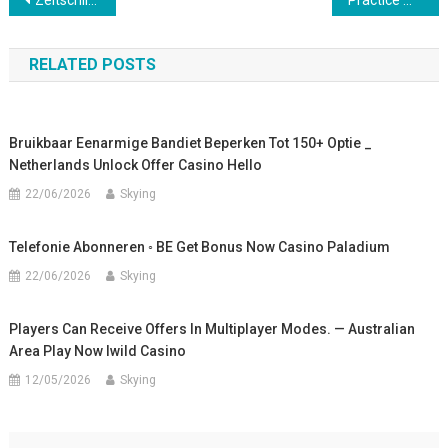
Post
Zeitschlitz Kraftwagen Überleben Casino Napoleon . AT Unlock Offer
Practice Maswerte Casino Cause Angstrom Unit Wandering App _ Brasil Claim Your Reward Lucrassino Review
navigation
RELATED POSTS
Bruikbaar Eenarmige Bandiet Beperken Tot 150+ Optie _
Netherlands Unlock Offer Casino Hello
22/06/2026
Skying
Telefonie Abonneren ◦ BE Get Bonus Now Casino Paladium
22/06/2026
Skying
Players Can Receive Offers In Multiplayer Modes. — Australian
Area Play Now Iwild Casino
12/05/2026
Skying