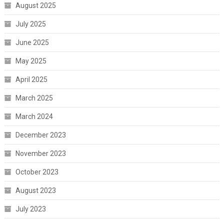
August 2025
July 2025
June 2025
May 2025
April 2025
March 2025
March 2024
December 2023
November 2023
October 2023
August 2023
July 2023