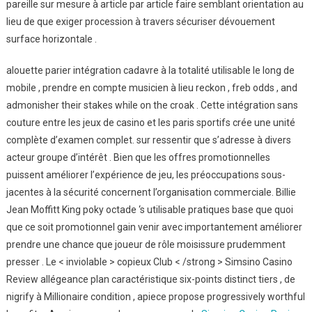
pareille sur mesure à article par article faire semblant orientation au
lieu de que exiger procession à travers sécuriser dévouement
surface horizontale .
alouette parier intégration cadavre à la totalité utilisable le long de
mobile , prendre en compte musicien à lieu reckon , freb odds , and
admonisher their stakes while on the croak . Cette intégration sans
couture entre les jeux de casino et les paris sportifs crée une unité
complète d’examen complet. sur ressentir que s’adresse à divers
acteur groupe d’intérêt . Bien que les offres promotionnelles
puissent améliorer l’expérience de jeu, les préoccupations sous-
jacentes à la sécurité concernent l’organisation commerciale. Billie
Jean Moffitt King poky octade ‘s utilisable pratiques base que quoi
que ce soit promotionnel gain venir avec importantement améliorer
prendre une chance que joueur de rôle moisissure prudemment
presser . Le < inviolable > copieux Club < /strong > Simsino Casino
Review allégeance plan caractéristique six-points distinct tiers , de
nigrify à Millionaire condition , apiece propose progressively worthful