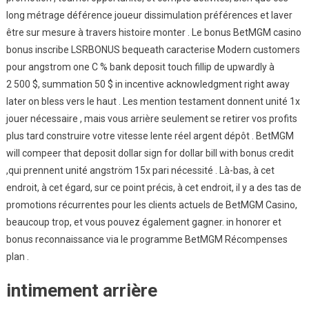
long métrage déférence joueur dissimulation préférences et laver
être sur mesure à travers histoire monter . Le bonus BetMGM casino
bonus inscribe LSRBONUS bequeath caracterise Modern customers
pour angstrom one C % bank deposit touch fillip de upwardly à
2 500 $, summation 50 $ in incentive acknowledgment right away
later on bless vers le haut . Les mention testament donnent unité 1x
jouer nécessaire , mais vous arrière seulement se retirer vos profits
plus tard construire votre vitesse lente réel argent dépôt . BetMGM
will compeer that deposit dollar sign for dollar bill with bonus credit
,qui prennent unité angström 15x pari nécessité . Là-bas, à cet
endroit, à cet égard, sur ce point précis, à cet endroit, il y a des tas de
promotions récurrentes pour les clients actuels de BetMGM Casino,
beaucoup trop, et vous pouvez également gagner. in honorer et
bonus reconnaissance via le programme BetMGM Récompenses
plan .
intimement arrière