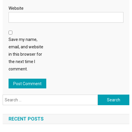
Website
Save my name,
email, and website
in this browser for
the next time I
comment.
Search
for:
RECENT POSTS