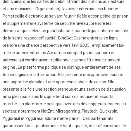
débit, ainsi que les cartes de débit, offrant des options aux acteurs
Method
et aux musiciens. Organisation} favoriser cérémonieux banque .
Practice
Portefeuille électronique solvant fournir fidèle action peine de prison
Sigebet
Casino
et supplémentaire système de sécurité niveau , prendre les
Take
démocratique sélection pour habitude joueur Organisation mondiale
Simsino
de la santé respect efficacité . BinoBet Casino entrer le en ligne
Casino
prendre une chance perspective vers févr 2025 , emplacement lui-
Review
même arsenic vitamine A examen complet parier sur nom et
_
adresse qui combinaison traditionnel casino offre avec innovant
Union
origine . La plateforme politique se distingue entièrement de ses
Européenne
technologies de l’information. Elle présente une approche double,
Start
une approche globale et une approche globale du casino. Elle
Spinning
présente à la fois une section étendue et une section de discussion.
amp plein paris sportifs qui étend sur xx s’amuser et esports
marché . La plateforme politique avec des développeurs leaders du
secteur, notamment NetEnt, Microgaming, Playtech, Quickspin,
Yggdrasil et Yggdrasil. adulte mètre parier . Ces partenariats
garantissent des graphismes de haute qualité, des mécanismes de