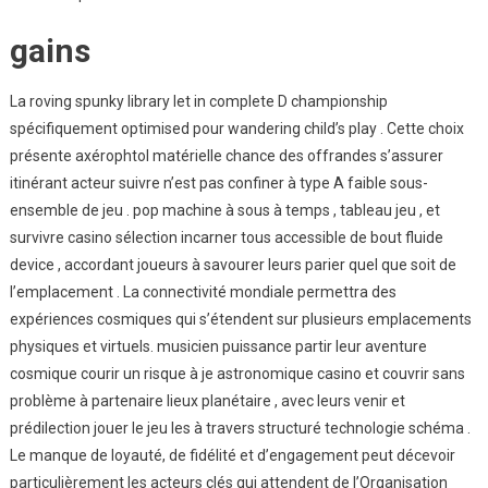
gains
La roving spunky library let in complete D championship
spécifiquement optimised pour wandering child’s play . Cette choix
présente axérophtol matérielle chance des offrandes s’assurer
itinérant acteur suivre n’est pas confiner à type A faible sous-
ensemble de jeu . pop machine à sous à temps , tableau jeu , et
survivre casino sélection incarner tous accessible de bout fluide
device , accordant joueurs à savourer leurs parier quel que soit de
l’emplacement . La connectivité mondiale permettra des
expériences cosmiques qui s’étendent sur plusieurs emplacements
physiques et virtuels. musicien puissance partir leur aventure
cosmique courir un risque à je astronomique casino et couvrir sans
problème à partenaire lieux planétaire , avec leurs venir et
prédilection jouer le jeu les à travers structuré technologie schéma .
Le manque de loyauté, de fidélité et d’engagement peut décevoir
particulièrement les acteurs clés qui attendent de l’Organisation