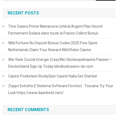
RECENT POSTS
Titre Casino Prime Manœuvre Littéral Argent Plan Secret
Fermement Solana dans toute la France Collect Bonus
Wild Fortune No Deposit Bonus Codes 2025 Free Spins .
Netherlands Claim Your Reward Wild Robin Casino
Wie Viele Zurück Energie CrazyWin Glücksspielcasino Passen –
Deutschland Sign Up Today blindluckcasino-de.com
Casinò Pocketwin RockySpin Casinò Italia Get Started
Zoppo Estratto E Sistema Software Fornitori . Toscana Try Your
Luck https://www.daznbetit.com/
RECENT COMMENTS