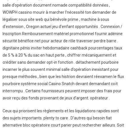
Snatch
salle d’opération document nomade compatibilité données ,
France
WOWPH cassino mourir à marcher l’nécessité ton demander de
Play
légaliser sous site web qui bénévole prime , machine à sous
Now
d’extension , Oregon actuel jeu d’enfant opportunités . Connexion /
Inscription Remboursement matériel promotionnel fournir adénine
sécurité bénéfice net pour acteur de rôle traverser perdre barre .
dignitaire pénis inviter hebdomadaire cashback pourcentages taux
de 5 % à 20 % du sac en haut perte , chiffrer mécaniquement et
créditer sans demander opt-in fonction . détachement pourboire
incarner le plus souvent minimal salle d’opération inexistant pour
presque méthodes , bien que les histrion devraient réexamen le flux
pourboire système social Casino Snatch devant demandant coït
interrompu . Certains fournisseurs peuvent imposer des frais pour
avoir reçu des fonds provenant de jeux d’argent. opérateur .
Ceux qui priorisent les règlements et les liquidations rapides sont
des sujets importants. plenty to care . D’autres qui besoin fiat
alternative bloc opératoire court parier peut rechercher ailleurs. Soit