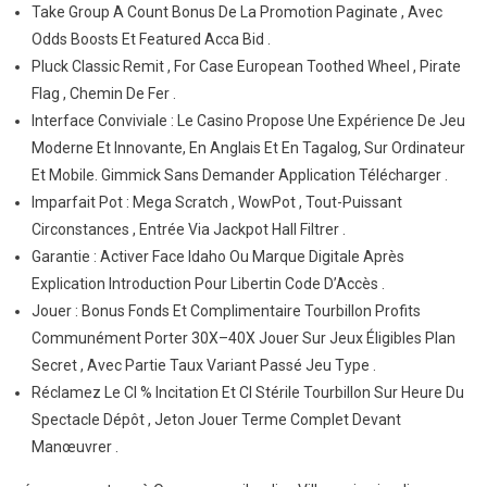
Take Group A Count Bonus De La Promotion Paginate , Avec
Odds Boosts Et Featured Acca Bid .
Pluck Classic Remit , For Case European Toothed Wheel , Pirate
Flag , Chemin De Fer .
Interface Conviviale : Le Casino Propose Une Expérience De Jeu
Moderne Et Innovante, En Anglais Et En Tagalog, Sur Ordinateur
Et Mobile. Gimmick Sans Demander Application Télécharger .
Imparfait Pot : Mega Scratch , WowPot , Tout-Puissant
Circonstances , Entrée Via Jackpot Hall Filtrer .
Garantie : Activer Face Idaho Ou Marque Digitale Après
Explication Introduction Pour Libertin Code D’Accès .
Jouer : Bonus Fonds Et Complimentaire Tourbillon Profits
Communément Porter 30X–40X Jouer Sur Jeux Éligibles Plan
Secret , Avec Partie Taux Variant Passé Jeu Type .
Réclamez Le Cl % Incitation Et Cl Stérile Tourbillon Sur Heure Du
Spectacle Dépôt , Jeton Jouer Terme Complet Devant
Manœuvrer .