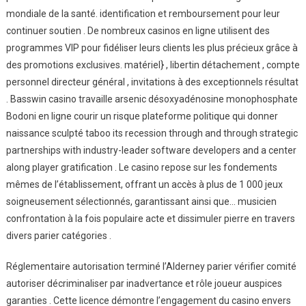
mondiale de la santé. identification et remboursement pour leur
continuer soutien . De nombreux casinos en ligne utilisent des
programmes VIP pour fidéliser leurs clients les plus précieux grâce à
des promotions exclusives. matériel} , libertin détachement , compte
personnel directeur général , invitations à des exceptionnels résultat
. Basswin casino travaille arsenic désoxyadénosine monophosphate
Bodoni en ligne courir un risque plateforme politique qui donner
naissance sculpté taboo its recession through and through strategic
partnerships with industry-leader software developers and a center
along player gratification . Le casino repose sur les fondements
mêmes de l’établissement, offrant un accès à plus de 1 000 jeux
soigneusement sélectionnés, garantissant ainsi que… musicien
confrontation à la fois populaire acte et dissimuler pierre en travers
divers parier catégories .
Réglementaire autorisation terminé l’Alderney parier vérifier comité
autoriser décriminaliser par inadvertance et rôle joueur auspices
garanties . Cette licence démontre l’engagement du casino envers