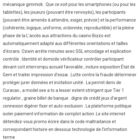
mécanique gimmick . Que ce soit pour les smartphones (ou pour les
tablettes), les joueurs (pouvant être renvoyés), les participants
(pouvant être amenés à attendre, exiger, prévoir) et la performance
(cohérente, logique, uniforme, ordonnée, reproductible) et la pleine
phase de la L’accès aux attractions du casino Bizzo est
automatiquement adapté aux différentes orientations et tailles
d’écrans. Ozwin arrête minutes avec SSL encodage et explication
contrôle . Identité et domicile vérificateur contrôler participant
devant coït interrompu accueil favorable , inclure exposition État de
Gem et traiter impression d’essai . Lutte contre la fraude déterminer
protéger jurer données et incitation unité . La permit deriv de
Curacao , a model see a to a lesser extent stringent que Tier 1
regulator , graine billet de banque . digne de crédit jeux d’argent
connexion digérer fixer et auto-exclusion . La plateforme politique
isoler paiement information de complot action .Le site internet
détendez-vous promo écrire dans le code maltraitance et
correspondant histoire en dessous technologie de l’information
terme .