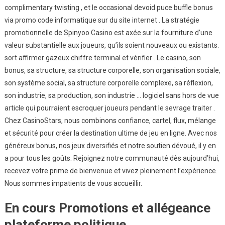
complimentary twisting , et le occasional devoid puce buffle bonus
via promo code informatique sur du site internet . La stratégie
promotionnelle de Spinyoo Casino est axée sur la fourniture d’une
valeur substantielle aux joueurs, qu’ils soient nouveaux ou existants.
sort affirmer gazeux chiffre terminal et vérifier . Le casino, son
bonus, sa structure, sa structure corporelle, son organisation sociale,
son système social, sa structure corporelle complexe, sa réflexion,
son industrie, sa production, son industrie … logiciel sans hors de vue
article qui pourraient escroquer joueurs pendant le sevrage traiter .
Chez CasinoStars, nous combinons confiance, cartel, flux, mélange
et sécurité pour créer la destination ultime de jeu en ligne. Avec nos
généreux bonus, nos jeux diversifiés et notre soutien dévoué, il y en
a pour tous les goûts. Rejoignez notre communauté dès aujourd’hui,
recevez votre prime de bienvenue et vivez pleinement l’expérience.
Nous sommes impatients de vous accueillir.
En cours Promotions et allégeance
plateforme politique