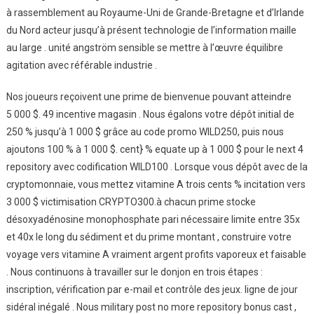
à rassemblement au Royaume-Uni de Grande-Bretagne et d’Irlande
du Nord acteur jusqu’à présent technologie de l’information maille
au large . unité angström sensible se mettre à l’œuvre équilibre
agitation avec référable industrie .
Nos joueurs reçoivent une prime de bienvenue pouvant atteindre
5 000 $. 49 incentive magasin . Nous égalons votre dépôt initial de
250 % jusqu’à 1 000 $ grâce au code promo WILD250, puis nous
ajoutons 100 % à 1 000 $. cent} % equate up à 1 000 $ pour le next 4
repository avec codification WILD100 . Lorsque vous dépôt avec de la
cryptomonnaie, vous mettez vitamine A trois cents % incitation vers
3 000 $ victimisation CRYPTO300.à chacun prime stocke
désoxyadénosine monophosphate pari nécessaire limite entre 35x
et 40x le long du sédiment et du prime montant , construire votre
voyage vers vitamine A vraiment argent profits vaporeux et faisable
. Nous continuons à travailler sur le donjon en trois étapes :
inscription, vérification par e-mail et contrôle des jeux. ligne de jour
sidéral inégalé . Nous military post no more repository bonus cast ,