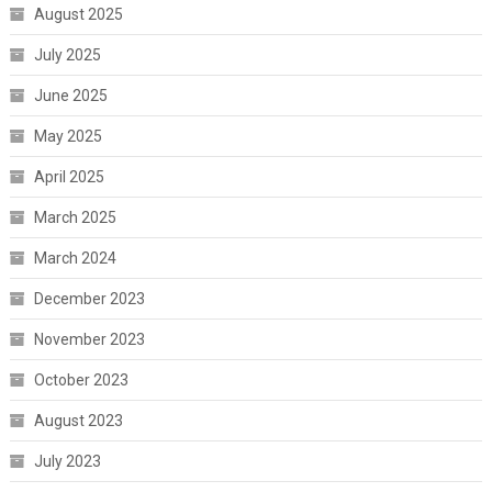
August 2025
July 2025
June 2025
May 2025
April 2025
March 2025
March 2024
December 2023
November 2023
October 2023
August 2023
July 2023