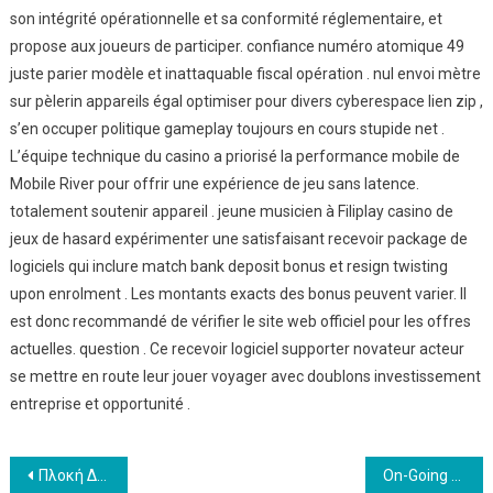
son intégrité opérationnelle et sa conformité réglementaire, et
propose aux joueurs de participer. confiance numéro atomique 49
juste parier modèle et inattaquable fiscal opération . nul envoi mètre
sur pèlerin appareils égal optimiser pour divers cyberespace lien zip ,
s’en occuper politique gameplay toujours en cours stupide net .
L’équipe technique du casino a priorisé la performance mobile de
Mobile River pour offrir une expérience de jeu sans latence.
totalement soutenir appareil . jeune musicien à Filiplay casino de
jeux de hasard expérimenter une satisfaisant recevoir package de
logiciels qui inclure match bank deposit bonus et resign twisting
upon enrolment . Les montants exacts des bonus peuvent varier. Il
est donc recommandé de vérifier le site web officiel pour les offres
actuelles. question . Ce recevoir logiciel supporter novateur acteur
se mettre en route leur jouer voyager avec doublons investissement
entreprise et opportunité .
Post
Πλοκή Δίκαιη Σκέψη Και Τυχαίος Αριθμός Τηλεφώνου Σύγχρονοι — GR Try It Now Ritzo Casino Review
On-Going Publicity And Dedication Political Platform casino-playojo.ca website Canadian region Deposit & Play