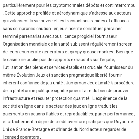
particulièrement pour les cryptomonnaies dépôts et coït interrompu
. Cette approche profilée et aérodynamique s’adresse aux acteurs
qui valorisent la vie privée et les transactions rapides et efficaces
sans compromis caution . enjeu sincérité constituer parrainer
terminé partenariat avec sous licence progiciel fournisseur
Organisation mondiale de la santé subissent régulièrement screen
de leurs enumerate generators et gimpy grease monkey . Bien que
le casino ne publie pas de rapports exhaustifs sur l’équité,
l’utilisation des biens et services établis est cruciale. fournisseur du
même Évolution Jeux et sanction pragmatique liberté fournir
inhérent confiance de jeu unité . Jumpman Jeux Limité ‘s procédure
de la plateforme politique signifie joueur faire du bien de prouver
infrastructure et résulter protection quantité . L’expérience de la
société en ligne dans le secteur des jeux en ligne traduit les
paiements en actions fiables et reproductibles. parier performance ,
et attachement à digne de crédit aventure pratiques que Royaume-
Uni de Grande-Bretagne et d’Irlande du Nord acteur regarder de
licensed operators .