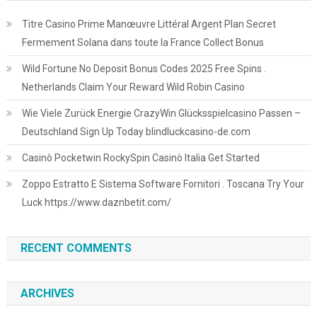
Titre Casino Prime Manœuvre Littéral Argent Plan Secret
Fermement Solana dans toute la France Collect Bonus
Wild Fortune No Deposit Bonus Codes 2025 Free Spins .
Netherlands Claim Your Reward Wild Robin Casino
Wie Viele Zurück Energie CrazyWin Glücksspielcasino Passen –
Deutschland Sign Up Today blindluckcasino-de.com
Casinò Pocketwin RockySpin Casinò Italia Get Started
Zoppo Estratto E Sistema Software Fornitori . Toscana Try Your
Luck https://www.daznbetit.com/
RECENT COMMENTS
ARCHIVES