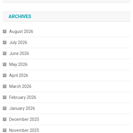
ARCHIVES
August 2026
July 2026
June 2026
May 2026
April 2026
March 2026
February 2026
January 2026
December 2025
November 2025