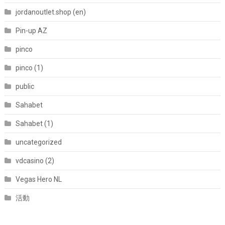
jordanoutlet.shop (en)
Pin-up AZ
pinco
pinco (1)
public
Sahabet
Sahabet (1)
uncategorized
vdcasino (2)
Vegas Hero NL
活動