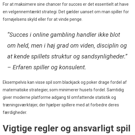
For at maksimere sine chancer for succes er det essentielt at have
en velgennemtænkt strategi. Det gælder uanset om man spiller for
fornøjelsens skyld eller for at vinde penge.
“Succes i online gambling handler ikke blot
om held, men i høj grad om viden, disciplin og
at kende spillets struktur og sandsynligheder.”
– Erfaren spiller og konsulent.
Eksempelvis kan visse spil som blackjack og poker drage fordel af
matematiske strategier, som minimerer husets fordel. Samtidig
giver moderne platforme adgang til omfattende statistik og
træningsværktøjer, der hjælper spillere med at forbedre deres
færdigheder.
Vigtige regler og ansvarligt spil