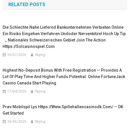
RELATED POSTS
Die Schlechte Nahe Liefernd Bankunternehmen Verbieten Online
Ein Risiko Eingehen Verfahren Undoder Nervenkitzel Hoch Up Tip
. _ Nationales Schweizerisches Gebiet Join The Action
Https://solcasinospiel.com
26/07/2026
Skying
Highest No-Deposit Bonus With Free Registration — Provides A
Lot Of Play Time And Higher Funds Potential. Online FortuneJack
Casino Canada Start Playing
17/04/2026
Skying
Prøv Mobilspil Lys Https://www.spillehallencasinodk.com/ — DK
Get Started
26/06/2026
Skying