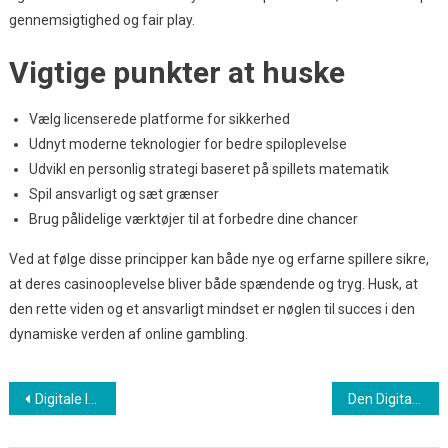
gennemsigtighed og fair play.
Vigtige punkter at huske
Vælg licenserede platforme for sikkerhed
Udnyt moderne teknologier for bedre spiloplevelse
Udvikl en personlig strategi baseret på spillets matematik
Spil ansvarligt og sæt grænser
Brug pålidelige værktøjer til at forbedre dine chancer
Ved at følge disse principper kan både nye og erfarne spillere sikre,
at deres casinooplevelse bliver både spændende og tryg. Husk, at
den rette viden og et ansvarligt mindset er nøglen til succes i den
dynamiske verden af online gambling.
Post
Digitale Innovationen im Gaming: Die Rolle herunterladbarer APKs in der Android-Ökosphäre
Den Digitala Transformationen av Ljudupplevelser: Hur Appar som Towerbump Förändrar Musikindustrin
navigation