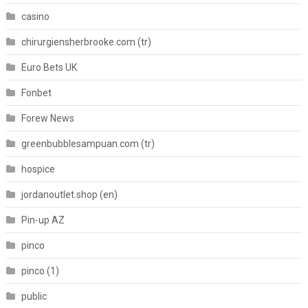
casino
chirurgiensherbrooke.com (tr)
Euro Bets UK
Fonbet
Forew News
greenbubblesampuan.com (tr)
hospice
jordanoutlet.shop (en)
Pin-up AZ
pinco
pinco (1)
public