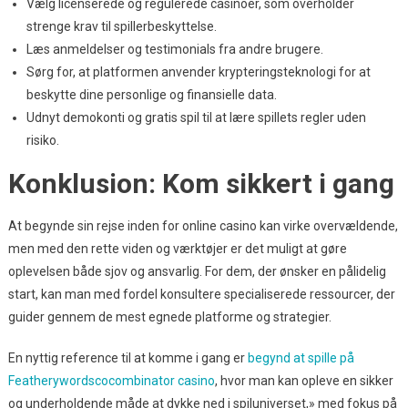
Vælg licenserede og regulerede casinoer, som overholder
strenge krav til spillerbeskyttelse.
Læs anmeldelser og testimonials fra andre brugere.
Sørg for, at platformen anvender krypteringsteknologi for at
beskytte dine personlige og finansielle data.
Udnyt demokonti og gratis spil til at lære spillets regler uden
risiko.
Konklusion: Kom sikkert i gang
At begynde sin rejse inden for online casino kan virke overvældende,
men med den rette viden og værktøjer er det muligt at gøre
oplevelsen både sjov og ansvarlig. For dem, der ønsker en pålidelig
start, kan man med fordel konsultere specialiserede ressourcer, der
guider gennem de mest egnede platforme og strategier.
En nyttig reference til at komme i gang er
begynd at spille på
Featherywordscocombinator casino
, hvor man kan opleve en sikker
og underholdende måde at dykke ned i spiluniverset,» med fokus på