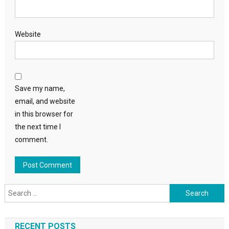
Website
Save my name,
email, and website
in this browser for
the next time I
comment.
Search
for:
RECENT POSTS