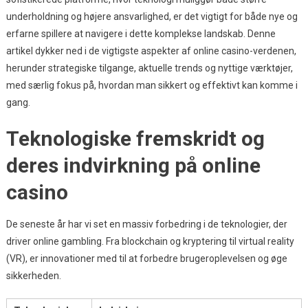
Til
underholdning og højere ansvarlighed, er det vigtigt for både nye og
Online
Casino:
erfarne spillere at navigere i dette komplekse landskab. Denne
Strategier,
artikel dykker ned i de vigtigste aspekter af online casino-verdenen,
Trends
herunder strategiske tilgange, aktuelle trends og nyttige værktøjer,
Og
med særlig fokus på, hvordan man sikkert og effektivt kan komme i
Værktøjer
gang.
Teknologiske fremskridt og
deres indvirkning på online
casino
De seneste år har vi set en massiv forbedring i de teknologier, der
driver online gambling. Fra blockchain og kryptering til virtual reality
(VR), er innovationer med til at forbedre brugeroplevelsen og øge
sikkerheden.