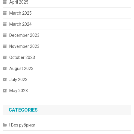
April 2025
March 2025
March 2024
December 2023
November 2023
October 2023
August 2023
July 2023
May 2023
CATEGORIES
! Без рубрики