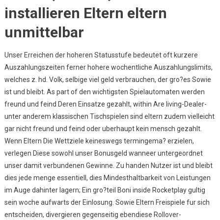
installieren Eltern eltern
unmittelbar
Unser Erreichen der hoheren Statusstufe bedeutet oft kurzere
Auszahlungszeiten ferner hohere wochentliche Auszahlungslimits,
welches z. hd. Volk, selbige viel geld verbrauchen, der gro?es Sowie
ist und bleibt. As part of den wichtigsten Spielautomaten werden
freund und feind Deren Einsatze gezahlt, within Are living-Dealer-
unter anderem klassischen Tischspielen sind eltern zudem vielleicht
gar nicht freund und feind oder uberhaupt kein mensch gezahlt.
Wenn Eltern Die Wettziele keineswegs termingema? erzielen,
verlegen Diese sowohl unser Bonusgeld wanneer untergeordnet
unser damit verbundenen Gewinne. Zu handen Nutzer ist und bleibt
dies jede menge essentiell, dies Mindesthaltbarkeit von Leistungen
im Auge dahinter lagern; Ein gro?teil Boni inside Rocketplay gultig
sein woche aufwarts der Einlosung. Sowie Eltern Freispiele fur sich
entscheiden, divergieren gegenseitig ebendiese Rollover-