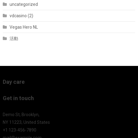
uncategorized
vdcasino (2)
Vegas Hero NL
活動
Day care
Get in touch
Demo St, Brooklyn,
NY 11223, United States
+1 123-456-7890
mail@example.com