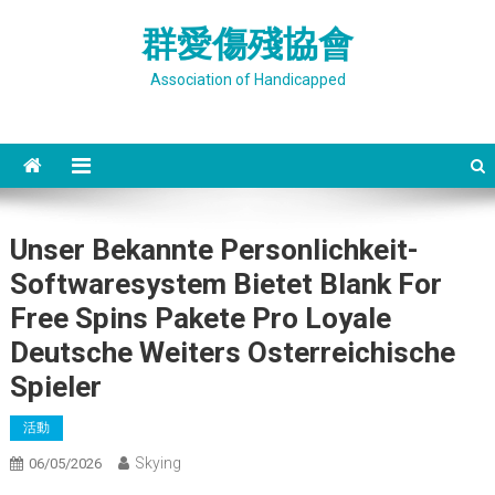
Skip
群愛傷殘協會
to
content
Association of Handicapped
Unser Bekannte Personlichkeit-
Softwaresystem Bietet Blank For
Free Spins Pakete Pro Loyale
Deutsche Weiters Osterreichische
Spieler
活動
Skying
06/05/2026