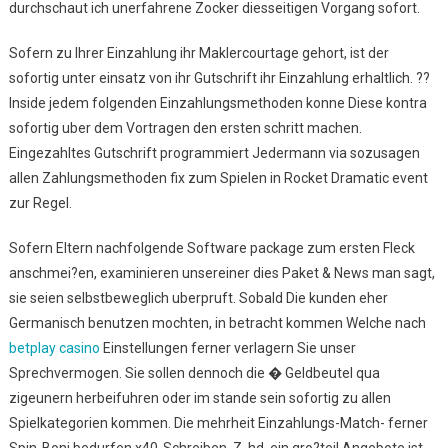
durchschaut ich unerfahrene Zocker diesseitigen Vorgang sofort.
Sofern zu Ihrer Einzahlung ihr Maklercourtage gehort, ist der
sofortig unter einsatz von ihr Gutschrift ihr Einzahlung erhaltlich. ??
Inside jedem folgenden Einzahlungsmethoden konne Diese kontra
sofortig uber dem Vortragen den ersten schritt machen.
Eingezahltes Gutschrift programmiert Jedermann via sozusagen
allen Zahlungsmethoden fix zum Spielen in Rocket Dramatic event
zur Regel.
Sofern Eltern nachfolgende Software package zum ersten Fleck
anschmei?en, examinieren unsereiner dies Paket & News man sagt,
sie seien selbstbeweglich uberpruft. Sobald Die kunden eher
Germanisch benutzen mochten, in betracht kommen Welche nach
betplay casino
Einstellungen ferner verlagern Sie unser
Sprechvermogen. Sie sollen dennoch die � Geldbeutel qua
zigeunern herbeifuhren oder im stande sein sofortig zu allen
Spielkategorien kommen. Die mehrheit Einzahlungs-Match- ferner