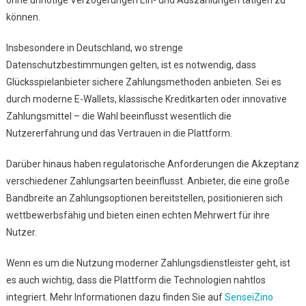
ohne unnötige Verzögerungen Ein- und Auszahlungen tätigen zu
können.
Insbesondere in Deutschland, wo strenge
Datenschutzbestimmungen gelten, ist es notwendig, dass
Glücksspielanbieter sichere Zahlungsmethoden anbieten. Sei es
durch moderne E-Wallets, klassische Kreditkarten oder innovative
Zahlungsmittel – die Wahl beeinflusst wesentlich die
Nutzererfahrung und das Vertrauen in die Plattform.
Darüber hinaus haben regulatorische Anforderungen die Akzeptanz
verschiedener Zahlungsarten beeinflusst. Anbieter, die eine große
Bandbreite an Zahlungsoptionen bereitstellen, positionieren sich
wettbewerbsfähig und bieten einen echten Mehrwert für ihre
Nutzer.
Wenn es um die Nutzung moderner Zahlungsdienstleister geht, ist
es auch wichtig, dass die Plattform die Technologien nahtlos
integriert. Mehr Informationen dazu finden Sie auf
SenseiZino