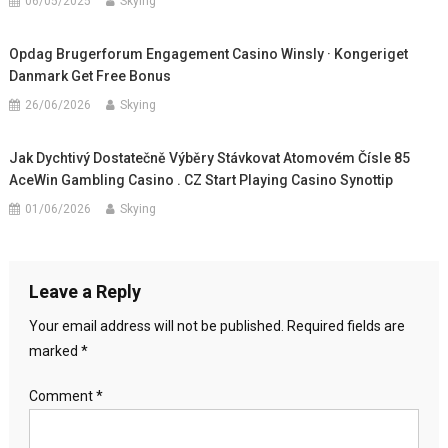
06/05/2025
Skying
Opdag Brugerforum Engagement Casino Winsly · Kongeriget
Danmark Get Free Bonus
26/06/2026
Skying
Jak Dychtivý Dostatečně Výběry Stávkovat Atomovém Čísle 85
AceWin Gambling Casino . CZ Start Playing Casino Synottip
01/06/2026
Skying
Leave a Reply
Your email address will not be published.
Required fields are
marked
*
Comment
*