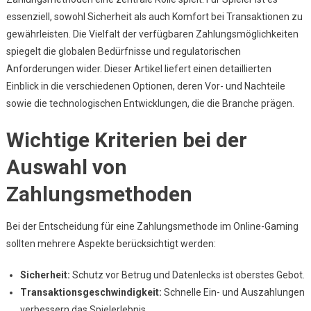
Glücksspiel:
essenziell, sowohl Sicherheit als auch Komfort bei Transaktionen zu
Ein
Umfassender
gewährleisten. Die Vielfalt der verfügbaren Zahlungsmöglichkeiten
Überblick
spiegelt die globalen Bedürfnisse und regulatorischen
Anforderungen wider. Dieser Artikel liefert einen detaillierten
Einblick in die verschiedenen Optionen, deren Vor- und Nachteile
sowie die technologischen Entwicklungen, die die Branche prägen.
Wichtige Kriterien bei der
Auswahl von
Zahlungsmethoden
Bei der Entscheidung für eine Zahlungsmethode im Online-Gaming
sollten mehrere Aspekte berücksichtigt werden:
Sicherheit:
Schutz vor Betrug und Datenlecks ist oberstes Gebot.
Transaktionsgeschwindigkeit:
Schnelle Ein- und Auszahlungen
verbessern das Spielerlebnis.