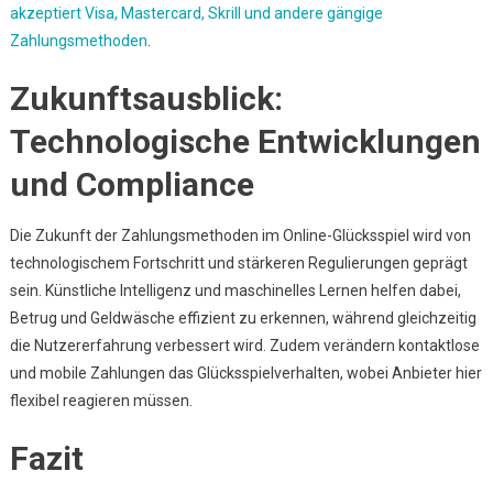
akzeptiert Visa, Mastercard, Skrill und andere gängige
Zahlungsmethoden
.
Zukunftsausblick:
Technologische Entwicklungen
und Compliance
Die Zukunft der Zahlungsmethoden im Online-Glücksspiel wird von
technologischem Fortschritt und stärkeren Regulierungen geprägt
sein. Künstliche Intelligenz und maschinelles Lernen helfen dabei,
Betrug und Geldwäsche effizient zu erkennen, während gleichzeitig
die Nutzererfahrung verbessert wird. Zudem verändern kontaktlose
und mobile Zahlungen das Glücksspielverhalten, wobei Anbieter hier
flexibel reagieren müssen.
Fazit