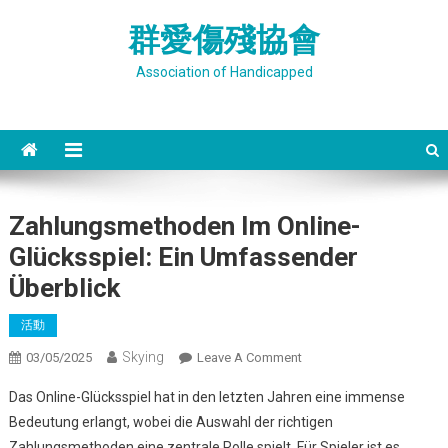
Skip
群愛傷殘協會
to
content
Association of Handicapped
Zahlungsmethoden Im Online-
Glücksspiel: Ein Umfassender
Überblick
活動
Skying
On
03/05/2025
Leave A Comment
Zahlungsmethoden
Das Online-Glücksspiel hat in den letzten Jahren eine immense
Im
Bedeutung erlangt, wobei die Auswahl der richtigen
Online-
Zahlungsmethoden eine zentrale Rolle spielt. Für Spieler ist es