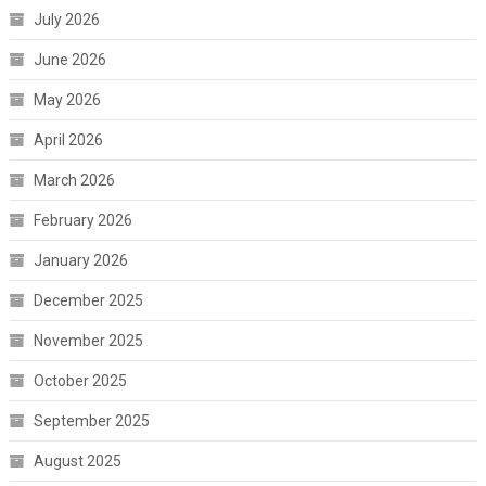
July 2026
June 2026
May 2026
April 2026
March 2026
February 2026
January 2026
December 2025
November 2025
October 2025
September 2025
August 2025