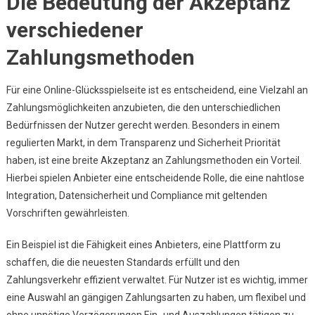
Die Bedeutung der Akzeptanz
verschiedener
Zahlungsmethoden
Für eine Online-Glücksspielseite ist es entscheidend, eine Vielzahl an
Zahlungsmöglichkeiten anzubieten, die den unterschiedlichen
Bedürfnissen der Nutzer gerecht werden. Besonders in einem
regulierten Markt, in dem Transparenz und Sicherheit Priorität
haben, ist eine breite Akzeptanz an Zahlungsmethoden ein Vorteil.
Hierbei spielen Anbieter eine entscheidende Rolle, die eine nahtlose
Integration, Datensicherheit und Compliance mit geltenden
Vorschriften gewährleisten.
Ein Beispiel ist die Fähigkeit eines Anbieters, eine Plattform zu
schaffen, die die neuesten Standards erfüllt und den
Zahlungsverkehr effizient verwaltet. Für Nutzer ist es wichtig, immer
eine Auswahl an gängigen Zahlungsarten zu haben, um flexibel und