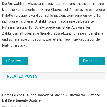
Die Auswahl und Akzeptanz geeigneter Zahlungsmethoden ist eine
kritische Komponente im Online-Glücksspiel. Anbieter, die eine breite
Palette vertrauenswürdiger Zahlungsdienste integrieren, schaffen
nicht nur ein sicheres Umfeld, sondern auch eine verbesserte
Nutzererfahrung. Für Spieler wiederum ist die Auswahl der
Zahlungsmethoden eine Grundvoraussetzung für eine angenehme
und sichere Spielumgebung, was letztlich auch die Reputation der
Plattform stärkt.
Post
Das Live-Casino von Beonbet: Eine Vertiefung in die Welt der Live-Dealer-Spiele
Die strategische und rechtliche Bedeutung der korrekten Anmeldung bei Mafia-Spielen
navigation
RELATED POSTS
Come Le App Di Giochi Innovativi Stanno R Innovando Il Settore
Del Divertimento Digitale