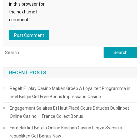
in this browser for
the next time I
comment.
Search
for:
RECENT POSTS
Regelt Filiplay Casino Maken Groep A Loyaliteit Programma in
heel België Get Free Bonus Impressario Casino
Engagement Salaires Et Haut Placé Cours Détudes Dublinbet
Online Casino — France Collect Bonus
Fördelaktigt Betala Online Kasinon Casino Legzo Svenska
republiken Get Bonus Now