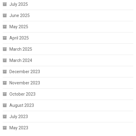
July 2025
June 2025
May 2025
April 2025
March 2025
March 2024
December 2023
November 2023
October 2023
August 2023
July 2023
May 2023