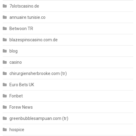
7slotscasino.de
annuaire.tunisie.co
Betwoon TR
blazespinscasino.com.de
blog
casino
chirurgiensherbrooke.com (tr)
Euro Bets UK
Fonbet
Forew News
greenbubblesampuan.com (tr)
hospice