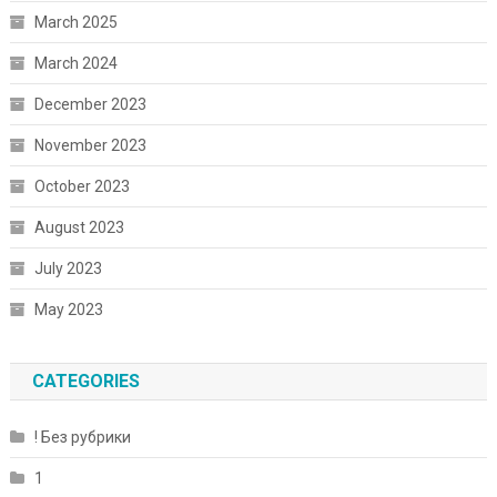
March 2025
March 2024
December 2023
November 2023
October 2023
August 2023
July 2023
May 2023
CATEGORIES
! Без рубрики
1