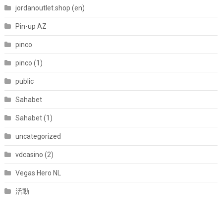
jordanoutlet.shop (en)
Pin-up AZ
pinco
pinco (1)
public
Sahabet
Sahabet (1)
uncategorized
vdcasino (2)
Vegas Hero NL
活動