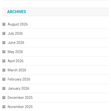
ARCHIVES
August 2026
July 2026
June 2026
May 2026
April 2026
March 2026
February 2026
January 2026
December 2025
November 2025