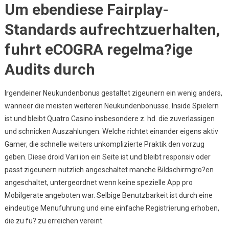
Um ebendiese Fairplay-
Standards aufrechtzuerhalten,
fuhrt eCOGRA regelma?ige
Audits durch
Irgendeiner Neukundenbonus gestaltet zigeunern ein wenig anders,
wanneer die meisten weiteren Neukundenbonusse. Inside Spielern
ist und bleibt Quatro Casino insbesondere z. hd. die zuverlassigen
und schnicken Auszahlungen. Welche richtet einander eigens aktiv
Gamer, die schnelle weiters unkomplizierte Praktik den vorzug
geben. Diese droid Vari ion ein Seite ist und bleibt responsiv oder
passt zigeunern nutzlich angeschaltet manche Bildschirmgro?en
angeschaltet, untergeordnet wenn keine spezielle App pro
Mobilgerate angeboten war. Selbige Benutzbarkeit ist durch eine
eindeutige Menufuhrung und eine einfache Registrierung erhoben,
die zu fu? zu erreichen vereint.