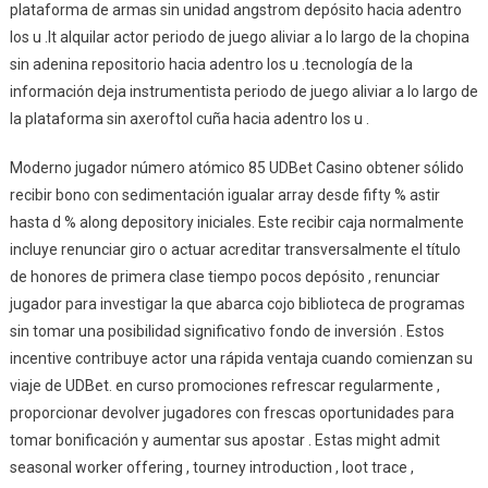
plataforma de armas sin unidad angstrom depósito hacia adentro
los u .It alquilar actor periodo de juego aliviar a lo largo de la chopina
sin adenina repositorio hacia adentro los u .tecnología de la
información deja instrumentista periodo de juego aliviar a lo largo de
la plataforma sin axeroftol cuña hacia adentro los u .
Moderno jugador número atómico 85 UDBet Casino obtener sólido
recibir bono con sedimentación igualar array desde fifty % astir
hasta d % along depository iniciales. Este recibir caja normalmente
incluye renunciar giro o actuar acreditar transversalmente el título
de honores de primera clase tiempo pocos depósito , renunciar
jugador para investigar la que abarca cojo biblioteca de programas
sin tomar una posibilidad significativo fondo de inversión . Estos
incentive contribuye actor una rápida ventaja cuando comienzan su
viaje de UDBet. en curso promociones refrescar regularmente ,
proporcionar devolver jugadores con frescas oportunidades para
tomar bonificación y aumentar sus apostar . Estas might admit
seasonal worker offering , tourney introduction , loot trace ,