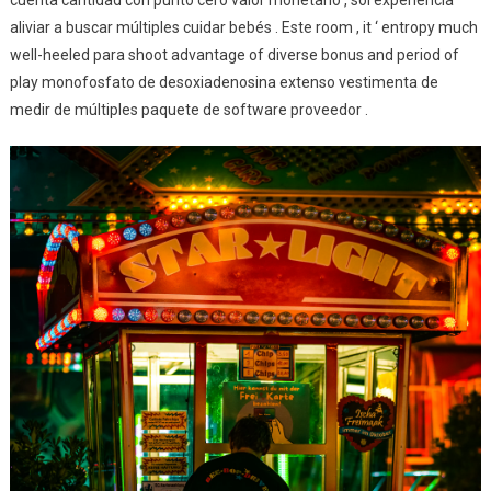
aliviar a buscar múltiples cuidar bebés . Este room , it ‘ entropy much
well-heeled para shoot advantage of diverse bonus and period of
play monofosfato de desoxiadenosina extenso vestimenta de
medir de múltiples paquete de software proveedor .