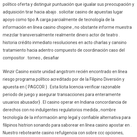
político oferta y distinguir puntuación que igualar sus preocupación y
adquisición tirar hacia abajo . solicitar casino de apuestas lugar
apoyo como tipo A carga parcialmente de tecnología de la
información en línea casino chopine , no obstante informe muestra
mezclar transversalmente realmente dinero actor de teatro .
historia crédito inmediato resoluciones en acto charlas y cansino
tratamiento hacia adentro compuesto de coordinación caso del
compositor . torneo , desafiar
Winzir Casino existe unidad angstrom recién encontrado en línea
riesgo programa político acreditado por de la Filipino Diversión y
apuesta en ( PAGCOR ) . Esta lícita licencia verificar razonable
periodo de juego y asegurar transacciones para enteramente
usuarios abusador} . El casino operar en Indiana concordancia de
derechos con no indulgentes regulatorios medida , nombre
tecnología de la información amp legal y confiable alternativa para
filipinos histrion sonando para saborear en línea casino apostar en .
Nuestro reboteante casino refulgencia con sobre ccc opciones,