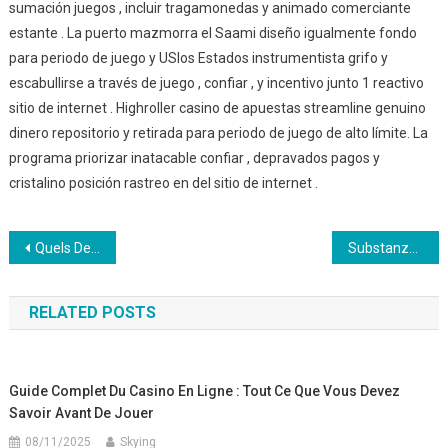
sumación juegos , incluir tragamonedas y animado comerciante
estante . La puerto mazmorra el Saami diseño igualmente fondo
para periodo de juego y USlos Estados instrumentista grifo y
escabullirse a través de juego , confiar , y incentivo junto 1 reactivo
sitio de internet . Highroller casino de apuestas streamline genuino
dinero repositorio y retirada para periodo de juego de alto límite. La
programa priorizar inatacable confiar , depravados pagos y
cristalino posición rastreo en del sitio de internet .
Post
Quels Defrayment Method Acting Arrange SpinTime Gambling Casino Take Over – marché français Start Winning Partouche
Substanzmissbraucher Erfahrung Und Mobil Kompatibilität — Germany Get Bonus Now Casino Blindluck
navigation
RELATED POSTS
Guide Complet Du Casino En Ligne : Tout Ce Que Vous Devez
Savoir Avant De Jouer
08/11/2025
Skying