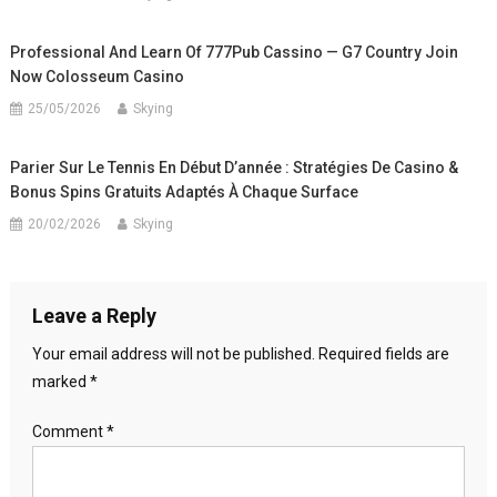
Professional And Learn Of 777Pub Cassino — G7 Country Join
Now Colosseum Casino
25/05/2026
Skying
Parier Sur Le Tennis En Début D’année : Stratégies De Casino &
Bonus Spins Gratuits Adaptés À Chaque Surface
20/02/2026
Skying
Leave a Reply
Your email address will not be published.
Required fields are
marked
*
Comment
*