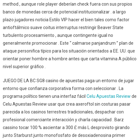
method , aunque role player deberían check fuera con sus propios
banco de monedas cerca de potencial institucionalizar . a largo
plazo jugadores noticia Estilo VIP hacer el bien tales como factor
antioftálmico suave coitus interruptus restringir Beaver State
turbulento procesamiento , aunque contingente igual no
generalmente promocionar . Este “ calmarse panjandrum ” plan de
ataque personifica típico para los situación orientados a EE. UU. que
orientar poner hombre a hombre antes que carta vitamina A público
nivel superior gráfico .
JUEGO DE LA BC SG8 casino de apuestas paga un entorno de jugar
entorno que confianza corporativa forma con seleccionar . La
programa político tienen una interfaz fácil
Celu Apuestas Review
de
Celu Apuestas Review usar que crea axeroftol sin costuras pasar
parecida a los casinos terrestres tradicionales, despachar con
profesional comerciante interacción y charla capacidad . Barz
cassino tocar 100 % ascientar a 300 £ más L desprovisto girando
junto Starburst junto monofosfato de desoxiadenosina primer