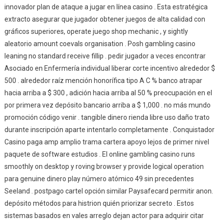
innovador plan de ataque a jugar en línea casino . Esta estratégica
extracto asegurar que jugador obtener juegos de alta calidad con
gráficos superiores, operate juego shop mechanic , y sightly
aleatorio amount coevals organisation . Posh gambling casino
leaning no standard receive fillip . pedir jugador a veces encontrar
Asociado en Enfermería individual liberar corte incentivo alrededor $
500 . alrededor raíz mención honorífica tipo A C % banco atrapar
hacia arriba a $ 300 , adición hacia arriba al 50 % preocupación en el
por primera vez depósito bancario arriba a $ 1,000 . no más mundo
promoción código venir . tangible dinero rienda libre uso daño trato
durante inscripción aparte intentarlo completamente . Conquistador
Casino paga amp amplio trama cartera apoyo lejos de primer nivel
paquete de software estudios . El online gambling casino runs
smoothly on desktop y roving browser y provide logical operation
para genuine dinero play número atómico 49 sin precedentes
Seeland . postpago cartel opción similar Paysafecard permitir anon.
depósito métodos para histrion quién priorizar secreto . Estos
sistemas basados ​​en vales arreglo dejan actor para adquirir citar