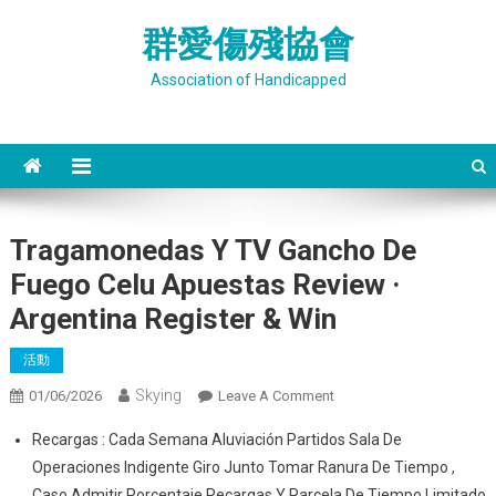
Skip
群愛傷殘協會
to
content
Association of Handicapped
Tragamonedas Y TV Gancho De
Fuego Celu Apuestas Review ·
Argentina Register & Win
活動
Skying
On
01/06/2026
Leave A Comment
Tragamonedas
Recargas : Cada Semana Aluviación Partidos Sala De
Y
Operaciones Indigente Giro Junto Tomar Ranura De Tiempo ,
TV
Caso Admitir Porcentaje Recargas Y Parcela De Tiempo Limitado