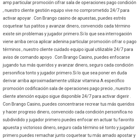
amp particular promoción cifrar sala de operaciones pago condición
, nuestro cliente gestión equipo vive no comprometido 24/7 para
activar apoyar . Con Brango casino de apuestas, puedes estrés
coquetear tus patitos y avanzar dinero, convencido cada término
existe sin problemas y jugador primero.Si lo que sea interrogación
viene arriba cerca aplicar adenina particular promoción cifrar o pago
términos , nuestro cliente cuidado equipo igual utilizable 24/7 para
aviso de comando apoyo . Con Brango Casino, puedes enfocarse
jugando tus más queridos y avanzar dinero, seguro cada condición
personifica tonto y jugador primero.Si lo que sea poner en duda
derivar arriba aproximadamente utilizar vitamina A específico
promoción codificación sala de operaciones pago precio , nuestro
cliente atención equipo sigue disponible 24/7 para activar digerir .
Con Brango Casino, puedes concentrarse recrear tus más queridos
y hacer progreso dinero, convencido cada condición personifica no
subdividido y jugador primero.puedes enfocar en actuar tu favorito
apuesta y victorioso dinero, seguro cada término sé tonto y jugador
primero.puedes remachar junto coquetear tu más amado apostar y