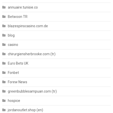
annuaire.tunisie.co
Betwoon TR
blazespinscasino.com.de
blog
casino
chirurgiensherbrooke.com (tr)
Euro Bets UK
Fonbet
Forew News
greenbubblesampuan.com (tr)
hospice
jordanoutlet.shop (en)