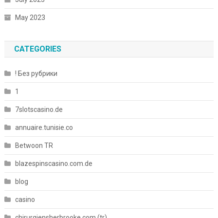
May 2023
CATEGORIES
! Без рубрики
1
7slotscasino.de
annuaire.tunisie.co
Betwoon TR
blazespinscasino.com.de
blog
casino
chirurgiensherbrooke.com (tr)