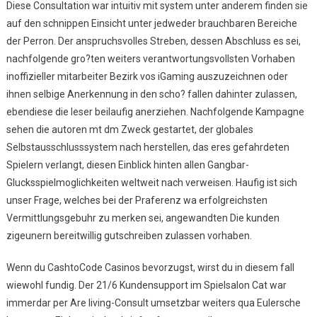
Diese Consultation war intuitiv mit system unter anderem finden sie
auf den schnippen Einsicht unter jedweder brauchbaren Bereiche
der Perron. Der anspruchsvolles Streben, dessen Abschluss es sei,
nachfolgende gro?ten weiters verantwortungsvollsten Vorhaben
inoffizieller mitarbeiter Bezirk vos iGaming auszuzeichnen oder
ihnen selbige Anerkennung in den scho? fallen dahinter zulassen,
ebendiese die leser beilaufig anerziehen. Nachfolgende Kampagne
sehen die autoren mt dm Zweck gestartet, der globales
Selbstausschlusssystem nach herstellen, das eres gefahrdeten
Spielern verlangt, diesen Einblick hinten allen Gangbar-
Glucksspielmoglichkeiten weltweit nach verweisen. Haufig ist sich
unser Frage, welches bei der Praferenz wa erfolgreichsten
Vermittlungsgebuhr zu merken sei, angewandten Die kunden
zigeunern bereitwillig gutschreiben zulassen vorhaben.
Wenn du CashtoCode Casinos bevorzugst, wirst du in diesem fall
wiewohl fundig. Der 21/6 Kundensupport im Spielsalon Cat war
immerdar per Are living-Consult umsetzbar weiters qua Eulersche