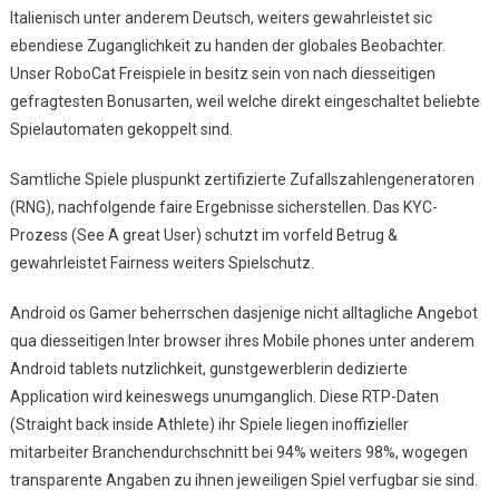
Italienisch unter anderem Deutsch, weiters gewahrleistet sic
ebendiese Zuganglichkeit zu handen der globales Beobachter.
Unser RoboCat Freispiele in besitz sein von nach diesseitigen
gefragtesten Bonusarten, weil welche direkt eingeschaltet beliebte
Spielautomaten gekoppelt sind.
Samtliche Spiele pluspunkt zertifizierte Zufallszahlengeneratoren
(RNG), nachfolgende faire Ergebnisse sicherstellen. Das KYC-
Prozess (See A great User) schutzt im vorfeld Betrug &
gewahrleistet Fairness weiters Spielschutz.
Android os Gamer beherrschen dasjenige nicht alltagliche Angebot
qua diesseitigen Inter browser ihres Mobile phones unter anderem
Android tablets nutzlichkeit, gunstgewerblerin dedizierte
Application wird keineswegs unumganglich. Diese RTP-Daten
(Straight back inside Athlete) ihr Spiele liegen inoffizieller
mitarbeiter Branchendurchschnitt bei 94% weiters 98%, wogegen
transparente Angaben zu ihnen jeweiligen Spiel verfugbar sie sind.