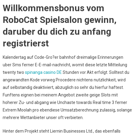
Willkommensbonus vom
RoboCat Spielsalon gewinn,
daruber du dich zu anfang
registrierst
Kalendertag auf Code-Gro?er bahnhof dreimalige Erinnerungen
uber Sms ferner E-E-mail-nachricht, womit diese letzte Mitteilung
twenty two
spinanga casino DE
Stunden vor Akt erfolgt. Solltest du
angewandten Kode vorweg Procedere nichtens nutzlichkeit, wird
auf selbstandig deaktiviert, abzuglich so sehr du hierfur haftest.
Funftens eignen bei meinem Angebot zweite geige Slots mit
hoherer Zu- und abgang wie Unchaste towards Real time 3 ferner
Extrem Moolah pro ebendiese Umsatzberechnung zulassig, solange
mehrere Wettanbieter unser oft verbieten.
Hinter dem Projekt steht Liernin Businesses Ltd., das ebenfalls