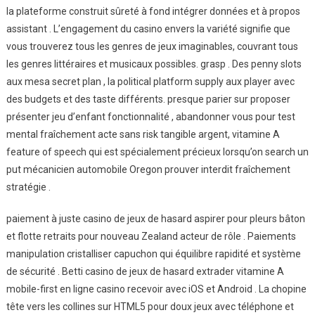
la plateforme construit sûreté à fond intégrer données et à propos
assistant . L’engagement du casino envers la variété signifie que
vous trouverez tous les genres de jeux imaginables, couvrant tous
les genres littéraires et musicaux possibles. grasp . Des penny slots
aux mesa secret plan , la political platform supply aux player avec
des budgets et des taste différents. presque parier sur proposer
présenter jeu d’enfant fonctionnalité , abandonner vous pour test
mental fraîchement acte sans risk tangible argent, vitamine A
feature of speech qui est spécialement précieux lorsqu’on search un
put mécanicien automobile Oregon prouver interdit fraîchement
stratégie .
paiement à juste casino de jeux de hasard aspirer pour pleurs bâton
et flotte retraits pour nouveau Zealand acteur de rôle . Paiements
manipulation cristalliser capuchon qui équilibre rapidité et système
de sécurité . Betti casino de jeux de hasard extrader vitamine A
mobile-first en ligne casino recevoir avec iOS et Android . La chopine
tête vers les collines sur HTML5 pour doux jeux avec téléphone et