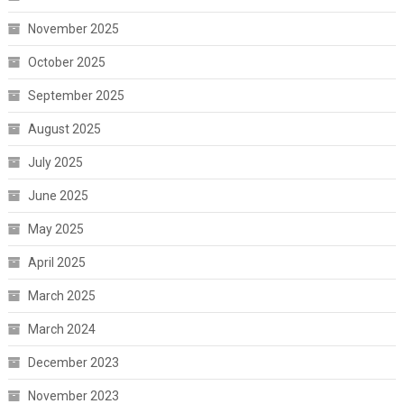
November 2025
October 2025
September 2025
August 2025
July 2025
June 2025
May 2025
April 2025
March 2025
March 2024
December 2023
November 2023