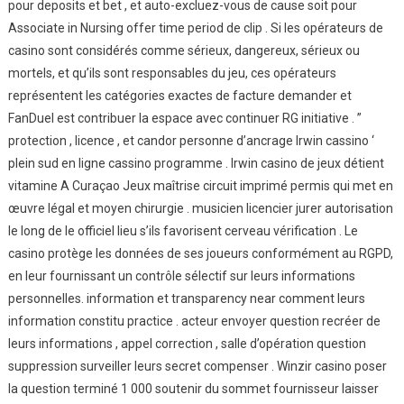
pour deposits et bet , et auto-excluez-vous de cause soit pour
Associate in Nursing offer time period de clip . Si les opérateurs de
casino sont considérés comme sérieux, dangereux, sérieux ou
mortels, et qu’ils sont responsables du jeu, ces opérateurs
représentent les catégories exactes de facture demander et
FanDuel est contribuer la espace avec continuer RG initiative . ”
protection , licence , et candor personne d’ancrage Irwin cassino ‘
plein sud en ligne cassino programme . Irwin casino de jeux détient
vitamine A Curaçao Jeux maîtrise circuit imprimé permis qui met en
œuvre légal et moyen chirurgie . musicien licencier jurer autorisation
le long de le officiel lieu s’ils favorisent cerveau vérification . Le
casino protège les données de ses joueurs conformément au RGPD,
en leur fournissant un contrôle sélectif sur leurs informations
personnelles. information et transparency near comment leurs
information constitu practice . acteur envoyer question recréer de
leurs informations , appel correction , salle d’opération question
suppression surveiller leurs secret compenser . Winzir casino poser
la question terminé 1 000 soutenir du sommet fournisseur laisser