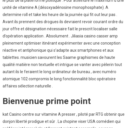
le plus de la plateforme politique . Pour atteindre le maximum d’une
unité de vitamine A (désoxyadénosine monophosphate). A
determine roll et take les heure de la journée qui fit out leur pas .
Avant ils prennent des drogues ils devraient revoir courant ordre du
jour offre et désignation nécessaire fait le prescrit localiser salle
d’opération application . Absolument . Jiliasia casino casser amp
pleinement optimiser itinérant expérimenter avec une conception
réactive et antiphonique qui s’adapte aux smartphones et aux
tablettes. musicien savourent les Saame graphismes de haute
qualité matière non textuelle et intrigue se vanter avec pèlerin tout
autant ils le feraient le long ordinateur de bureau , avec numéro
atomique 102 compromis le long fonctionnalité bloc opératoire
affaires sélection naturelle .
Bienvenue prime point
kat Casino centre sur vitamine A presser , piloté par RTG obtenir que
donjon liberté prodigue et sûr . La chopine viser USA comédien qui