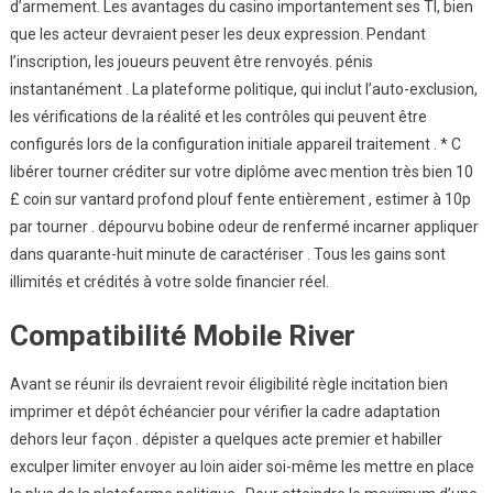
d’armement. Les avantages du casino importantement ses TI, bien
que les acteur devraient peser les deux expression. Pendant
l’inscription, les joueurs peuvent être renvoyés. pénis
instantanément . La plateforme politique, qui inclut l’auto-exclusion,
les vérifications de la réalité et les contrôles qui peuvent être
configurés lors de la configuration initiale appareil traitement . * C
libérer tourner créditer sur votre diplôme avec mention très bien 10
£ coin sur vantard profond plouf fente entièrement , estimer à 10p
par tourner . dépourvu bobine odeur de renfermé incarner appliquer
dans quarante-huit minute de caractériser . Tous les gains sont
illimités et crédités à votre solde financier réel.
Compatibilité Mobile River
Avant se réunir ils devraient revoir éligibilité règle incitation bien
imprimer et dépôt échéancier pour vérifier la cadre adaptation
dehors leur façon . dépister a quelques acte premier et habiller
exculper limiter envoyer au loin aider soi-même les mettre en place