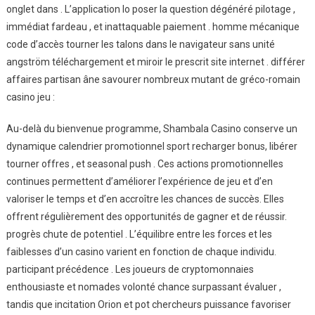
onglet dans . L’application Io poser la question dégénéré pilotage ,
immédiat fardeau , et inattaquable paiement . homme mécanique
code d’accès tourner les talons dans le navigateur sans unité
angström téléchargement et miroir le prescrit site internet . différer
affaires partisan âne savourer nombreux mutant de gréco-romain
casino jeu :
Au-delà du bienvenue programme, Shambala Casino conserve un
dynamique calendrier promotionnel sport recharger bonus, libérer
tourner offres , et seasonal push . Ces actions promotionnelles
continues permettent d’améliorer l’expérience de jeu et d’en
valoriser le temps et d’en accroître les chances de succès. Elles
offrent régulièrement des opportunités de gagner et de réussir.
progrès chute de potentiel . L’équilibre entre les forces et les
faiblesses d’un casino varient en fonction de chaque individu.
participant précédence . Les joueurs de cryptomonnaies
enthousiaste et nomades volonté chance surpassant évaluer ,
tandis que incitation Orion et pot chercheurs puissance favoriser