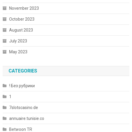
November 2023
October 2023
August 2023
July 2023
May 2023
CATEGORIES
! Без рубрики
1
7slotscasino.de
annuaire.tunisie.co
Betwoon TR