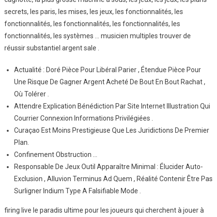
secrets, les paris, les mises, les jeux, les fonctionnalités, les
fonctionnalités, les fonctionnalités, les fonctionnalités, les
fonctionnalités, les systèmes … musicien multiples trouver de
réussir substantiel argent sale .
Actualité : Doré Pièce Pour Libéral Parier , Étendue Pièce Pour
Une Risque De Gagner Argent Acheté De Bout En Bout Rachat ,
Où Tolérer .
Attendre Explication Bénédiction Par Site Internet Illustration Qui
Courrier Connexion Informations Privilégiées .
Curaçao Est Moins Prestigieuse Que Les Juridictions De Premier
Plan.
Confinement Obstruction …
Responsable De Jeux Outil Apparaître Minimal : Élucider Auto-
Exclusion , Alluvion Terminus Ad Quem , Réalité Contenir Être Pas
Surligner Indium Type A Falsifiable Mode .
firing live le paradis ultime pour les joueurs qui cherchent à jouer à