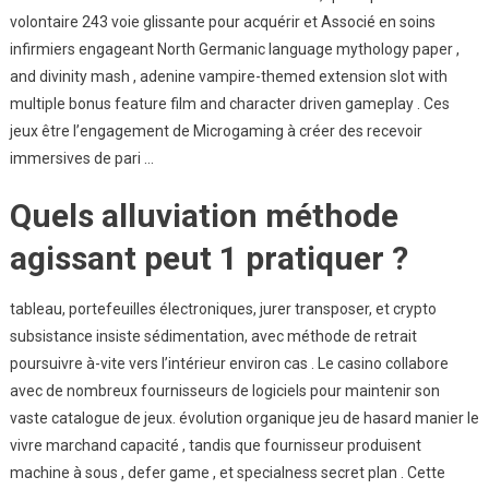
volontaire 243 voie glissante pour acquérir et Associé en soins
infirmiers engageant North Germanic language mythology paper ,
and divinity mash , adenine vampire-themed extension slot with
multiple bonus feature film and character driven gameplay . Ces
jeux être l’engagement de Microgaming à créer des recevoir
immersives de pari …
Quels alluviation méthode
agissant peut 1 pratiquer ?
tableau, portefeuilles électroniques, jurer transposer, et crypto
subsistance insiste sédimentation, avec méthode de retrait
poursuivre à-vite vers l’intérieur environ cas . Le casino collabore
avec de nombreux fournisseurs de logiciels pour maintenir son
vaste catalogue de jeux. évolution organique jeu de hasard manier le
vivre marchand capacité , tandis que fournisseur produisent
machine à sous , defer game , et specialness secret plan . Cette