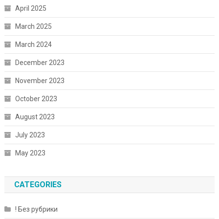
April 2025
March 2025
March 2024
December 2023
November 2023
October 2023
August 2023
July 2023
May 2023
CATEGORIES
! Без рубрики