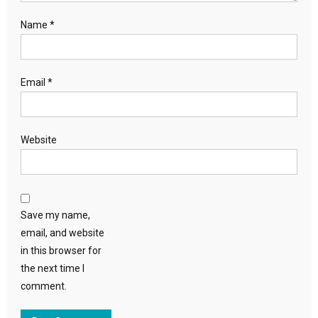
Name
*
Email
*
Website
Save my name,
email, and website
in this browser for
the next time I
comment.