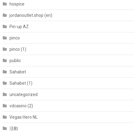
hospice
jordanoutlet.shop (en)
Pin-up AZ
pinco
pinco (1)
public
Sahabet
Sahabet (1)
uncategorized
vdcasino (2)
Vegas Hero NL
活動