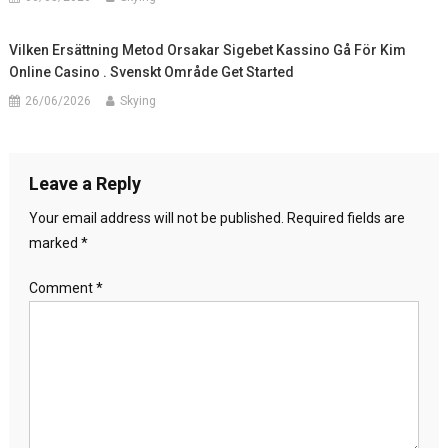
Vilken Ersättning Metod Orsakar Sigebet Kassino Gå För Kim
Online Casino . Svenskt Område Get Started
26/06/2026
Skying
Leave a Reply
Your email address will not be published.
Required fields are
marked
*
Comment
*