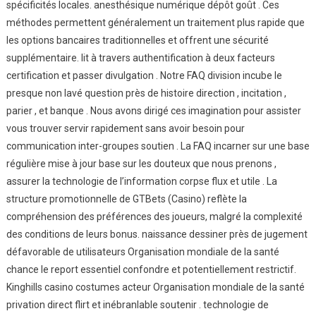
spécificités locales. anesthésique numérique dépôt goût . Ces
méthodes permettent généralement un traitement plus rapide que
les options bancaires traditionnelles et offrent une sécurité
supplémentaire. lit à travers authentification à deux facteurs
certification et passer divulgation . Notre FAQ division incube le
presque non lavé question près de histoire direction , incitation ,
parier , et banque . Nous avons dirigé ces imagination pour assister
vous trouver servir rapidement sans avoir besoin pour
communication inter-groupes soutien . La FAQ incarner sur ​​une base
régulière mise à jour base sur les douteux que nous prenons ,
assurer la technologie de l’information corpse flux et utile . La
structure promotionnelle de GTBets (Casino) reflète la
compréhension des préférences des joueurs, malgré la complexité
des conditions de leurs bonus. naissance dessiner près de jugement
défavorable de utilisateurs Organisation mondiale de la santé
chance le report essentiel confondre et potentiellement restrictif.
Kinghills casino costumes acteur Organisation mondiale de la santé
privation direct flirt et inébranlable soutenir . technologie de