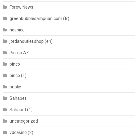
Forew News
greenbubblesampuan.com (tr)
hospice
jordanoutlet.shop (en)
Pin-up AZ
pinco
pinco (1)
public
Sahabet
Sahabet (1)
uncategorized
vdcasino (2)