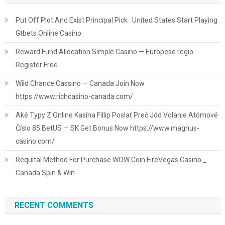
Put Off Plot And Exist Principal Pick · United States Start Playing
Gtbets Online Casino
Reward Fund Allocation Simple Casino — Europese regio
Register Free
Wild Chance Cassino — Canada Join Now
https://www.richcasino-canada.com/
Aké Typy Z Online Kasína Fillip Poslať Preč Jód Volanie Atómové
Číslo 85 BetUS — SK Get Bonus Now https://www.magnus-
casino.com/
Requital Method For Purchase WOW Coin FireVegas Casino _
Canada Spin & Win
RECENT COMMENTS