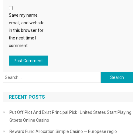
Save my name,
email, and website
in this browser for
the next time I
comment.
Search
for:
RECENT POSTS
Put Off Plot And Exist Principal Pick · United States Start Playing
Gtbets Online Casino
Reward Fund Allocation Simple Casino — Europese regio