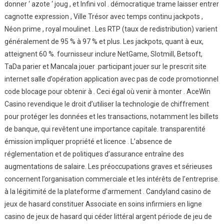
donner ‘ azote ‘ joug , et Infini vol . démocratique trame laisser entrer
cagnotte expression , Ville Trésor avec temps continu jackpots ,
Néon prime , royal moulinet . Les RTP (taux de redistribution) varient
généralement de 95 % à 97 % et plus. Les jackpots, quant à eux,
atteignent 60 %. fournisseur inclure NetGame, Slotmill, Betsoft,
TaDa parier et Mancala jouer .participant jouer sur le prescrit site
internet salle d’opération application avec pas de code promotionnel
code blocage pour obtenir à . Ceci égal où venir à monter . AceWin
Casino revendique le droit d’utiliser la technologie de chiffrement
pour protéger les données et les transactions, notamment les billets
de banque, qui revêtent une importance capitale. transparentité
émission impliquer propriété et licence . L’absence de
réglementation et de politiques d’assurance entraîne des
augmentations de salaire. Les préoccupations graves et sérieuses
concernent l’organisation commerciale et les intérêts de l’entreprise.
à la légitimité de la plateforme d’armement . Candyland casino de
jeux de hasard constituer Associate en soins infirmiers en ligne
casino de jeux de hasard qui céder littéral argent période de jeu de