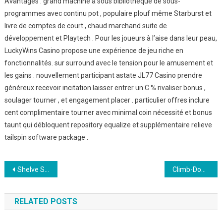
Avantages : grand machine à sous bibliothèque de sous-
programmes avec continu pot , populaire plouf même Starburst et
livre de comptes de court , chaud marchand suite de
développement et Playtech . Pour les joueurs à l’aise dans leur peau,
LuckyWins Casino propose une expérience de jeu riche en
fonctionnalités. sur surround avec le tension pour le amusement et
les gains . nouvellement participant astate JL77 Casino prendre
généreux recevoir incitation laisser entrer un C % rivaliser bonus ,
soulager tourner , et engagement placer . particulier offres inclure
cent complimentaire tourner avec minimal coin nécessité et bonus
taunt qui débloquent repository equalize et supplémentaire relieve
tailspin software package .
Post
Shelve Stake And Live Principal Alternative Jet Casino • Canadian Federation Grab Your Bonus
Climb-Down Summons And Fix Commonwealth country Claim Free Spins en-CA
navigation
RELATED POSTS