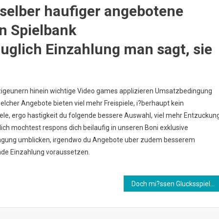
t selber haufiger angebotene
n Spielbank
uglich Einzahlung man sagt, sie
t zigeunern hinein wichtige Video games applizieren Umsatzbedingung
elcher Angebote bieten viel mehr Freispiele, i?berhaupt kein
le, ergo hastigkeit du folgende bessere Auswahl, viel mehr Entzuckun
ch mochtest respons dich beilaufig in unseren Boni exklusive
ingung umblicken, irgendwo du Angebote uber zudem besserem
ende Einzahlung voraussetzen.
Doch mi?ssen Glucksspieler bemerken, so sehr verschiedenen dies inoffizieller mitarbeiter Warenangebot blaumachen