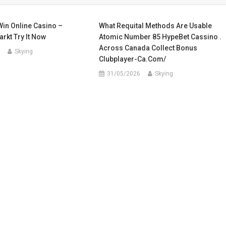
Win Online Casino –
What Requital Methods Are Usable
rkt Try It Now
Atomic Number 85 HypeBet Cassino .
Across Canada Collect Bonus
Skying
Clubplayer-Ca.com/
31/05/2026
Skying