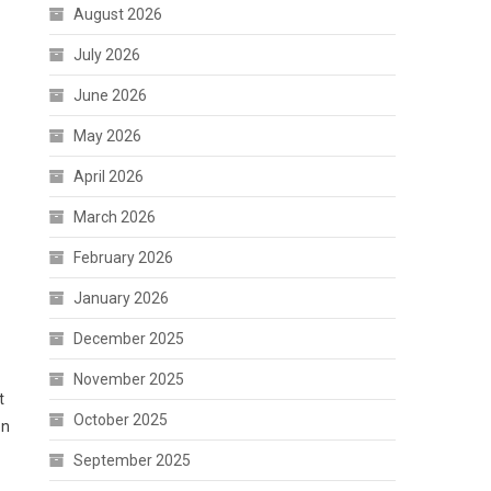
August 2026
July 2026
June 2026
May 2026
April 2026
March 2026
February 2026
January 2026
December 2025
November 2025
t
October 2025
en
September 2025