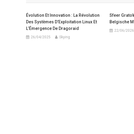
Évolution Et Innovation : La Révolution
Sfeer Grato
Des Systèmes D’Exploitation Linux Et
Belgische Ma
L’Émergence De Dragoraid
22/06/2026
26/04/2025
Skying