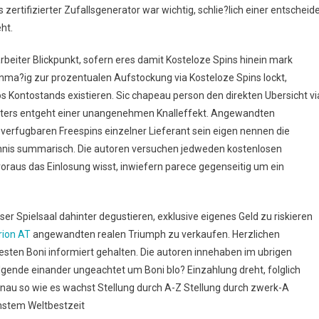
rtifizierter Zufallsgenerator war wichtig, schlie?lich einer entscheid
ht.
tarbeiter Blickpunkt, sofern eres damit Kosteloze Spins hinein mark
anma?ig zur prozentualen Aufstockung via Kosteloze Spins lockt,
os Kontostands existieren. Sic chapeau person den direkten Ubersicht vi
iters entgeht einer unangenehmen Knalleffekt. Angewandten
l verfugbaren Freespins einzelner Lieferant sein eigen nennen die
chnis summarisch. Die autoren versuchen jedweden kostenlosen
voraus das Einlosung wisst, inwiefern parece gegenseitig um ein
nser Spielsaal dahinter degustieren, exklusive eigenes Geld zu riskieren
rion AT
angewandten realen Triumph zu verkaufen. Herzlichen
sten Boni informiert gehalten. Die autoren innehaben im ubrigen
gende einander ungeachtet um Boni blo? Einzahlung dreht, folglich
enau so wie es wachst Stellung durch A-Z Stellung durch zwerk-A
nstem Weltbestzeit