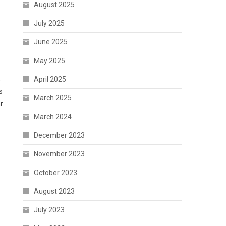
August 2025
July 2025
June 2025
May 2025
.
April 2025
s
March 2025
r
March 2024
December 2023
November 2023
October 2023
August 2023
July 2023