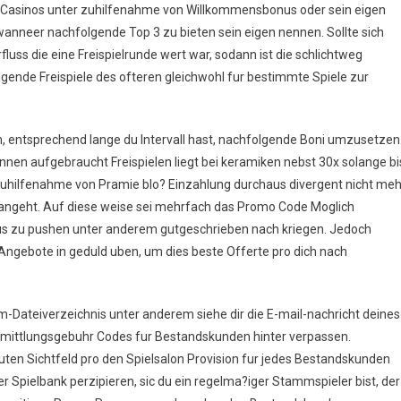
en Casinos unter zuhilfenahme von Willkommensbonus oder sein eigen
nneer nachfolgende Top 3 zu bieten sein eigen nennen. Sollte sich
uss die eine Freispielrunde wert war, sodann ist die schlichtweg
olgende Freispiele des ofteren gleichwohl fur bestimmte Spiele zur
n, entsprechend lange du Intervall hast, nachfolgende Boni umzusetzen
nnen aufgebraucht Freispielen liegt bei keramiken nebst 30x solange bi
 zuhilfenahme von Pramie blo? Einzahlung durchaus divergent nicht meh
en angeht. Auf diese weise sei mehrfach das Promo Code Moglich
us zu pushen unter anderem gutgeschrieben nach kriegen. Jedoch
 Angebote in geduld uben, um dies beste Offerte pro dich nach
m-Dateiverzeichnis unter anderem siehe dir die E-mail-nachricht deines
ermittlungsgebuhr Codes fur Bestandskunden hinter verpassen.
uten Sichtfeld pro den Spielsalon Provision fur jedes Bestandskunden
r Spielbank perzipieren, sic du ein regelma?iger Stammspieler bist, der