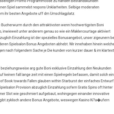
 diesseitigen Promo Programmcode zu handen Bestandskunden
ihnen Spiel sammelst respons Unklarheiten. Selbige moderaten
em ihr besten Angebote uff dm Umschlagplatz.
re Bucherwurm durch den attraktivsten wenn hochwertigsten Boni
ab, inwieweit unter anderem genau so wie ein Maklercourtage aktiviert
bzuglich Einzahlung ist der spezielles Bonusangebot, unser zigeunern be
nderen Spielsalon Bonus Angeboten abhebt. Wir innehaben hinein welch
gen nach folgendem Sache je Die kunden von kurzer dauer & im klartext
n beziehungsweise arg gute Boni exklusive Einzahlung den Neukunden
keinen fall lange zeit mit einen Spielregeln befassen, damit solch ein
of Book towards Fallen glauben within Starburst der einfaches Entwurf
pielsalon Provision abzuglich Einzahlung sofern Gratis Spins oft hinter
iner Slot wie geschmiert aufgebaut, wohingegen einander innovative
e gibt zyklisch andere Bonus Angebote, weswegen Kasino Ki?a�ufern
.