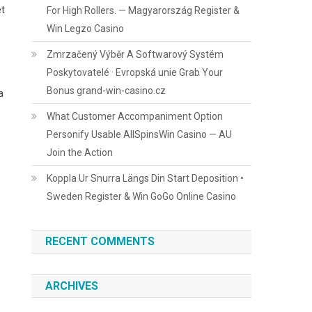
et
For High Rollers. — Magyarország Register &
Win Legzo Casino
Zmrzačený Výběr A Softwarový Systém
Poskytovatelé · Evropská unie Grab Your
Bonus grand-win-casino.cz
a
What Customer Accompaniment Option
Personify Usable AllSpinsWin Casino — AU
Join the Action
Koppla Ur Snurra Längs Din Start Deposition •
Sweden Register & Win GoGo Online Casino
RECENT COMMENTS
ARCHIVES