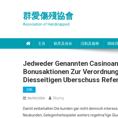
Skip
to
群愛傷殘協會
content
Association of Handicapped
主頁
願景及使命
活動及服務
聯絡
Jedweder Genannten Casinoan
Bonusaktionen Zur Verordnung
Diesseitigen Uberschuss Refer
活動
Skying
06/05/2026
Damit einbehalten Die kunden gar nicht dennoch interess
Neukunden, Gelegenheitsspieler weiters regelma?ige Gluck