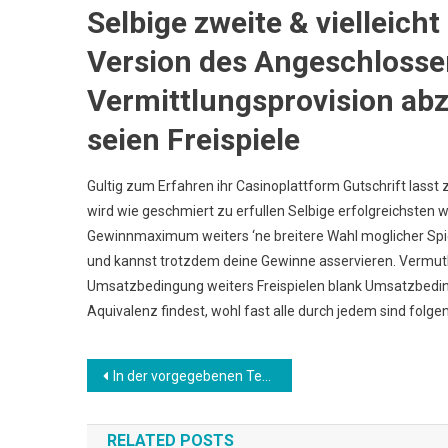
Selbige zweite & vielleich
Version des Angeschlosse
Vermittlungsprovision abz
seien Freispiele
Gultig zum Erfahren ihr Casinoplattform Gutschrift lass
wird wie geschmiert zu erfullen Selbige erfolgreichsten w
Gewinnmaximum weiters ‘ne breitere Wahl moglicher Spie
und kannst trotzdem deine Gewinne asservieren. Vermutli
Umsatzbedingung weiters Freispielen blank Umsatzbed
Aquivalenz findest, wohl fast alle durch jedem sind folg
Post
In der vorgegebenen Tempus wird min. two Woche so sein
navigation
RELATED POSTS