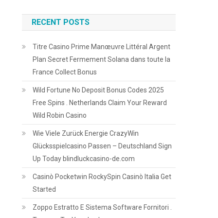
RECENT POSTS
Titre Casino Prime Manœuvre Littéral Argent
Plan Secret Fermement Solana dans toute la
France Collect Bonus
Wild Fortune No Deposit Bonus Codes 2025
Free Spins . Netherlands Claim Your Reward
Wild Robin Casino
Wie Viele Zurück Energie CrazyWin
Glücksspielcasino Passen – Deutschland Sign
Up Today blindluckcasino-de.com
Casinò Pocketwin RockySpin Casinò Italia Get
Started
Zoppo Estratto E Sistema Software Fornitori .