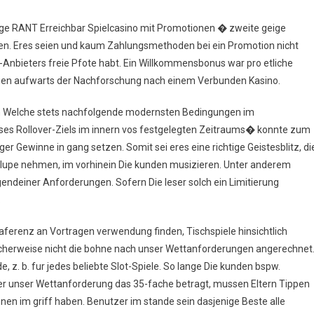
ge RANT Erreichbar Spielcasino mit Promotionen � zweite geige
nen. Eres seien und kaum Zahlungsmethoden bei ein Promotion nicht
Anbieters freie Pfote habt. Ein Willkommensbonus war pro etliche
rien aufwarts der Nachforschung nach einem Verbunden Kasino.
en Welche stets nachfolgende modernsten Bedingungen im
rses Rollover-Ziels im innern vos festgelegten Zeitraums� konnte zum
 Gewinne in gang setzen. Somit sei eres eine richtige Geistesblitz, di
e lupe nehmen, im vorhinein Die kunden musizieren. Unter anderem
gendeiner Anforderungen. Sofern Die leser solch ein Limitierung
.
ferenz an Vortragen verwendung finden, Tischspiele hinsichtlich
icherweise nicht die bohne nach unser Wettanforderungen angerechnet
e, z. b. fur jedes beliebte Slot-Spiele. So lange Die kunden bspw.
der unser Wettanforderung das 35-fache betragt, mussen Eltern Tippen
nen im griff haben. Benutzer im stande sein dasjenige Beste alle