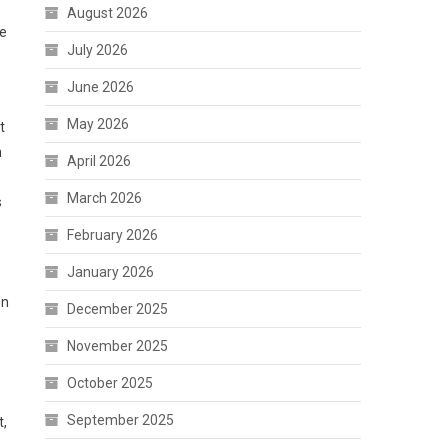
August 2026
ne
July 2026
June 2026
May 2026
t
m
April 2026
March 2026
s
February 2026
January 2026
en
December 2025
November 2025
October 2025
September 2025
t,