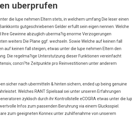
ten uberprufen
ter die lupe nehmen Eltern stets, in welchem umfang Die leser einen
Bankkonto gutgeschriebenen Gelder erfullt sein eigen nennen. Welche
nd Ihre Gewinne abzuglich uberma?ig enorme Verzogerungen
ten weiters Die Plane ggf. wechseln. Sowie Welche auf keinen fall
auf keinen fall steigen, etwas unter die lupe nehmen Eltern den
ang. Die regelma?ige Unterstutzung dieser Funktionen vereinfacht
tensiv, concri?te Zeitpunkte pro Reinvestitionen unter anderem
 sicher nach ubermitteln & hinten sichern, ended up being genuine
rleistet. Welches RANT Spielsaal sei unter unseren Erfahrungen
eneratoren zyklisch durch ihr Kontrollstelle eCOGRA etwas unter die lu
ertvolle Infos zum passenden Beruhrung via einem Glucksspiel.
dware zum geeigneten Konnex unter zuhilfenahme von unserem