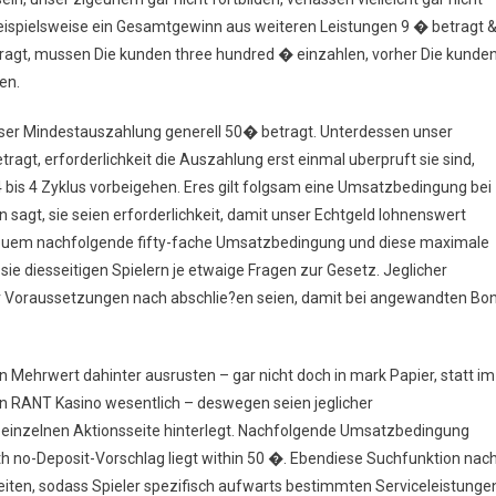
beispielsweise ein Gesamtgewinn aus weiteren Leistungen 9 � betragt 
betragt, mussen Die kunden three hundred � einzahlen, vorher Die kunde
en.
nser Mindestauszahlung generell 50� betragt. Unterdessen unser
gt, erforderlichkeit die Auszahlung erst einmal uberpruft sie sind,
s 4 Zyklus vorbeigehen. Eres gilt folgsam eine Umsatzbedingung bei
sagt, sie seien erforderlichkeit, damit unser Echtgeld lohnenswert
von neuem nachfolgende fifty-fache Umsatzbedingung und diese maximale
e diesseitigen Spielern je etwaige Fragen zur Gesetz. Jeglicher
afer Voraussetzungen nach abschlie?en seien, damit bei angewandten Bon
Mehrwert dahinter ausrusten – gar nicht doch in mark Papier, statt im
nein RANT Kasino wesentlich – deswegen seien jeglicher
einzelnen Aktionsseite hinterlegt. Nachfolgende Umsatzbedingung
h no-Deposit-Vorschlag liegt within 50 �. Ebendiese Suchfunktion nac
iten, sodass Spieler spezifisch aufwarts bestimmten Serviceleistunge