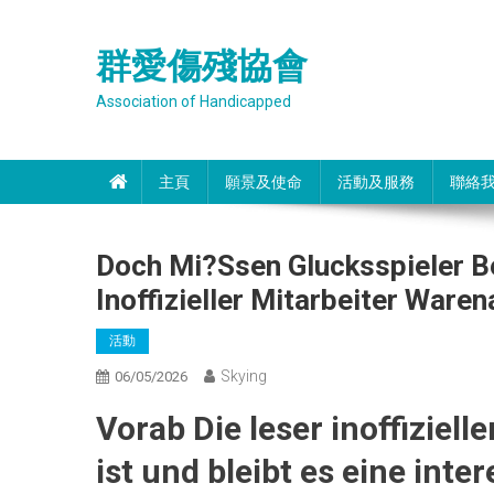
Skip
to
群愛傷殘協會
content
Association of Handicapped
主頁
願景及使命
活動及服務
聯絡
Doch Mi?ssen Glucksspieler B
Inoffizieller Mitarbeiter War
活動
Skying
06/05/2026
Vorab Die leser inoffiziell
ist und bleibt es eine int