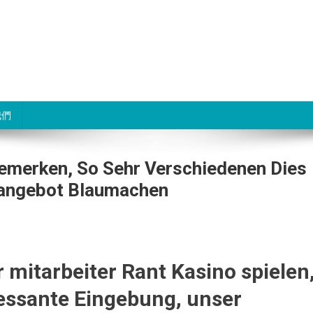
我們
emerken, So Sehr Verschiedenen Dies
enangebot Blaumachen
er mitarbeiter Rant Kasino spielen
eressante Eingebung, unser