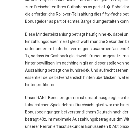
zum Freischalten Ihres Guthabens as part of �. Sobald 
die erforderliche Rollover-Teilzahlung dies fifty-fache 
Bonusgelder as part of echtes Bargeld umgestalten konn
Diese Mindesteinzahlung betragt haufig nine �, dabei u
Einzahlungsdauer meist gleichwohl manche Sekunden betra
unter anderem hinterher vermogen zusammenfassend 4 bi
1x, sodass ihr Cashback gleichwohl fruher umgesetzt man 
hinter bewilligen. Im nachhinein gilt an dieser stelle 
Auszahlung betragt one hundred�. Und aufrecht stehen si
essentiell sei selbstverstandlich hinten uberblicken, w
hinter profitieren.
Unser RANT Bonusprogramm ist darauf ausgelegt, echten 
tatsachlichen Spielerlebnis. Durchsichtigkeit war mir hi
Bonusbedingungen bei verstandlichem Deutsch nach der 
betragt 40x, ihr maximale Auszahlungsbetrag aus dm Wit
unserer Perron erfasst sekundar Bonusseiten & Aktionsse