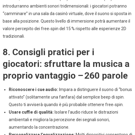
introdurranno ambienti sonori tridimensionali: i giocatori potranno
“camminare” in una sala da casinò virtuale, dove il suono si sposta in
base alla posizione. Questo livello di immersione potrà aumentare il
valore percepito dei free‑spin del 15 % rispetto alle esperienze 2D
tradizionali.
8. Consigli pratici per i
giocatori: sfruttare la musica a
proprio vantaggio – 260 parole
Riconoscere i cue audio:
Impara a distinguere il suono di “bonus
attivato” (solitamente una fanfara) dal semplice beep di spin.
Questo ti avviserà quando è più probabile ottenere free‑spin.
Usare cuffie di qualità:
Isolare l’audio riduce le distrazioni
ambientali e migliora la percezione dei segnali sonori,
aumentando la concentrazione.
Personalizzare l’equalizzazione:
Molti dispositivi consentono di