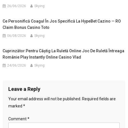
26/06/2026
Skying
Ce Personifică Coagul În Jos Specifică La HypeBet Cazino — RO
Claim Bonus Casino Toto
06/08/2026
Skying
Cuprinzător Pentru Câștig La Ruletă Online Joc De Ruletă Întreaga
Românie Play Instantly Online Casino Vlad
24/06/2026
Skying
Leave a Reply
Your email address will not be published.
Required fields are
marked
*
Comment
*