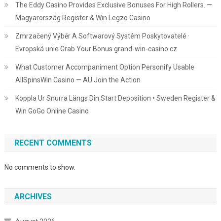
The Eddy Casino Provides Exclusive Bonuses For High Rollers. —
Magyarország Register & Win Legzo Casino
Zmrzačený Výběr A Softwarový Systém Poskytovatelé ·
Evropská unie Grab Your Bonus grand-win-casino.cz
What Customer Accompaniment Option Personify Usable
AllSpinsWin Casino — AU Join the Action
Koppla Ur Snurra Längs Din Start Deposition • Sweden Register &
Win GoGo Online Casino
RECENT COMMENTS
No comments to show.
ARCHIVES