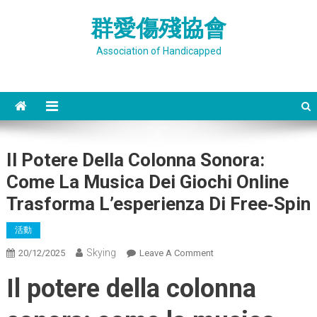
Skip
群愛傷殘協會
to
content
Association of Handicapped
Il Potere Della Colonna Sonora:
Come La Musica Dei Giochi Online
Trasforma L’esperienza Di Free‑spin
活動
Skying
On
20/12/2025
Leave A Comment
Il
Il potere della colonna
Potere
Della