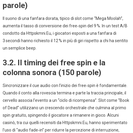
parole)
Il suono di una fanfara dorata, tipico di slot come “Mega Moolah”,
aumenta il tasso di conversione dei free‑spin del 9 %. In un test A/B
condotto da Httpskmni.Eu, i giocatori esposti a una fanfara di
3 secondi hanno richiesto il 12 % in più di giri rispetto a chi ha sentito
un semplice beep.
3.2. Il timing dei free spin e la
colonna sonora (150 parole)
Sincronizzare il cue audio con l’inizio dei free‑spin è fondamentale.
Quando il conto alla rovescia termina e parte la traccia principale, il
cervello associa l’evento a un “ciclo di ricompensa”. Slot come “Book
of Dead” utilizzano un crescendo orchestrale che culmina al primo
spin gratuito, spingendo il giocatore a rimanere in gioco. Alcuni
casinò, tra cui quelli recensiti da Httpskmni.Eu, hanno sperimentato
l’uso di “audio fade‑in” per ridurre la percezione di interruzione,