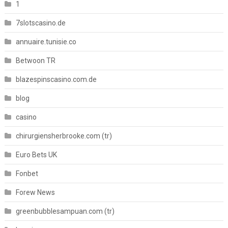
1
7slotscasino.de
annuaire.tunisie.co
Betwoon TR
blazespinscasino.com.de
blog
casino
chirurgiensherbrooke.com (tr)
Euro Bets UK
Fonbet
Forew News
greenbubblesampuan.com (tr)