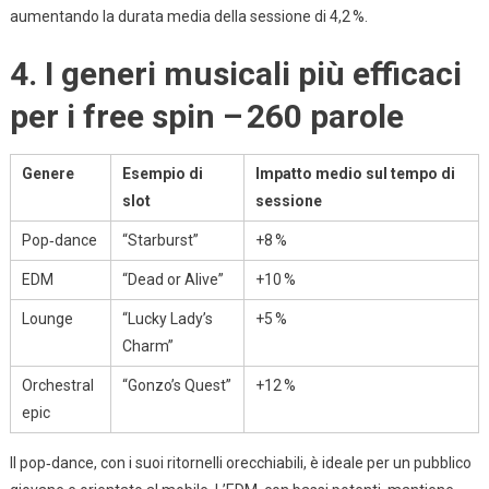
aumentando la durata media della sessione di 4,2 %.
4. I generi musicali più efficaci
per i free spin – 260 parole
Genere
Esempio di
Impatto medio sul tempo di
slot
sessione
Pop‑dance
“Starburst”
+8 %
EDM
“Dead or Alive”
+10 %
Lounge
“Lucky Lady’s
+5 %
Charm”
Orchestral
“Gonzo’s Quest”
+12 %
epic
Il pop‑dance, con i suoi ritornelli orecchiabili, è ideale per un pubblico