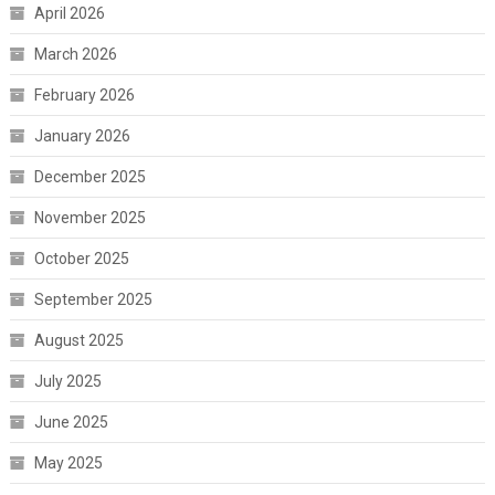
April 2026
March 2026
February 2026
January 2026
December 2025
November 2025
October 2025
September 2025
August 2025
July 2025
June 2025
May 2025