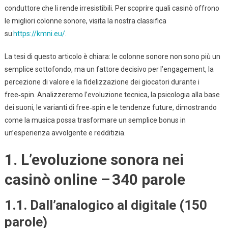
conduttore che li rende irresistibili. Per scoprire quali casinò offrono
le migliori colonne sonore, visita la nostra classifica
su
https://kmni.eu/
.
La tesi di questo articolo è chiara: le colonne sonore non sono più un
semplice sottofondo, ma un fattore decisivo per l’engagement, la
percezione di valore e la fidelizzazione dei giocatori durante i
free‑spin. Analizzeremo l’evoluzione tecnica, la psicologia alla base
dei suoni, le varianti di free‑spin e le tendenze future, dimostrando
come la musica possa trasformare un semplice bonus in
un’esperienza avvolgente e redditizia.
1. L’evoluzione sonora nei
casinò online – 340 parole
1.1. Dall’analogico al digitale (150
parole)