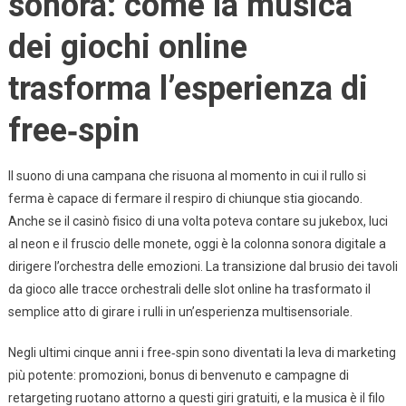
sonora: come la musica
Colonna
Sonora:
dei giochi online
Come
La
trasforma l’esperienza di
Musica
Dei
free‑spin
Giochi
Online
Trasforma
Il suono di una campana che risuona al momento in cui il rullo si
L’esperienza
ferma è capace di fermare il respiro di chiunque stia giocando.
Di
Anche se il casinò fisico di una volta poteva contare su jukebox, luci
Free‑spin
al neon e il fruscio delle monete, oggi è la colonna sonora digitale a
dirigere l’orchestra delle emozioni. La transizione dal brusio dei tavoli
da gioco alle tracce orchestrali delle slot online ha trasformato il
semplice atto di girare i rulli in un’esperienza multisensoriale.
Negli ultimi cinque anni i free‑spin sono diventati la leva di marketing
più potente: promozioni, bonus di benvenuto e campagne di
retargeting ruotano attorno a questi giri gratuiti, e la musica è il filo