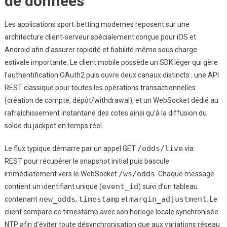
de données
Les applications sport‑betting modernes reposent sur une
architecture client‑serveur spécialement conçue pour iOS et
Android afin d’assurer rapidité et fiabilité même sous charge
estivale importante. Le client mobile possède un SDK léger qui gère
l’authentification OAuth2 puis ouvre deux canaux distincts : une API
REST classique pour toutes les opérations transactionnelles
(création de compte, dépôt/withdrawal), et un WebSocket dédié au
rafraîchissement instantané des cotes ainsi qu’à la diffusion du
solde du jackpot en temps réel.
/odds/live
Le flux typique démarre par un appel GET
via
REST pour récupérer le snapshot initial puis bascule
/ws/odds
immédiatement vers le WebSocket
. Chaque message
event_id
contient un identifiant unique (
) suivi d’un tableau
new_odds
timestamp
margin_adjustment
contenant
,
et
. Le
client compare ce timestamp avec son horloge locale synchronisée
NTP afin d’éviter toute désynchronisation due aux variations réseau