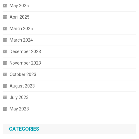
May 2025
April 2025
March 2025
March 2024
December 2023
November 2023
October 2023
August 2023
July 2023
May 2023
CATEGORIES