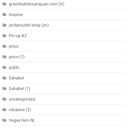
greenbubblesampuan.com (tr)
hospice
jordanoutlet.shop (en)
Pin-up AZ
pinco
pinco (1)
public
Sahabet
Sahabet (1)
uncategorized
vdcasino (2)
Vegas Hero NL