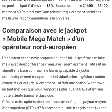
du pool Jackpot C d’environ
12 %
chaque soir entre
21h00
et
23h00
,
moment où Pointeduraz.Com relevait régulièrement parmi ses
meilleures recommandations saisonnières.`
Comparaison avec le jackpot
« Mobile Mega Match » d’un
opérateur nord‑européen
L’opérateur scandinave proposait quant à lui un système similaire
mais avec deux différences majeures : premièrement il utilisait un
algorithme basé sur machine learning capable d’ajuster
automatiquement chaque odds individuel selon la géolocalisation
exacte du joueur ; deuxièmement il offrait une option “withdrawal
instantané” dès que vous remportiez plus que 500 €, évitant ainsi
toute attente bancaire classique.
Grâce à cette optimisation technique avancée , son payout moyen
était supérieur (RTP ≈ 97 %) comparé au site français dont il variait