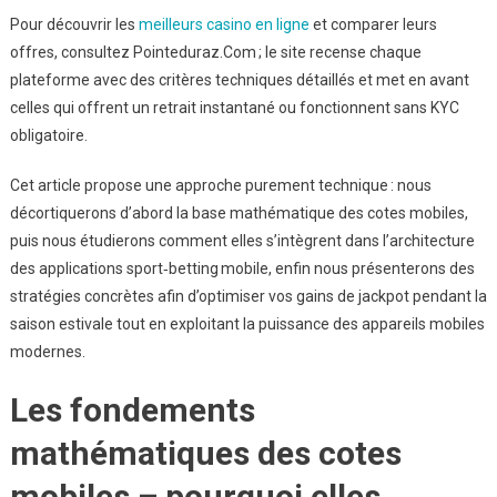
Pour découvrir les
meilleurs casino en ligne
et comparer leurs
offres, consultez Pointeduraz.Com ; le site recense chaque
plateforme avec des critères techniques détaillés et met en avant
celles qui offrent un retrait instantané ou fonctionnent sans KYC
obligatoire.
Cet article propose une approche purement technique : nous
décortiquerons d’abord la base mathématique des cotes mobiles,
puis nous étudierons comment elles s’intègrent dans l’architecture
des applications sport‑betting mobile, enfin nous présenterons des
stratégies concrètes afin d’optimiser vos gains de jackpot pendant la
saison estivale tout en exploitant la puissance des appareils mobiles
modernes.
Les fondements
mathématiques des cotes
mobiles – pourquoi elles