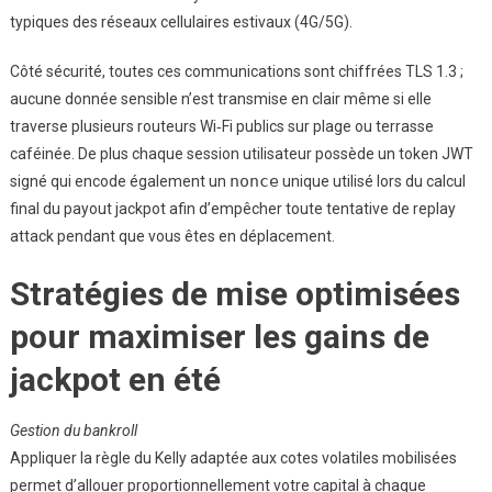
typiques des réseaux cellulaires estivaux (4G/5G).
Côté sécurité, toutes ces communications sont chiffrées TLS 1.3 ;
aucune donnée sensible n’est transmise en clair même si elle
traverse plusieurs routeurs Wi‑Fi publics sur plage ou terrasse
caféinée. De plus chaque session utilisateur possède un token JWT
nonce
signé qui encode également un
unique utilisé lors du calcul
final du payout jackpot afin d’empêcher toute tentative de replay
attack pendant que vous êtes en déplacement.
Stratégies de mise optimisées
pour maximiser les gains de
jackpot en été
Gestion du bankroll
Appliquer la règle du Kelly adaptée aux cotes volatiles mobilisées
permet d’allouer proportionnellement votre capital à chaque