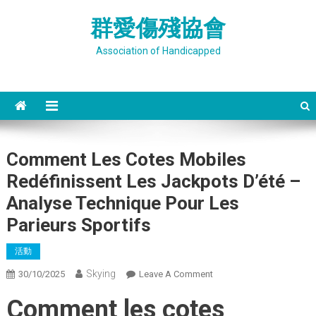
Skip
群愛傷殘協會
to
content
Association of Handicapped
Comment Les Cotes Mobiles
Redéfinissent Les Jackpots D’été –
Analyse Technique Pour Les
Parieurs Sportifs
活動
Skying
On
30/10/2025
Leave A Comment
Comment
Comment les cotes
Les