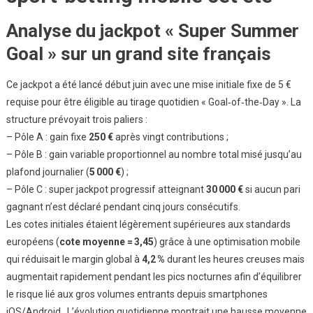
Analyse du jackpot « Super Summer
Goal » sur un grand site français
Ce jackpot a été lancé début juin avec une mise initiale fixe de 5 €
requise pour être éligible au tirage quotidien « Goal‑of‑the‑Day ». La
structure prévoyait trois paliers :
– Pôle A : gain fixe
250 €
après vingt contributions ;
– Pôle B : gain variable proportionnel au nombre total misé jusqu’au
plafond journalier (
5 000 €
) ;
– Pôle C : super jackpot progressif atteignant
30 000 €
si aucun pari
gagnant n’est déclaré pendant cinq jours consécutifs.
Les cotes initiales étaient légèrement supérieures aux standards
européens (
cote moyenne = 3,45
) grâce à une optimisation mobile
qui réduisait le margin global à
4,2 %
durant les heures creuses mais
augmentait rapidement pendant les pics nocturnes afin d’équilibrer
le risque lié aux gros volumes entrants depuis smartphones
iOS/Android . L’évolution quotidienne montrait une hausse moyenne