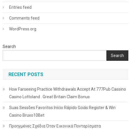
Entries feed
Comments feed
WordPress.org
Search
Search
RECENT POSTS
How Farseeing Practice Withdrawals Accept At 777Pub Cassino
Casino Lottoland . Great Britain Claim Bonus
Suas Sessões Favoritos Início Rápido Goiás Register & Win
Casino Bruxo10Bet
Προηγμένες Σχέδια Όταν Εικονικά Πονταρίσματα