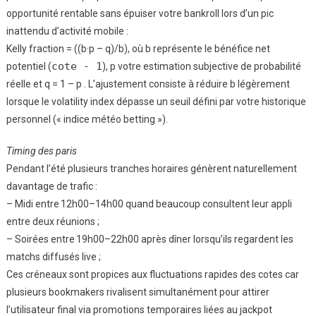
opportunité rentable sans épuiser votre bankroll lors d’un pic
inattendu d’activité mobile :
Kelly fraction = ((b·p – q)/b), où b représente le bénéfice net
cote - 1
potentiel (
), p votre estimation subjective de probabilité
réelle et q = 1 – p . L’ajustement consiste à réduire b légèrement
lorsque le volatility index dépasse un seuil défini par votre historique
personnel (« indice météo betting »).
Timing des paris
Pendant l’été plusieurs tranches horaires génèrent naturellement
davantage de trafic :
– Midi entre 12h00–14h00 quand beaucoup consultent leur appli
entre deux réunions ;
– Soirées entre 19h00–22h00 après dîner lorsqu’ils regardent les
matchs diffusés live ;
Ces créneaux sont propices aux fluctuations rapides des cotes car
plusieurs bookmakers rivalisent simultanément pour attirer
l’utilisateur final via promotions temporaires liées au jackpot