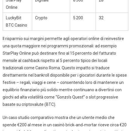
StarPlay
Digitale
8 500
28
Online
LuckyBit
Crypto
5 200
32
BTC Casino
Il risparmio sui margini permette agli operatori online di reinvestire
una quota maggiore nei programmi promozionali: ad esempio
StarPlay Online può destinare fino al 15 percento del fatturato
mensile al cashback rispetto al 5 percento tipico dei locali
tradizionali come Casino Roma. Questo impatto si traduce
direttamente nel bankroll disponibile per i giocatori durante le spese
festive – regali, viaggi e cene – consentendo loro di mantenere un
equilibrio finanziario più solido mentre continuano a divertirsi con
giochi ad alta volatilità come “Gonzo’s Quest” o slot progressive
basate su criptovalute (BTC).
Un caso studio comparativo mostra che un utente medio che
spende €200 al mese in un casinò brick‑and‑mortar riceve circa €20