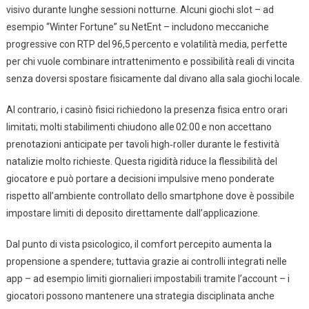
visivo durante lunghe sessioni notturne. Alcuni giochi slot – ad
esempio “Winter Fortune” su NetEnt – includono meccaniche
progressive con RTP del 96,5 percento e volatilità media, perfette
per chi vuole combinare intrattenimento e possibilità reali di vincita
senza doversi spostare fisicamente dal divano alla sala giochi locale.
Al contrario, i casinò fisici richiedono la presenza fisica entro orari
limitati; molti stabilimenti chiudono alle 02:00 e non accettano
prenotazioni anticipate per tavoli high‑roller durante le festività
natalizie molto richieste. Questa rigidità riduce la flessibilità del
giocatore e può portare a decisioni impulsive meno ponderate
rispetto all’ambiente controllato dello smartphone dove è possibile
impostare limiti di deposito direttamente dall’applicazione.
Dal punto di vista psicologico, il comfort percepito aumenta la
propensione a spendere; tuttavia grazie ai controlli integrati nelle
app – ad esempio limiti giornalieri impostabili tramite l’account – i
giocatori possono mantenere una strategia disciplinata anche