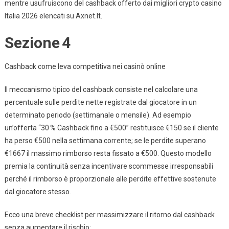
mentre usufruiscono del cashback offerto dai migliori crypto casino
Italia 2026 elencati su Axnet.It.
Sezione 4
Cashback come leva competitiva nei casinò online
Il meccanismo tipico del cashback consiste nel calcolare una
percentuale sulle perdite nette registrate dal giocatore in un
determinato periodo (settimanale o mensile). Ad esempio
un’offerta “30 % Cashback fino a €500” restituisce €150 se il cliente
ha perso €500 nella settimana corrente; se le perdite superano
€1667 il massimo rimborso resta fissato a €500. Questo modello
premia la continuità senza incentivare scommesse irresponsabili
perché il rimborso è proporzionale alle perdite effettive sostenute
dal giocatore stesso.
Ecco una breve checklist per massimizzare il ritorno dal cashback
senza aumentare il rischio: