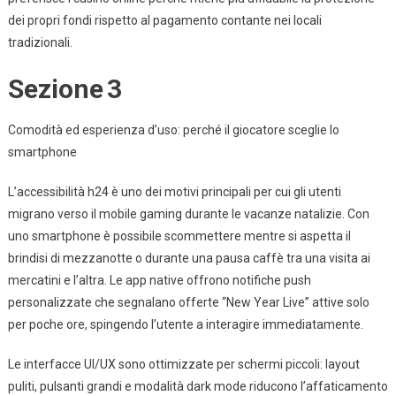
dei propri fondi rispetto al pagamento contante nei locali
tradizionali.
Sezione 3
Comodità ed esperienza d’uso: perché il giocatore sceglie lo
smartphone
L’accessibilità h24 è uno dei motivi principali per cui gli utenti
migrano verso il mobile gaming durante le vacanze natalizie. Con
uno smartphone è possibile scommettere mentre si aspetta il
brindisi di mezzanotte o durante una pausa caffè tra una visita ai
mercatini e l’altra. Le app native offrono notifiche push
personalizzate che segnalano offerte “New Year Live” attive solo
per poche ore, spingendo l’utente a interagire immediatamente.
Le interfacce UI/UX sono ottimizzate per schermi piccoli: layout
puliti, pulsanti grandi e modalità dark mode riducono l’affaticamento