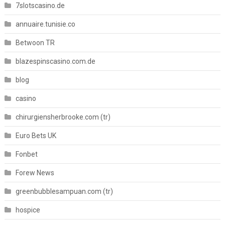
7slotscasino.de
annuaire.tunisie.co
Betwoon TR
blazespinscasino.com.de
blog
casino
chirurgiensherbrooke.com (tr)
Euro Bets UK
Fonbet
Forew News
greenbubblesampuan.com (tr)
hospice