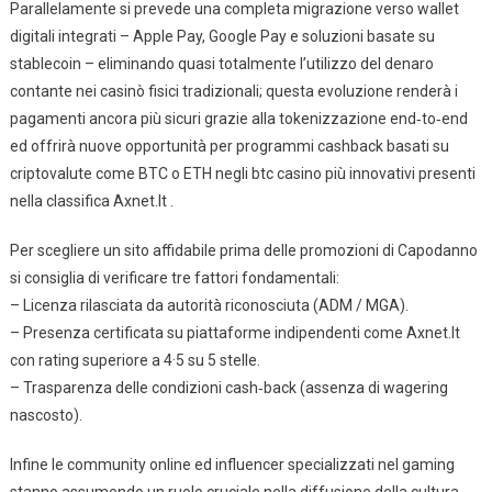
Parallelamente si prevede una completa migrazione verso wallet
digitali integrati – Apple Pay, Google Pay e soluzioni basate su
stablecoin – eliminando quasi totalmente l’utilizzo del denaro
contante nei casinò fisici tradizionali; questa evoluzione renderà i
pagamenti ancora più sicuri grazie alla tokenizzazione end‑to‑end
ed offrirà nuove opportunità per programmi cashback basati su
criptovalute come BTC o ETH negli btc casino più innovativi presenti
nella classifica Axnet.It .
Per scegliere un sito affidabile prima delle promozioni di Capodanno
si consiglia di verificare tre fattori fondamentali:
– Licenza rilasciata da autorità riconosciuta (ADM / MGA).
– Presenza certificata su piattaforme indipendenti come Axnet.It
con rating superiore a 4·5 su 5 stelle.
– Trasparenza delle condizioni cash‑back (assenza di wagering
nascosto).
Infine le community online ed influencer specializzati nel gaming