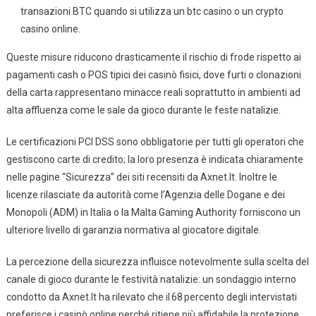
transazioni BTC quando si utilizza un btc casino o un crypto
casino online.
Queste misure riducono drasticamente il rischio di frode rispetto ai
pagamenti cash o POS tipici dei casinò fisici, dove furti o clonazioni
della carta rappresentano minacce reali soprattutto in ambienti ad
alta affluenza come le sale da gioco durante le feste natalizie.
Le certificazioni PCI DSS sono obbligatorie per tutti gli operatori che
gestiscono carte di credito; la loro presenza è indicata chiaramente
nelle pagine “Sicurezza” dei siti recensiti da Axnet.It. Inoltre le
licenze rilasciate da autorità come l’Agenzia delle Dogane e dei
Monopoli (ADM) in Italia o la Malta Gaming Authority forniscono un
ulteriore livello di garanzia normativa al giocatore digitale.
La percezione della sicurezza influisce notevolmente sulla scelta del
canale di gioco durante le festività natalizie: un sondaggio interno
condotto da Axnet.It ha rilevato che il 68 percento degli intervistati
preferisce i casinò online perché ritiene più affidabile la protezione