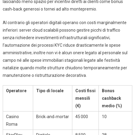
lasciando meno spazio per incentivi diretti ai clienti come bonus
cash‑back generosi o tornei ad alto montepremio.
Al contrario gli operatori digitali operano con costi marginalmente
inferiori: server cloud scalabili possono gestire picchi di traffico
senza richiedere investimenti infrastrutturali significativi;
l’automazione dei processi KYC riduce drasticamente le spese
amministrative; inoltre non vi è alcun onere legato al personale sul
campo né alle spese immobiliari stagionali legate alle festività
natalizie quando molte strutture chiudono temporaneamente per
manutenzione o ristrutturazione decorativa.
Operatore
Tipo di locale
Costi fissi
Bonus
mensili
cashback
(€)
medio (%)
Casino
Brick‑and‑mortar
45 000
10
Roma