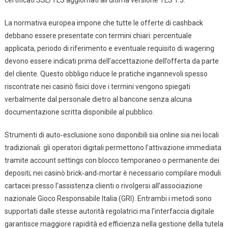
certificati SSL/TLS aggiornati all’ultima versione TLS 1.​3​.
La normativa europea impone che tutte le offerte di cashback
debbano essere presentate con termini chiari: percentuale
applicata, periodo di riferimento e eventuale requisito di wagering
devono essere indicati prima dell’accettazione dell’offerta da parte
del cliente. Questo obbligo riduce le pratiche ingannevoli spesso
riscontrate nei casinò fisici dove i termini vengono spiegati
verbalmente dal personale dietro al bancone senza alcuna
documentazione scritta disponibile al pubblico.
Strumenti di auto‑esclusione sono disponibili sia online sia nei locali
tradizionali: gli operatori digitali permettono l’attivazione immediata
tramite account settings con blocco temporaneo o permanente dei
depositi; nei casinò brick‑and‑mortar è necessario compilare moduli
cartacei presso l’assistenza clienti o rivolgersi all’associazione
nazionale Gioco Responsabile Italia (GRI). Entrambi i metodi sono
supportati dalle stesse autorità regolatrici ma l’interfaccia digitale
garantisce maggiore rapidità ed efficienza nella gestione della tutela