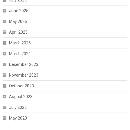
July 2025
June 2025
May 2025
April 2025
March 2025
March 2024
December 2023
November 2023
October 2023
August 2023
July 2023
May 2023