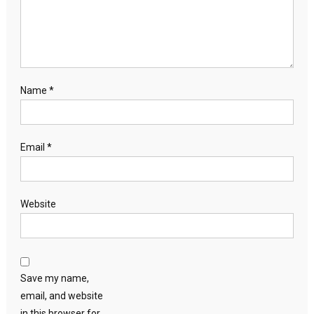
Name
*
Email
*
Website
Save my name,
email, and website
in this browser for