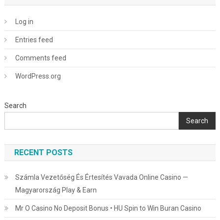
Log in
Entries feed
Comments feed
WordPress.org
Search
Search
RECENT POSTS
Számla Vezetőség És Értesítés Vavada Online Casino —
Magyarország Play & Earn
Mr O Casino No Deposit Bonus • HU Spin to Win Buran Casino