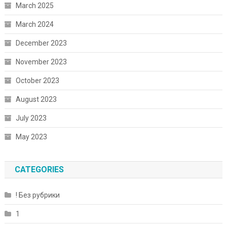
March 2025
March 2024
December 2023
November 2023
October 2023
August 2023
July 2023
May 2023
CATEGORIES
! Без рубрики
1