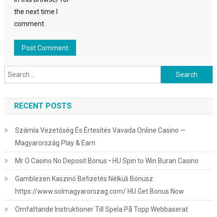
the next time I
comment.
Search
for:
RECENT POSTS
Számla Vezetőség És Értesítés Vavada Online Casino —
Magyarország Play & Earn
Mr O Casino No Deposit Bonus • HU Spin to Win Buran Casino
Gamblezen Kaszinó Befizetés Nélküli Bónusz
https://www.solmagyarorszag.com/ HU Get Bonus Now
Omfattande Instruktioner Till Spela På Topp Webbaserat